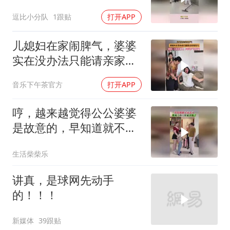
幕太尴尬！
逗比小分队
1跟贴
打开APP
儿媳妇在家闹脾气，婆婆
实在没办法只能请亲家母
出马
音乐下午茶官方
打开APP
哼，越来越觉得公公婆婆
是故意的，早知道就不让
他们走了
生活柴柴乐
讲真，是球网先动手
的！！！
新媒体
39跟贴