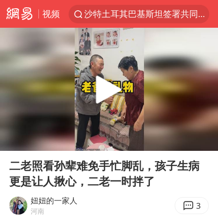
视频
沙特土耳其巴基斯坦签署共同防务协议
中医教你一招提升气血
全球首个长时储能一体化产业园量产
四川宜宾市高县4.9级地震致1人死亡
胜宏科技：股票交易异常波动
U17国足点球大战淘汰河床晋级决赛
百花奖开幕式
00:00
08:06
日本试射“战斧”导弹，国防部回应
Play
Ent
full
胡彦斌韩磊 谁帮谁
二老照看孙辈难免手忙脚乱，孩子生病
更是让人揪心，二老一时拌了
胡彦斌获《歌手2026》歌王
名创优品回应女子吐槽内裤质量差
妞妞的一家人
3
河南