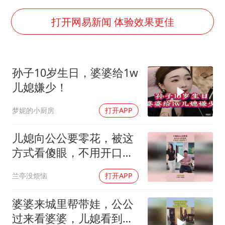
秋天的第一杯奶茶到底有多火
38岁演员求职万岁山NPC成功
打开网易新闻 体验效果更佳
国防部：中国军队坚决反制任何闹海挑衅图谋
我国外贸延续良好增长态势
孙子10岁生日，婆婆给1w
夯实基础开新局
儿媳嫌少！
梦妮的小厨房
打开APP
儿媳向公公要零花，被这
方式看傻眼，不用开口就
明白了！
兰亭没烦恼
打开APP
婆婆来城里帮带娃，公公
过来看婆婆，儿媳看到这