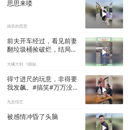
思思来喽
搞笑的思思
前夫开车经过，看见前妻
翻垃圾桶捡破烂，结局反
转真逗
大橘大利
1跟贴
得寸进尺的玩意，非得要
我发飙。#搞笑#万万没想
到#反转#看一遍笑一遍 #
无恙综艺
内容过于真实
被感情冲昏了头脑