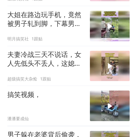
大姐在路边玩手机，竟然
被男子轧到脚，下幕男子
把她推下去
明月搞笑社
1跟贴
夫妻冷战三天不说话，女
人先低头不丢人，这媳妇
真是聪明人！
超级搞笑大杂烩
1跟贴
搞笑视频，
潘潘要成仙
男子躲在老婆背后偷袭，