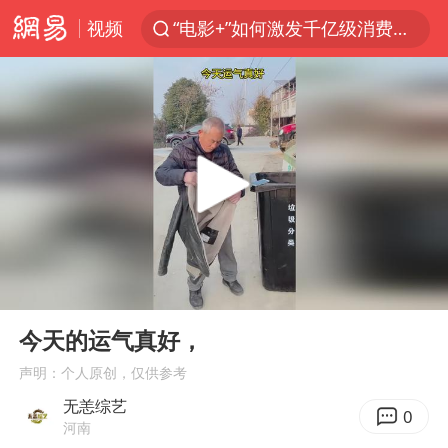
视频
“电影+”如何激发千亿级消费新活力？
胡塞武装袭击也门政府军军营
日本试射“战斧”导弹，国防部回应
东航：国内客票提前14天免费退改
台风白海豚中心风力增强
四川宜宾高县4.9级地震致1死
向鹏0-3不敌张本智和
00:00
00:10
“新疆阿勒泰八月能滑雪”不实
Play
Ent
full
刘国正说向鹏打得很窝囊
今天的运气真好，
山东一元代青花杯离奇失踪
声明：个人原创，仅供参考
无恙综艺
我国外贸延续良好增长态势
0
河南