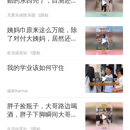
贴的东西亮了，目测还是
大号的
无厘头搞怪乐园
2跟贴
姨妈巾原来这么万能，除
了对付大姨妈，居然还能
这么用
欢乐搞笑站
1跟贴
我的学业该如何守住
涵奈Kanna
胖子捡瓶子，大哥路边喝
酒，胖子下脚瞬间大哥天
塌了
生活玩笑社
1跟贴