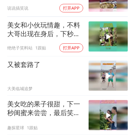
脸都绿了！
说说搞笑说
打开APP
美女和小伙玩情趣，不料
大哥出现在身后，下秒美
女三年抬不起头
绝绝子笑料站
1跟贴
打开APP
又被套路了
大美临城追梦
美女吃的果子很甜，下一
秒闺蜜来尝尝，最后笑的
直不起腰了！
趣探星球
1跟贴