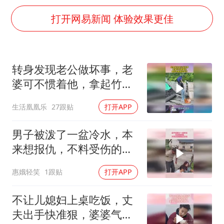
宇树科技中一签需缴款7.54万元
打开网易新闻 体验效果更佳
国防部：中国军队坚决反制任何闹海挑衅图谋
陈幸同晋级WTT横滨冠军赛8强
百花奖开幕式
转身发现老公做坏事，老
两名乘客在飞机上因调节座椅起冲突
婆可不惯着他，拿起竹条
女儿为争财产堵门阻挠父亲出殡
就动手打！
生活凰凰乐
27跟贴
打开APP
夯实基础开新局
男子被泼了一盆冷水，本
来想报仇，不料受伤的还
是自己
惠娥轻笑
1跟贴
打开APP
不让儿媳妇上桌吃饭，丈
夫出手快准狠，婆婆气的