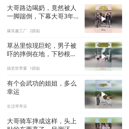
大哥路边喝奶，竟然被人
一脚踹倒，下幕大哥3年
抬不起头
爆笑趣工厂
2跟贴
草丛里惊现巨蛇，男子被
吓的摔倒在地，下秒根本
不敢看！
搞笑世界窗
1跟贴
有个会武功的姐姐，多么
幸运
生活琴琴乐
大哥骑车摔成这样，头上