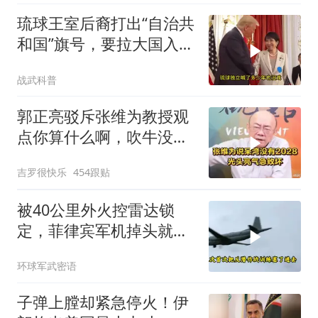
琉球王室后裔打出“自治共
和国”旗号，要拉大国入局
制衡美日
战武科普
郭正亮驳斥张维为教授观
点你算什么啊，吹牛没
用！
吉罗很快乐
454跟贴
被40公里外火控雷达锁
定，菲律宾军机掉头就
跑，欧盟1500万也救不了
环球军武密语
场
子弹上膛却紧急停火！伊