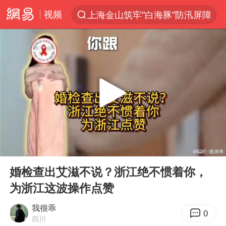
上海金山筑牢“白海豚”防汛屏障
视频
夏日经济乘热而上 消费市场向新而行
白海豚对华东华北影响会大于巴威
于东来回应胖东来近25年老店年底关闭
《披荆斩棘2026》阵容官宣
全球最大级别运输船通过长江大桥
独闯南太行的失联女生最后轨迹已确认
上海全力守护市民“菜篮子”
00:00
03:12
Play
Ent
国足U17与阿森纳决赛取消 并列冠军
full
婚检查出艾滋不说？浙江绝不惯着你，
白海豚北上或致京津冀暴雨
为浙江这波操作点赞
构建更高水平的全民健身公共服务体系
我很乖
0
上门女婿出轨女邻居多年被判重婚罪
四川