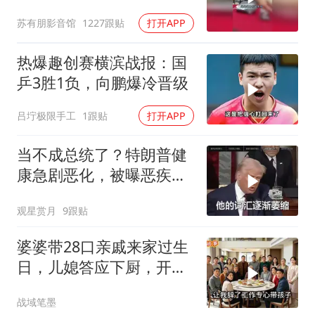
苏有朋影音馆
1227跟贴
打开APP
热爆趣创赛横滨战报：国
乒3胜1负，向鹏爆冷晋级
吕坾极限手工
1跟贴
打开APP
当不成总统了？特朗普健
康急剧恶化，被曝恶疾缠
身，比拜登还严重
观星赏月
9跟贴
婆婆带28口亲戚来家过生
日，儿媳答应下厨，开饭
时全愣住了
战域笔墨