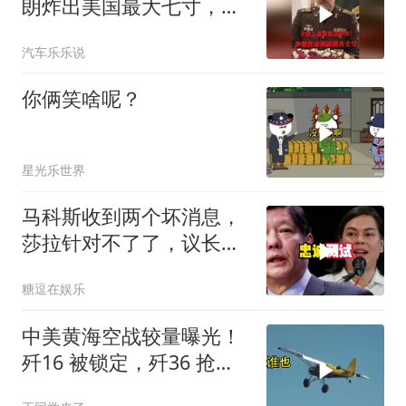
朗炸出美国最大七寸，特
朗普赶紧叫停战争
汽车乐乐说
你俩笑啥呢？
星光乐世界
马科斯收到两个坏消息，
莎拉针对不了了，议长反
水，防长被硬刚！
糖逗在娱乐
中美黄海空战较量曝光！
歼16 被锁定，歼36 抢先
首飞，川普梦碎