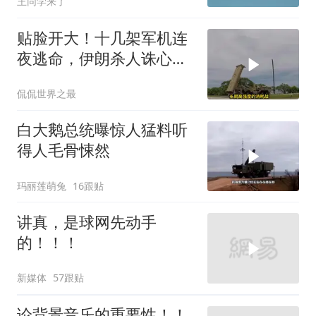
王同学来了
贴脸开大！十几架军机连
夜逃命，伊朗杀人诛心，
老底被当地人掀翻
侃侃世界之最
白大鹅总统曝惊人猛料听
得人毛骨悚然
玛丽莲萌兔
16跟贴
讲真，是球网先动手
的！！！
新媒体
57跟贴
论背景音乐的重要性！！