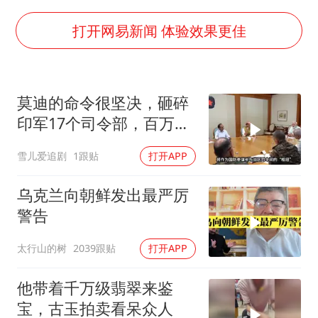
香港刷新1884年以来最高气温纪录
打开网易新闻 体验效果更佳
新疆一婚礼线上邀请引热议
《龙餐馆》 冲奖
存款市场为何两极分化
莫迪的命令很坚决，砸碎
印军17个司令部，百万印
云南一男子胃中取出180颗铁钉
军知道要变天了
以军士兵把枪口对准中国记者
雪儿爱追剧
1跟贴
打开APP
总书记点赞的非遗苗绣焕发新生机
乌克兰向朝鲜发出最严厉
警告
太行山的树
2039跟贴
打开APP
他带着千万级翡翠来鉴
宝，古玉拍卖看呆众人