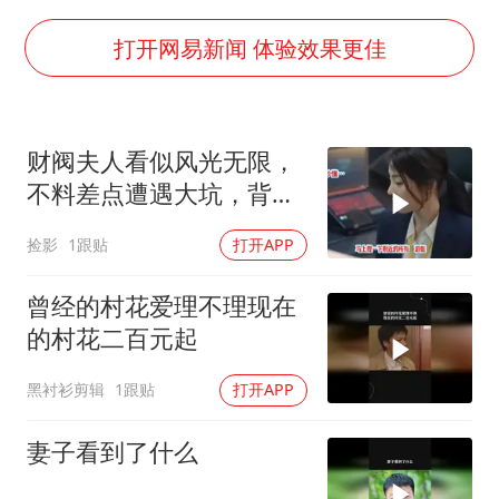
泰国一女公务员妆容引争议 本人回应
多地要求领导干部带头休假
打开网易新闻 体验效果更佳
女子利用漏洞0元薅走3000多件家电
东方甄选被判赔偿江小白30万元
财阀夫人看似风光无限，
奋进开新局 实干挑大梁
不料差点遭遇大坑，背后
真相令人深思
捡影
1跟贴
打开APP
曾经的村花爱理不理现在
的村花二百元起
黑衬衫剪辑
1跟贴
打开APP
妻子看到了什么