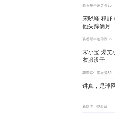
骑着蜗牛追导弹85
宋晓峰 程野
他失踪俩月
骑着蜗牛追导弹85
宋小宝 爆
衣服没干
骑着蜗牛追导弹85
讲真，是球
新媒体
40跟贴