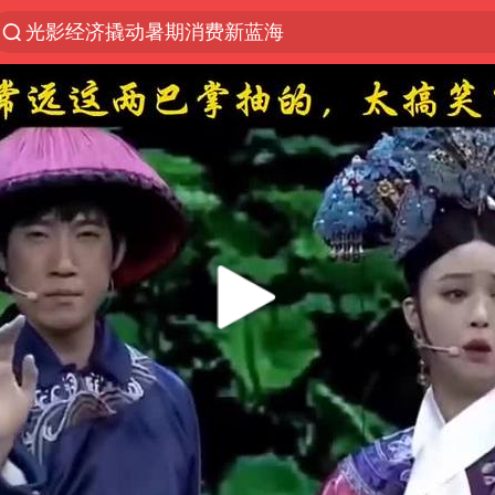
光影经济撬动暑期消费新蓝海
马克·艾伦退出斯诺克中国公开赛
微信又有新功能，你可以“撤回”你的撤回了！
新疆优化调整景区内自驾服务费
上四休三，但降薪1000元，你接受吗？
情侣平潭拍日出坠崖1死1伤
央视新主播李秋莹孙亚鹏亮相
酒店回应车内过夜被收150元
黄金牛市回来了吗
杭州全市有序停课
商场现钱学森巨幅海报 负责人回应