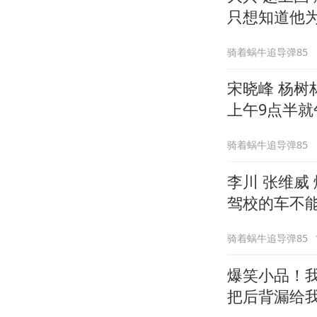
只想知道他
骑着蜗牛追导弹85
宋晓峰 杨树
上午9点半就
骑着蜗牛追导弹85
李川 张维威
驾校的车不
骑着蜗牛追导弹85
爆笑小品！
把后背漏给