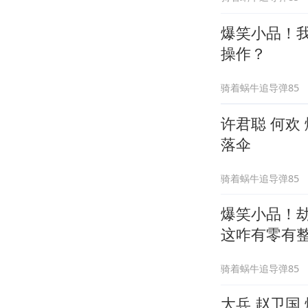
爆笑小品！
操作？
骑着蜗牛追导弹85
许君聪 何欢
落伞
骑着蜗牛追导弹85
爆笑小品！劫
这咋有零有
骑着蜗牛追导弹85
大兵 赵卫国