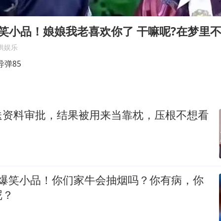
36岁男演员成景区NPC后人气爆棚
全民健身事业高质量发展
爆笑小品！娘娘我老喜欢你了 干嘛呢?在梦里
台当局重金为“台独”织“皇帝新衣”
供娱乐
几元成本的AI广告导致千万市值蒸发
弹85
老挝国会主席赛宋蓬逝世
夏日经济乘“热”而上 消费市场向“新”而行
送资料审批，结果被用来当靠枕，压根不想看
乐享全民健身 共筑健康中国
 爆笑小品！你们家牛会抽烟吗？你有病，你
呢？