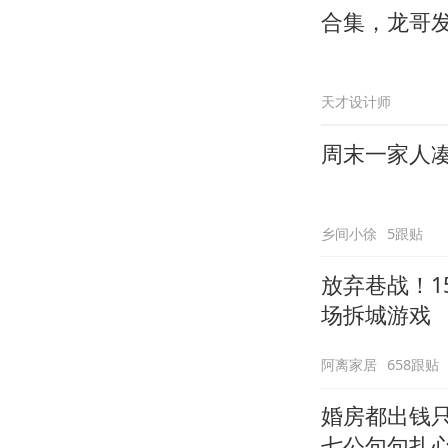
合集，龙哥
天才设计师
周末一家人
乡间小徐
5跟贴
放弃巷战！1
场拆城游戏
阿离家居
658跟贴
婚房都出钱
七公句句扎