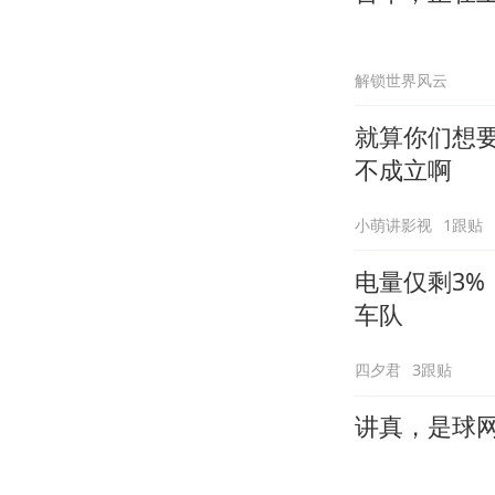
解锁世界风云
就算你们想要
不成立啊
小萌讲影视
1跟贴
电量仅剩3
车队
四夕君
3跟贴
讲真，是球