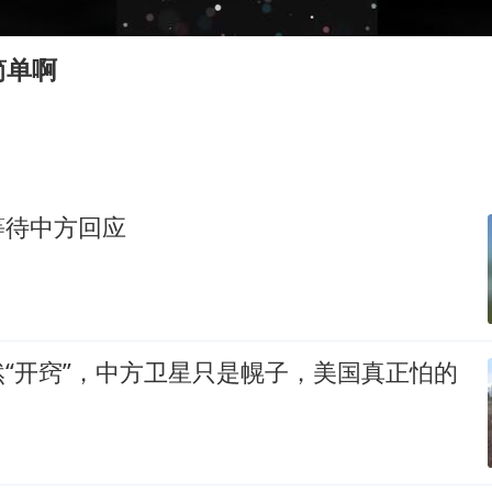
微信新功能：你可以“撤回”你的撤回
上半年国内居民出游人次34.63亿
简单啊
浙江最强风雨时段已锁定
万岁山接盘烂尾恒大文旅城
老人被城管撞倒后离世亲属质疑记录仪
习近平心系体育强国建设
等待中方回应
“开窍”，中方卫星只是幌子，美国真正怕的