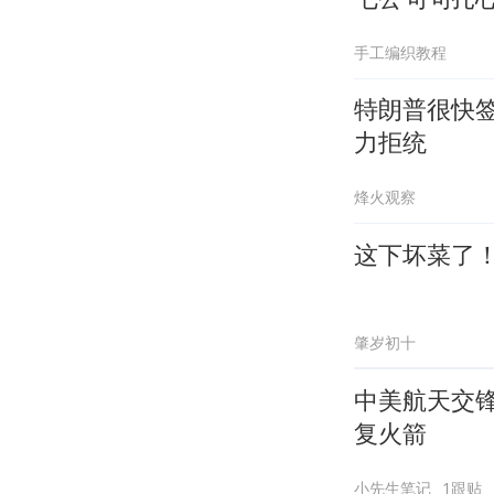
手工编织教程
特朗普很快签
力拒统
烽火观察
这下坏菜了
肇岁初十
中美航天交
复火箭
小先生笔记
1跟贴