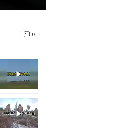
00:50
Enter
fullscreen
0