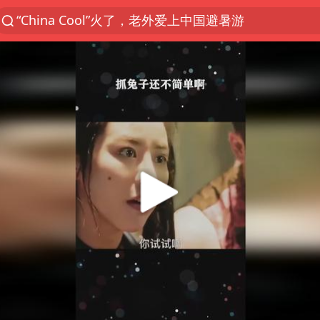
香港宏福苑火灾或由烟头引起
浙江台州《告全体市民书》
以媒：穆杰塔巴被紧急送医情况危急
多所高校取消艺考
泰国初中生饮弹自尽前开了26枪
网约车司机充电时猝死保险拒赔
陕西柞水泥石流已致2死 仍有1人失联
店主称换“青海拉面”招牌后生意更好
22岁女生独闯南太行失联12天
今年第二强台风将带来多大影响
张本智和：零封向鹏不意外