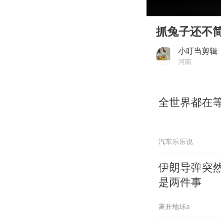
00:00
Play
抓兔子还不
小叮当剪辑
河南
全世界都在
汽车乐乐说
伊朗导弹突然
是两件事
离开地球a