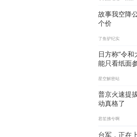
故事我空降
个价
了鱼驴纪实
日方称“令和
能只看纸面
星空解密站
普京火速提
动真格了
君笙拂兮啊
台军，正在