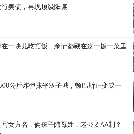
发行美债，再现顶级阳谋
凑在一块儿吃顿饭，亲情都藏在这一饭一菜里
500公斤炸弹抹平双子城，顿巴斯正变成一
只写女方名，俩孩子随母姓，老公要AA制？
心