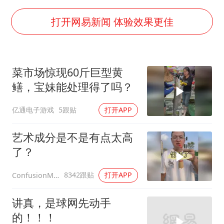
白海豚在海上打了个结
以军士兵把枪口对准中国记者
打开网易新闻 体验效果更佳
曝美下令调查弹药库存信息遭泄露事件
银河系根本不是扁平圆盘
菜市场惊现60斤巨型黄
谢霆锋演唱会隔空祝王菲生日快乐
鳝，宝妹能处理得了吗？
构建更高水平的全民健身公共服务体系
亿通电子游戏
5跟贴
打开APP
艺术成分是不是有点太高
了？
8342跟贴
打开APP
ConfusionMax
讲真，是球网先动手
的！！！