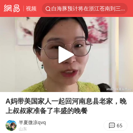
视频
白海豚预计将在浙江苍南到三门一带登陆
王艺迪2-4不敌张本美和止步4强
白海豚5次眼壁置换
王艺迪无缘横滨赛决赛
国足U17与阿森纳决赛取消 并列冠军
武契奇会见泽连斯基有何意图
上海大部迎大暴雨
00:00
03:09
“伊斯兰版北约”出现
Play
Ent
full
伯克希尔净买入约200亿美元股票
A妈带美国家人一起回河南息县老家，晚
上叔叔家准备了丰盛的晚餐
浙江海域将现5到8米巨浪到狂浪
上交绝杀清华 姚明笑出表情包
半夏微凉qvq
65
山东