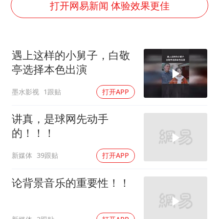
多地要求领导干部带头休假
打开网易新闻 体验效果更佳
村民谈“梅姨”：叫的其实是“媒姨”
泰国一女公务员妆容引争议 本人回应
遇上这样的小舅子，白敬
郑国霖回应去景区上班被保安拦下
亭选择本色出演
感觉全东北都在等7号
墨水影视
1跟贴
打开APP
东方甄选被判赔偿江小白30万元
奋进开新局 实干挑大梁
讲真，是球网先动手
的！！！
新媒体
39跟贴
打开APP
论背景音乐的重要性！！