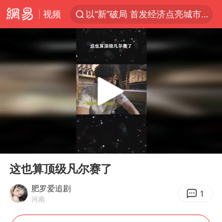
视频
以“新”破局 首发经济点亮城市消费活力
中方回应是否在太平洋海底开采稀土
宇树科技发行价格150.80元/股
外交部发言人就广岛核爆81周年等答记者问
吉林一“温度计大楼”读数爆表
贵州轮胎子公司获美国退税8136万
台风白海豚影响中国已成定局
00:00
00:28
我国编制完成新版全月地质图
Play
Ent
full
中国五箭齐发反制美国
这也算顶级凡尔赛了
27岁女子成组织卖淫集团主犯被通缉
肥罗爱追剧
1
河南
女子利用漏洞0元薅走3000多件家电