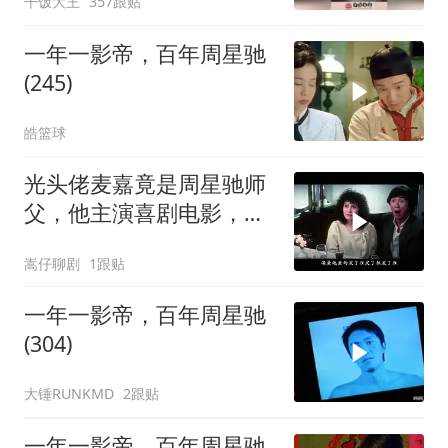
干饭大王
357跟贴
一年一影帝，百年周星驰
(245)
皓篮球
光头佬麦嘉竟是周星驰师
父，他主演喜剧电影，承
载无数人童年
嵩仔聊剧
1跟贴
一年一影帝，百年周星驰
(304)
大锤RUNKMD
2跟贴
一年一影帝，百年周星驰