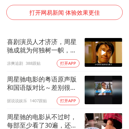
新疆一婚礼线上邀请引热议
《龙餐馆》 冲奖
打开网易新闻 体验效果更佳
国足U17与阿森纳决赛取消 并列冠军
上门女婿出轨女邻居多年被判重婚罪
喜剧演员人才济济，周星
构建更高水平的全民健身公共服务体系
驰成就为何独树一帜，他
韩军前线部队连曝丑闻
人难望其项背
凉爽追剧
388跟贴
打开APP
云南一男子胃中取出180颗铁钉
奋力开创中国式现代化建设新局面
周星驰电影的粤语原声版
和国语版对比～差别很
大！讲粤语的星爷才是他
据说说娱乐
1407跟贴
打开APP
自己！
周星驰的电影从不过时，
每部至少看了30遍，还是