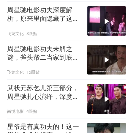
周星驰电影功夫深度解
析，原来里面隐藏了这么
多细节？
飞龙文化
8跟贴
周星驰电影功夫未解之
谜，斧头帮二当家到底是
被谁干飞的？
飞龙文化
15跟贴
武状元苏乞儿第三部分，
周星驰扎心演绎，深度解
读经典剧情
尚悦电影
4跟贴
星爷是有真功夫的！这一