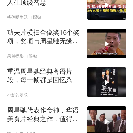
人生顶级智慧
榴莲唠生活
1跟贴
功夫片横扫金像奖16个奖
项，奖项与周星驰无缘，
一年一影帝百年周星驰
果然探影
1跟贴
重温周星驰经典粤语片
段，每一帧都是回忆杀
小影的娱乐
周星驰代表作食神，华语
美食片经典之作，值得深
度品味