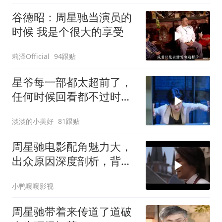
谷德昭：周星驰当演员的
时候 我是个很大的享受
莉泽Official
94跟贴
星爷每一部都太超前了，
任何时候回看都不过时，
后劲十足
淡淡的小美好
81跟贴
周星驰电影配角魅力大，
出众原因深度剖析，背后
故事值得细品
小鸭嘎嘎影视
周星驰带着来传道了道破