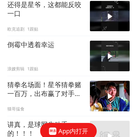
还得是星爷，这都能反咬
一口
欧克追剧
1跟贴
倒霉中透着幸运
浪嫂剪辑
1跟贴
猜拳名场面！星爷猜拳赌
一百万，出布赢了对手却
当场耍赖
猫哥揾食
讲真，是球网先动手
App内打开
的！！！