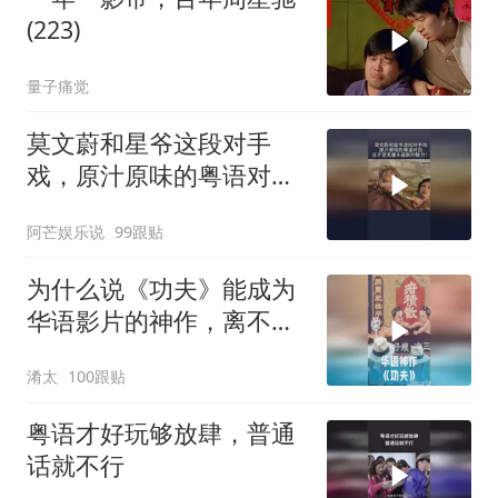
(223)
量子痛觉
莫文蔚和星爷这段对手
戏，原汁原味的粤语对
白，这才是无厘头喜剧的
阿芒娱乐说
99跟贴
魅力！
为什么说《功夫》能成为
华语影片的神作，离不开
周星驰的坚守？
淆太
100跟贴
粤语才好玩够放肆，普通
话就不行