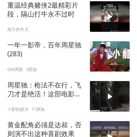
重温经典赌侠2最精彩片
段，隔山打牛永不过时
南方的冬天
一年一影帝，百年周星驰
(283)
GAI周延
3跟贴
周星驰：枪法不在行，飞
刀才是绝活！这部电影你
看过吗？
小影的娱乐
11跟贴
黄金配角必须是达叔，否
则演不出这种喜剧效果