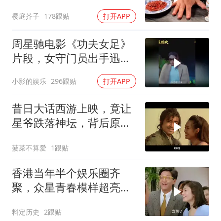
很喜欢看
樱庭芥子
178跟贴
打开APP
周星驰电影《功夫女足》
片段，女守门员出手迅
猛，一次比一次搞笑
小影的娱乐
296跟贴
打开APP
昔日大话西游上映，竟让
星爷跌落神坛，背后原因
揭秘
菠菜不算爱
1跟贴
香港当年半个娱乐圈齐
聚，众星青春模样超亮
眼，星爷现身瞬间惊艳
料定历史
2跟贴