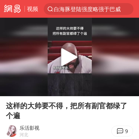
视频
白海豚登陆强度略强于巴威
上半年我国经营主体结构持续优化
《披荆斩棘2026》阵容官宣
杭州机场已取消航班388架次
浙江省委书记：该停下的坚决停下来
中国籍豪华游艇富商之子在泰国被杀
美将每月供乌爱国者拦截导弹
00:00
01:31
白海豚北上或致京津冀暴雨
Play
Ent
full
上海中心千吨“镇楼神器”摆动明显
这样的大帅要不得，把所有副官都绿了
个遍
10余省份将出现强风雨 局地特大暴雨
世界第1特鲁姆普斯诺克中国赛一轮游
乐活影视
9
河北