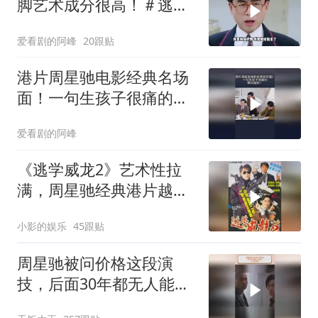
脚艺术成分很高！＃逃学
威龙
爱看剧的阿峰
20跟贴
港片周星驰电影经典名场
面！一句生孩子很痛的，
瞬间破防！
爱看剧的阿峰
《逃学威龙2》艺术性拉
满，周星驰经典港片越品
越有味
小影的娱乐
45跟贴
周星驰被问价格这段演
技，后面30年都无人能
及，天才型演员