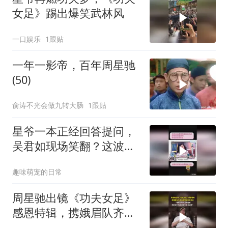
女足》踢出爆笑武林风
一口娱乐
1跟贴
一年一影帝，百年周星驰
(50)
俞涛不光会做九转大肠
1跟贴
星爷一本正经回答提问，
吴君如现场笑翻？这波反
差萌绝了
趣味萌宠的日常
周星驰出镜《功夫女足》
感恩特辑，携娥眉队齐声
高喊致谢所有观众