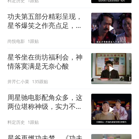
料定历史
1跟贴
功夫第五部分精彩呈现，
星爷爆笑之作亮点足，艺
术成分相当高
尚悦电影
1跟贴
星爷坐在街坊福利会，神
情落寞满是无奈心酸
井芹仁小菜
135跟贴
周星驰电影配角众多，这
两位堪称神级，实力不容
小觑
料定历史
1跟贴
星爷再燃功夫梦，《功夫