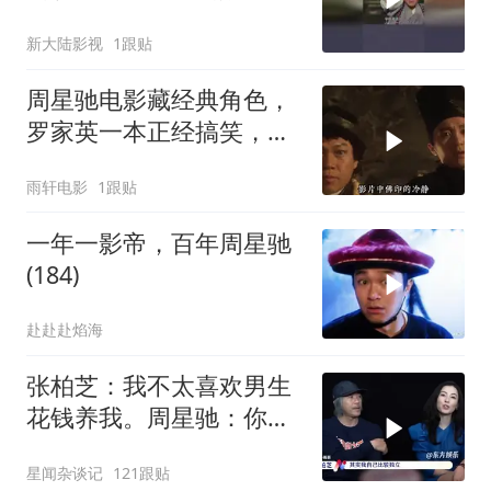
新大陆影视
1跟贴
周星驰电影藏经典角色，
罗家英一本正经搞笑，星
爷作品再添亮点
雨轩电影
1跟贴
一年一影帝，百年周星驰
(184)
赴赴赴焰海
张柏芝：我不太喜欢男生
花钱养我。周星驰：你不
早说
星闻杂谈记
121跟贴