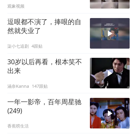
观象视频
逗哏都不演了，捧哏的自
然就失业了
柒小七追剧
4跟贴
30岁以后再看，根本笑不
出来
涵奈Kanna
147跟贴
一年一影帝，百年周星驰
(249)
香蕉唠生活