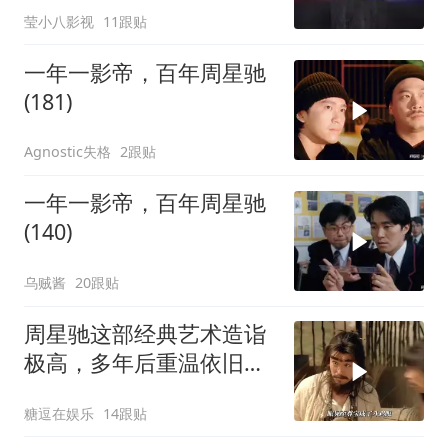
莹小八影视
11跟贴
一年一影帝，百年周星驰
(181)
Agnostic失格
2跟贴
一年一影帝，百年周星驰
(140)
乌贼酱
20跟贴
周星驰这部经典艺术造诣
极高，多年后重温依旧动
人
糖逗在娱乐
14跟贴