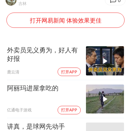
粉笔教育发布“自曝式”公开信
0
吉林
OpenAI为免费用户升级GPT-5.6 Luna
打开网易新闻 体验效果更佳
“中国蔬菜之乡”最高温达41.8℃
“不建议大家买深色蛋糕”
985博士后被曝在妻子孕期出轨后续
外卖员见义勇为，好人有
如何把百年大党建设得更加坚强有力？
好报
鹿云清
打开APP
阿丽玛进屋拿吃的
亿通电子游戏
打开APP
讲真，是球网先动手