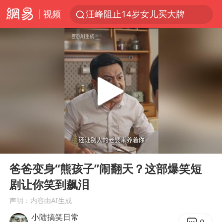
视频
汪峰阻止14岁女儿买大牌
泸溪河：桃酥吃出金属牙冠视频不实
27岁女子组织卖淫集团被悬赏通缉
改名后的“青海拉面”店
泰国校园枪击案死亡人数升至7人
火把节震撼瞬间
公司“上四休三”但要降薪1000元
00:00
00:10
泰高官回应中国人在泰遭歧视：全面调查
Play
Ent
full
女子开一天一夜空调后二氧化碳中毒
爸爸变身“熊孩子”闹翻天？这部爆笑短
剧让你笑到飙泪
四川宜宾市高县发生4.9级地震
声明：内容由AI生成
“空调24小时开着更省电”不实
小陆搞笑日常