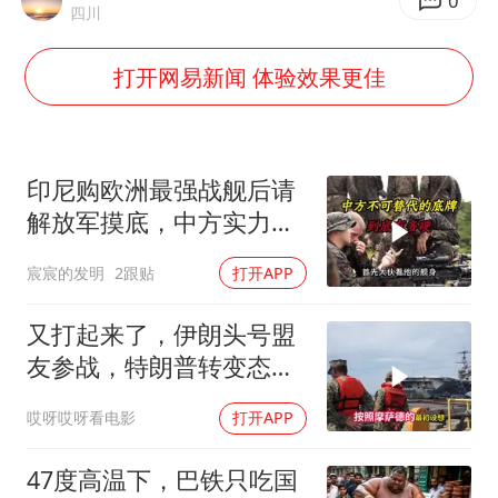
男子结婚8年3个女儿都不是亲生
0
四川
手机真会“偷听”我们说话吗
打开网易新闻 体验效果更佳
轰-6K到底是不是战略轰炸机
“皋”在低处
面对面丨蔡磊：与渐冻症抗争 纵使不敌 也不屈服
印尼购欧洲最强战舰后请
5万小车卖不动 微型代步车集体遇冷
解放军摸底，中方实力几
何？
加沙约14万栋建筑被完全摧毁
宸宸的发明
2跟贴
打开APP
从科技创新看开局起步的时与势
又打起来了，伊朗头号盟
友参战，特朗普转变态
度，英法德俄选边站
哎呀哎呀看电影
打开APP
47度高温下，巴铁只吃国