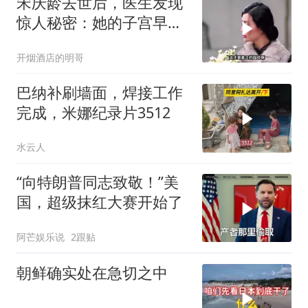
宋庆龄去世后，医生发现
惊人秘密：她的子宫早就
没了
开烟酒店的明哥
巴纳补刷墙面，焊接工作
完成，米娜纪录片3512
水云人
“向特朗普同志致敬！”美
国，超级抹红大赛开始了
阿芒娱乐说
2跟贴
朝鲜确实处在急切之中