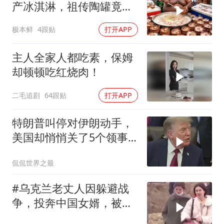
产冰淇淋，祖传陶罐竟还
能自动降温
极本鲜
4跟贴
打开APP
主人全家人都吃素，保姆
却顿顿吃红烧肉！
二毛追剧
64跟贴
打开APP
特朗普叫停对伊朗动手，
美国却悄悄关了5个领事
馆，这才是真问题
侃侃世界之最
#乌克兰老丈人因躲避战
争，投奔中国女婿，被眼
前城市繁荣震惊