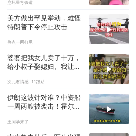
崩坏星穹铁道
美方做出罕见举动，难怪
特朗普下令停止攻击
热点一网打尽
婆婆把我女儿卖了十万，
给小叔子娶媳妇。我让她
牢底坐穿！
次元君情感
11跟贴
伊朗这波针对谁？中资船
一周两艘被袭击！霍尔木
兹海峡的“安全走廊”神话
王同学来了
彻底破灭！