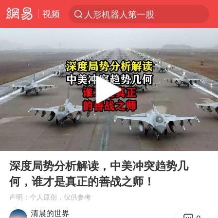
视频
人形机器人第一股
台风“白海豚”登陆 各地各部门全力应对
多地银行上调存款利率
上海地铁4条线路全线停运
4.2平卫生间补漏注胶花1.55万
白海豚路径图
宇树申购 中一签有望赚20万元
00:00
06:12
今日有3只新股申购
Play
Ent
full
武汉3名城管协管员殴打摊主被刑拘
深度局势分析解读，中美冲突趋势几
何，谁才是真正的善战之师！
白海豚可深入内陆制造大范围风雨
声明：个人原创，仅供参考
NBA传奇教练老尼尔森去世
清晨的世界