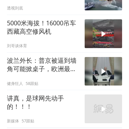
透视到底
5000米海拔！16000吊车
西藏高空修风机
刘哥谈体育
波兰外长：普京被逼到墙
角可能掀桌子，欧洲最担
心的不是俄军有多强
健身狂人
58跟贴
讲真，是球网先动手
的！！！
新媒体
57跟贴