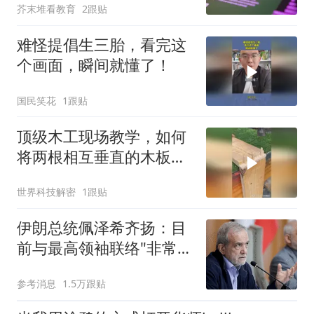
芥末堆看教育
2跟贴
难怪提倡生三胎，看完这
个画面，瞬间就懂了！
国民笑花
1跟贴
顶级木工现场教学，如何
将两根相互垂直的木板无
缝固定在一起？
世界科技解密
1跟贴
伊朗总统佩泽希齐扬：目
前与最高领袖联络"非常困
难"
参考消息
1.5万跟贴