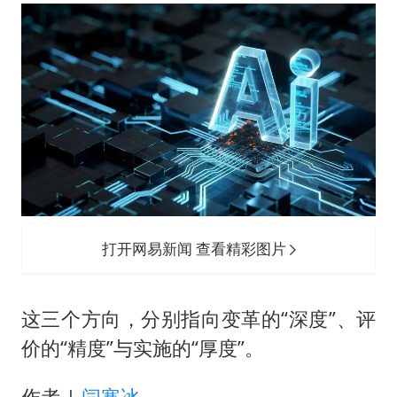
法国将禁止“未经同意的电话营销”
吉林一“温度计大楼”读数爆表
女子利用漏洞0元薅走3000多件家电
24小时不关空调 电费会更低吗
“China Cool”成海外热词
把党建设得更加坚强有力
41岁女子为鼓励女儿考上985研究生
奋进开新局 实干挑大梁
打开网易新闻 查看精彩图片
这三个方向，分别指向变革的“深度”、评
价的“精度”与实施的“厚度”。
作者 |
闫寒冰