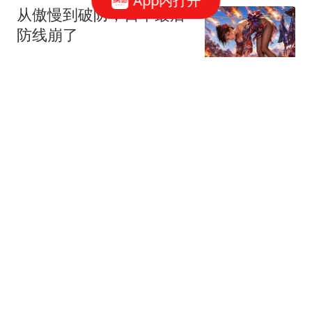
App内打开
从傲慢到破防，日本最后
防线崩了
美第奇效应
上海市第四人民医院被罚
款人民币9470487.03元
生活魔术专家
黎彼得离世｜儿子黎树德
停工陪伴父亲走完最后时
光，澄清经济并无困难：
TVB资讯台
传闻存在夸张成分
马斯克意外的“月球撞击实
验”：SpaceX火箭失控坠