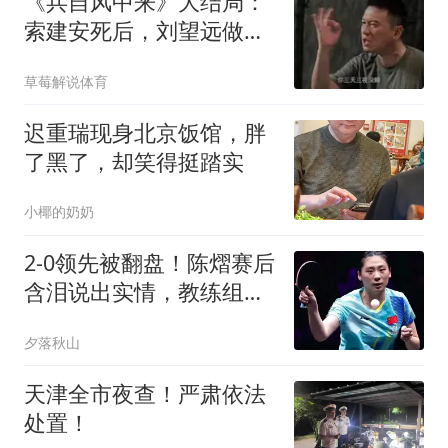
《兵自风中来》大结局：
索建安死后，刘望远做了
三件事，件件戳心
草莓解说体育
迟重瑞现身北京饭馆，胖
了黑了，却笑得挺踏实
小椰的奶奶
2-0领先被翻盘！陈熠赛后
含泪说出实情，教练组这
次真该反思了
夕落秋山
天津全市夜查！严肃依法
处置！