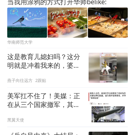
当我用涂鸦的方式打开华师belike:
华南师范大学
这是教育儿媳妇吗？这分
明就是冲着我来的，婆婆
假借训儿媳的名头
燕子向往远方
2跟贴
美军扛不住了！美媒：正
在从三个国家撤军，其中
之一是抛弃式撤离
黑翼天使