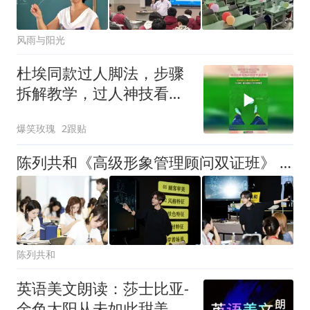
风雨与阳光
杜埃同款过人脚法，步骤
拆解教学，过人神技看完
直接省下几千块！
爆笑玫瑰
2跟贴
陈列共和《高级形象管理顾问双证班》 课程介绍
陈列共和
英语美文朗读：莎士比亚-
金色太阳从未如此甜美吻