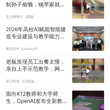
制孙子偷懒，钢琴家就是
这样培养！
生活锋锋乐
3跟贴
2026年高校AI赋能智能建
造专业建设与教学能力提
升高级研修班圆满收官
鲁班软件_lubansoft
老板发现员工出餐太慢，
亲自上手示范教学，网
友：不得不说确实挺快的
星沙时报
628跟贴
面向K12教师和大学师
生，OpenAI发布全新教育
功能