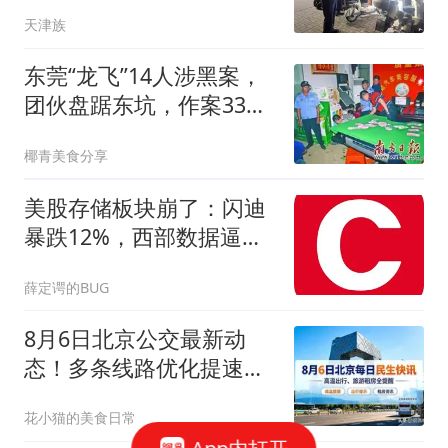
天津族
东莞“龙飞”14人涉黑案，
团伙盘踞东坑，作案33起
主犯获重刑2015
椰青美食分享
美股存储板块崩了：闪迪
暴跌12%，西部数据逼近
20%跌幅
薛定谔的BUG
8月6日北京公交最新动
态！多条线路优化提速，
通勤族出行必看
花小猫的美食日常