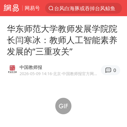
网易号
台风白海豚或吞掉台风鲸鱼
以“新”破局 首发经济点亮城市消费活力
华东师范大学教师发展学院院
看守所辅警收受10万获刑1年
长闫寒冰：教师人工智能素养
中方回应是否在太平洋海底开采稀土
发展的“三重攻关”
陈熠被张本美和连扳三局逆转
佛得角门将亮相智利俱乐部主场
中国教师报
0
深圳地面沉降致车辆损坏系谣言
2026-05-09 14:16
·北京
·中国教师报官方网易号
宇树科技发行价格150.80元/股
泰国一女公务员妆容引争议 本人回应
27岁女子成组织卖淫集团主犯被通缉
哪吒汽车南宁工厂设备降价20%拍卖