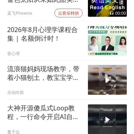
过
00:00
孟飞Phoenix
云音乐特供
2026年8月心理学课程合
集 | 名额倒计时！
壹心理
流浪猫妈妈现场教学，带
着小猫刨土，教宝宝学习
埋粪便上厕所
乐动向前
大神开源傻瓜式Loop教
程，一行命令开启AI自循
环
量子位