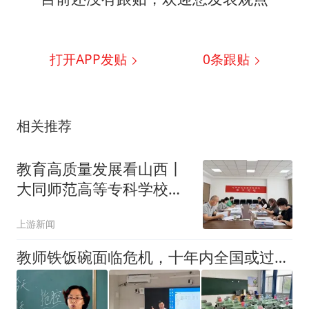
打开APP发贴
0
条跟贴
相关推荐
教育高质量发展看山西丨
大同师范高等专科学校
2026年职业教育“双师
上游新闻
型”教师认定工作顺利完成
教师铁饭碗面临危机，十年内全国或过剩200万人