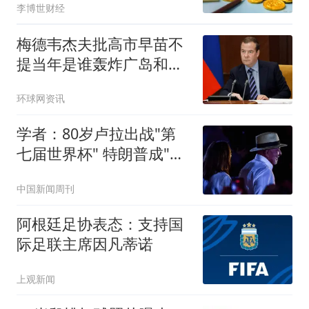
李博世财经
梅德韦杰夫批高市早苗不
提当年是谁轰炸广岛和长
崎：真是耻辱
环球网资讯
学者：80岁卢拉出战"第
七届世界杯" 特朗普成"场
外对手"
中国新闻周刊
阿根廷足协表态：支持国
际足联主席因凡蒂诺
上观新闻