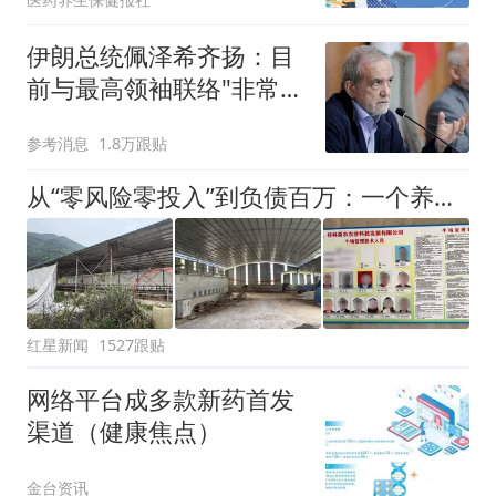
伊朗总统佩泽希齐扬：目
前与最高领袖联络"非常困
难"
参考消息
1.8万跟贴
从“零风险零投入”到负债百万：一个养牛项目崩盘后，谁该为农户的贷款买单丨红星调查
红星新闻
1527跟贴
网络平台成多款新药首发
渠道（健康焦点）
金台资讯