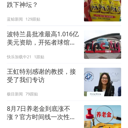
跌下神坛？
蓝鲸新闻
129跟贴
波特兰县批准最高1.016亿
美元资助，开拓者球馆翻
新再进一步
快乐加载中21
1跟贴
王虹特别感谢的教授，接
受了我们专访
极目新闻
79跟贴
8月7日养老金到底涨不
涨？官方时间线一次性讲
清楚