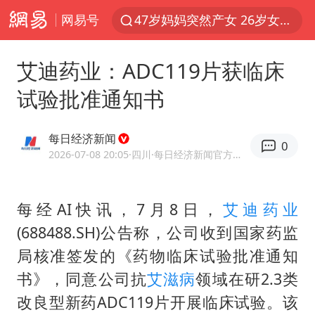
网易号
47岁妈妈突然产女 26岁女儿：很震惊
阿根廷足协发文力挺因凡蒂诺
艾迪药业：ADC119片获临床
中国稀土盘中涨停
试验批准通知书
A股开盘：民爆、CPO等概念走强
日本广岛民众举行游行反对政府行径
每日经济新闻
0
21楼高空抛物嫌疑人被拘留
2026-07-08 20:05
·四川
·每日经济新闻官方网易号
日韩股市高开跳水 SK海力士下挫转跌
每经AI快讯，7月8日，
艾迪药业
台风白海豚最新路径研判来了
(688488.SH)公告称，公司收到国家药监
OpenAI为免费用户升级GPT-5.6 Luna
局核准签发的《药物临床试验批准通知
粉笔发布“自曝式”公开信
书》，同意公司抗
艾滋病
领域在研2.3类
女子利用漏洞0元薅走3000多件家电
改良型新药ADC119片开展临床试验。该