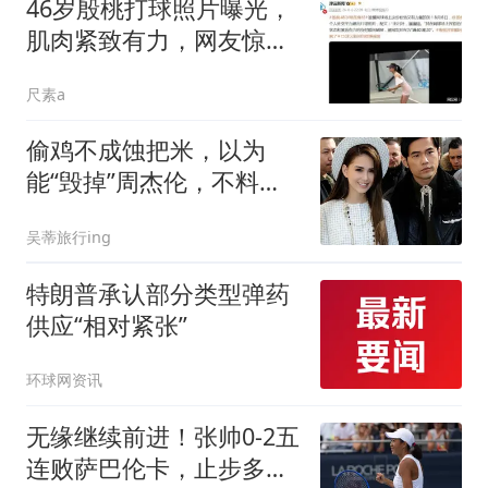
46岁殷桃打球照片曝光，
肌肉紧致有力，网友惊赞
满40减20
尺素a
偷鸡不成蚀把米，以为
能“毁掉”周杰伦，不料自
己先被扒个底朝天
吴蒂旅行ing
特朗普承认部分类型弹药
供应“相对紧张”
环球网资讯
无缘继续前进！张帅0-2五
连败萨巴伦卡，止步多伦