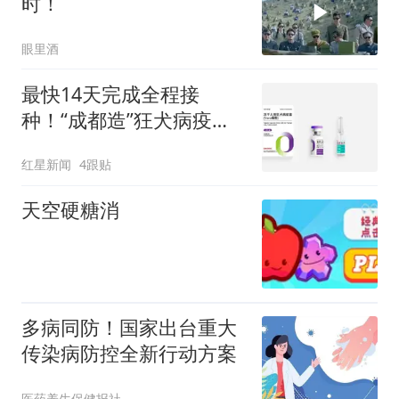
时！
眼里酒
最快14天完成全程接
种！“成都造”狂犬病疫苗
获药品注册证书
红星新闻
4跟贴
天空硬糖消
多病同防！国家出台重大
传染病防控全新行动方案
医药养生保健报社