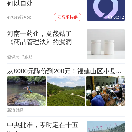
何以自处
00:12
有知有行App
云音乐特供
河南一药企，竟然钻了
《药品管理法》的漏洞
健识局
3跟贴
从8000元降价到200元！福建山区小县登上人民日报
新浪财经
中央批准，零时定在十五