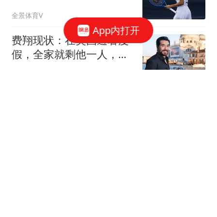
多站第3轮
全景体育V
App内打开
费翔现状：在英国避暑度
假，全家就剩他一人，和
宠物猫相依为命
早起的鸟儿有饭吃
丁彦雨航掌舵太狠了！已
挖来9位CBA球员，钟诚任
主帅，带队冲CBA
萌兰聊个球
德甲青训教练赛后追着要
人：这小孩给我！中国球
迷：他是我们的
kio鱼