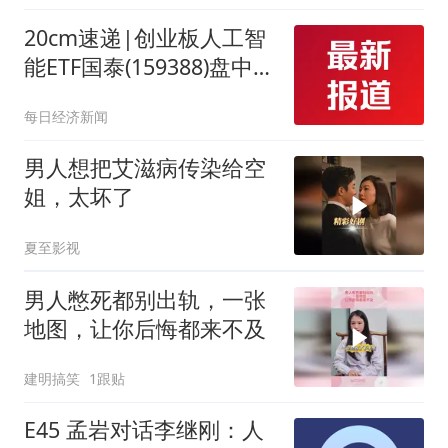
20cm速递|创业板人工智
能ETF国泰(159388)盘中涨
超1%，此前已连涨3日
每日经济新闻
男人想把艾滋病传染给空
姐，太坏了
夏至影视
男人憋死都别出轨，一张
地图，让你后悔都来不及
建明搞笑
1跟贴
E45 孟岩对话李继刚：人