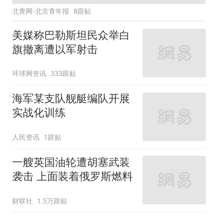
北青网-北京青年报
8跟贴
美媒称巴勒斯坦民众举白
旗撤离遭以军射击
环球网资讯
333跟贴
海军某支队舰艇编队开展
实战化训练
人民资讯
1跟贴
一艘英国油轮遭胡塞武装
袭击 上面装着俄罗斯燃料
财联社
1.5万跟贴