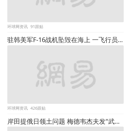
环球网资讯
91跟贴
驻韩美军F-16战机坠毁在海上 一飞行员获救
环球网资讯
426跟贴
岸田提俄日领土问题 梅德韦杰夫发"武士切腹"图