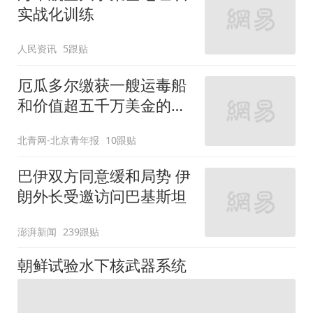
实战化训练
人民资讯
5跟贴
厄瓜多尔缴获一艘运毒船
和价值超五千万美金的毒
品
北青网-北京青年报
10跟贴
巴伊双方同意缓和局势 伊
朗外长受邀访问巴基斯坦
澎湃新闻
239跟贴
朝鲜试验水下核武器系统