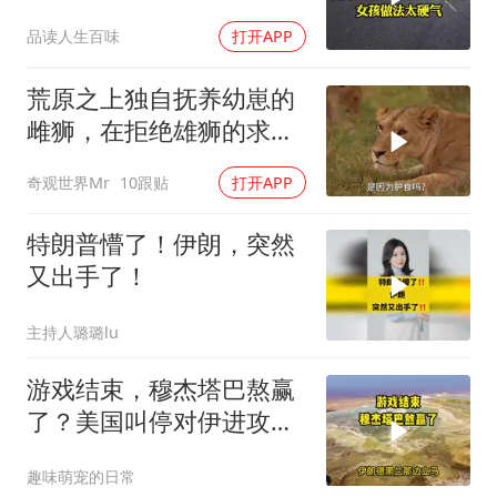
2万8彩礼
品读人生百味
打开APP
荒原之上独自抚养幼崽的
雌狮，在拒绝雄狮的求偶
时，竟然被用饥饿来报复
奇观世界Mr
10跟贴
打开APP
特朗普懵了！伊朗，突然
又出手了！
主持人璐璐lu
游戏结束，穆杰塔巴熬赢
了？美国叫停对伊进攻，
让中俄擦了把汗水
趣味萌宠的日常