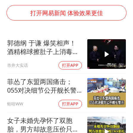
中国女篮70-67险胜尼日利亚女篮
胡彦斌获《歌手2026》歌王
打开网易新闻 体验效果更佳
秋天的第一杯奶茶到底有多火
38岁演员求职万岁山NPC成功
郭德纲 于谦 爆笑相声！
国防部：中国军队坚决反制任何闹海挑衅图谋
酒精棉球擦肚子上消毒，
我国外贸延续良好增长态势
拿云南白药擦刀，是不是
市井大实话
打开APP
擦反了？
东航：国内客票提前14天免费退改
夯实基础开新局
菲怂了东盟两国痛击；
055对决细节公开舰长警
示｜帅化民.孙大千.谢寒
蛙哇WW
打开APP
冰｜辣晚报20260805
女子未婚先孕怀了双胞
胎，男方却故意压价只给