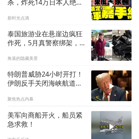
杀，炸死14万日本人绝不
后悔！
新时光点滴
泰国旅游业在悬崖边疯狂
作死，5月真警察绑架，7
月假警察杀人
角落的隐藏美景
特朗普威胁24小时开打！
伊朗反手关闭海峡航道，
美伊谁在说谎？
聚焦热点内幕
美军向商船开火，船员紧
急求救！