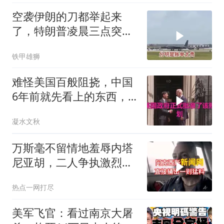
空袭伊朗的刀都举起来
了，特朗普凌晨三点突然
喊停
铁甲雄狮
难怪美国百般阻挠，中国
6年前就先看上的东西，
特朗普想要截胡？
凝水文秋
万斯毫不留情地羞辱内塔
尼亚胡，二人争执激烈，
特朗普则毫无反应
热点一网打尽
美军飞官：看过南京大屠