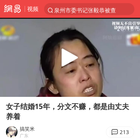
视频
泉州市委书记张毅恭被查
“电影+”如何激发千亿级消费新活力？
沙特土耳其巴基斯坦签署共同防务协议
台风白海豚已进入24小时警戒线
全球首个长时储能一体化产业园量产
U17国足点球大战淘汰河床晋级决赛
四川宜宾市高县4.9级地震致1人死亡
00:00
07:39
上海：台风白海豚或将带来龙卷风
Play
Ent
full
中巨芯：上半年归母净利润1405.77万元
女子结婚15年，分文不赚，都是由丈夫
养着
名创优品回应女子吐槽内裤质量差
胜宏科技：股票交易异常波动
搞笑米
213
广东