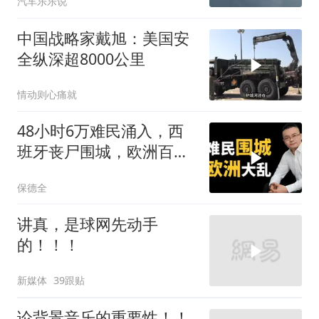
汽车乐乐说
中国战略家戴旭：美国安
全纵深超8000公里
情动则心痛就
48小时6万难民涌入，西
班牙丧尸围城，欧洲百年
霸权终极反噬！
保德全
讲真，是球网先动手
的！！！
新媒体
39跟贴
论背景音乐的重要性！！