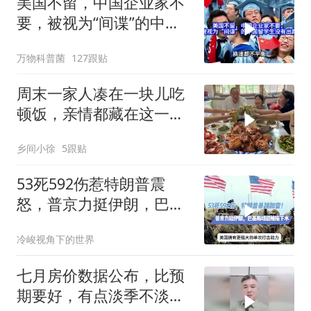
美国不留，中国企业家不
要，被视为“间谍”的中国
留学生没有出路
万物科普菌
127跟贴
周末一家人凑在一块儿吃
顿饭，亲情都藏在这一饭
一菜里
乡间小徐
5跟贴
53死592伤惹特朗普震
怒，普京力挺伊朗，巴恐
被牵连
冷峻视角下的世界
七月房价数据公布，比预
期要好，有点淡季不淡的