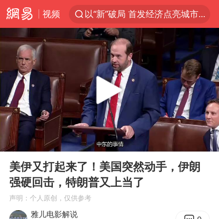
视频
以“新”破局 首发经济点亮城市消费活力
台风白海豚进入48小时警戒线
佛得角门将亮相智利俱乐部主场
中方回应是否在太平洋海底开采稀土
看守所辅警收受10万获刑1年
宇树科技发行价格150.80元/股
宇树科技王兴兴身家有望超200亿元
00:00
10:28
五粮液渠道价一箱上涨近百元
Play
Ent
full
CIA被曝已秘密设立古巴工作组
美伊又打起来了！美国突然动手，伊朗
强硬回击，特朗普又上当了
U17国足1分钟轰2球
声明：个人原创，仅供参考
泰国一女公务员妆容引争议 本人回应
雅儿电影解说