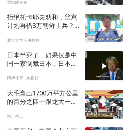
雪姐故事多
拒绝托卡耶夫劝和，普京
计划再借3万朝鲜士兵？
泽连斯基处境不妙
北京大学王勇教授
日本半死了，如果仅是中
国一家制裁日本，日本可
能还剩一口气
阿搏体育
36跟贴
大毛拿出1700万平方公里
的百分之四十跟龙大一起
开发[震惊][震惊]
粘土手工