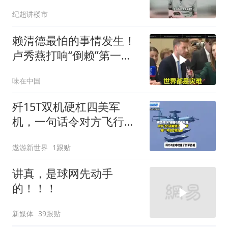
味道
纪超讲楼市
赖清德最怕的事情发生！
卢秀燕打响“倒赖”第一
枪，美国趁火打劫
味在中国
歼15T双机硬杠四美军
机，一句话令对方飞行员
无言以对
遨游新世界
1跟贴
讲真，是球网先动手
的！！！
新媒体
39跟贴