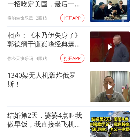
一招吃定美国，最后一
刻，美司令亲自上书
奏响生命乐章
2跟贴
打开APP
相声：《木乃伊失身了》
郭德纲于谦巅峰经典爆笑
相声太搞笑太逗了
你今天快乐吗
4跟贴
打开APP
1340架无人机轰炸俄罗
斯！
结婚第2天，婆婆4点叫我
做早饭，我直接坐飞机回
家，老公一家懵了！