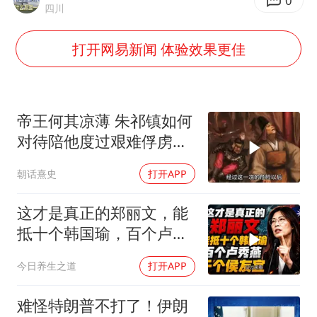
法国将禁止“未经同意的电话营销”
0
四川
24小时不关空调 电费会更低吗
打开网易新闻 体验效果更佳
中国养老床位“三连降”
多地要求领导干部带头休假
吉林一“温度计大楼”读数爆表
帝王何其凉薄 朱祁镇如何
东方甄选被判赔偿江小白30万元
对待陪他度过艰难俘虏生
涯的袁彬
奋进开新局 实干挑大梁
朝话熹史
打开APP
这才是真正的郑丽文，能
抵十个韩国瑜，百个卢秀
燕，千个侯友宜
今日养生之道
打开APP
难怪特朗普不打了！伊朗