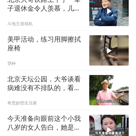
子退休金令人羡慕，儿子
36不结婚，我不急
斗地主游戏机
美甲活动，练习用脚擦拭
座椅
犟种
北京天坛公园，大爷谈看
病难没有不排队的，看个
腰疼上下楼来回跑
奇思妙想生活家
今天准备向眼前这个小我
八岁的女人告白，她是我
儿子的班主任