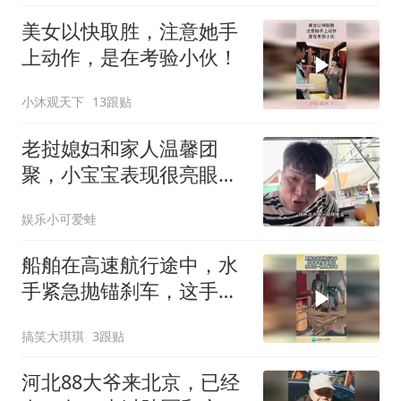
美女以快取胜，注意她手
上动作，是在考验小伙！
小沐观天下
13跟贴
老挝媳妇和家人温馨团
聚，小宝宝表现很亮眼，
丈母娘梦想成真了！
娱乐小可爱蛙
船舶在高速航行途中，水
手紧急抛锚刹车，这手法
一般人做不到！
搞笑大琪琪
3跟贴
河北88大爷来北京，已经