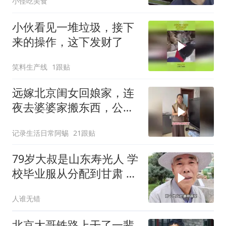
小怪吃美食
小伙看见一堆垃圾，接下
来的操作，这下发财了
笑料生产线
1跟贴
远嫁北京闺女回娘家，连
夜去婆婆家搬东西，公公
笑她像贼
记录生活日常阿蜴
21跟贴
79岁大叔是山东寿光人 学
校毕业服从分配到甘肃 一
待
人谁无错
北京大哥铁路上干了一辈