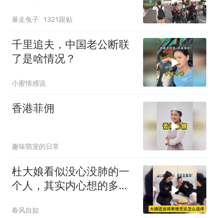
打肿了
暴走兔子
1321跟贴
千里追夫，中国老公断联
了是啥情况？
小蜜情感说
香港菲佣
趣味萌宠的日常
杜大娘看似没心没肺的一
个人，其实内心想的多，
比谁都明白！
春风自如