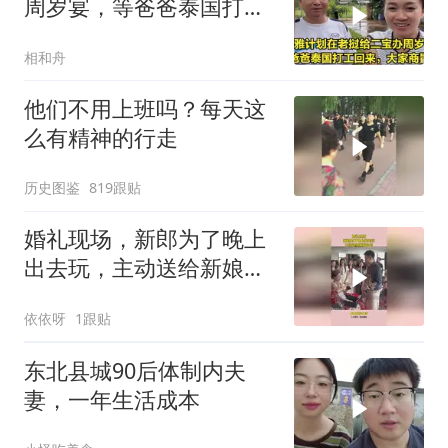
周岁宴，等爸爸泰国打工
回来，大家商量办
相和舟
他们不用上班吗？每天这
么有精神的行走
历史图鉴
819跟贴
婚礼现场，新郎为了晚上
出去玩，主动送给新娘包
包
依依呀
1跟贴
东北县城90后体制内夫
妻，一年生活成本