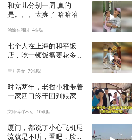
和女儿分别一周 真的
是。。。太爽了 哈哈哈
涂涂在韩国
4跟贴
七个人在上海的和平饭
店，吃一顿饭需要花多少
钱？
唐哥美食
79跟贴
时隔两年，老挝小雅带着
一家四口终于回到娘家，
全家亲戚热情迎接
文师傅踩不动
10跟贴
厦门，都说了小心飞机尾
流就是不听，看吧，脸都