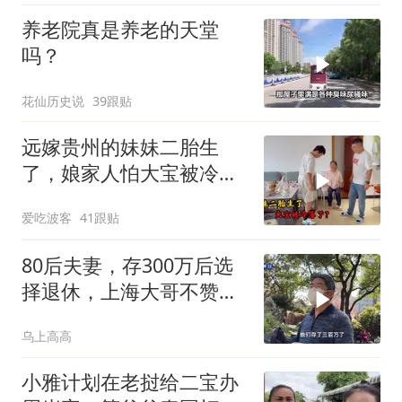
养老院真是养老的天堂
吗？
花仙历史说
39跟贴
远嫁贵州的妹妹二胎生
了，娘家人怕大宝被冷
落，买礼物讨欢喜
爱吃波客
41跟贴
80后夫妻，存300万后选
择退休，上海大哥不赞同
他们的选择
乌上高高
小雅计划在老挝给二宝办