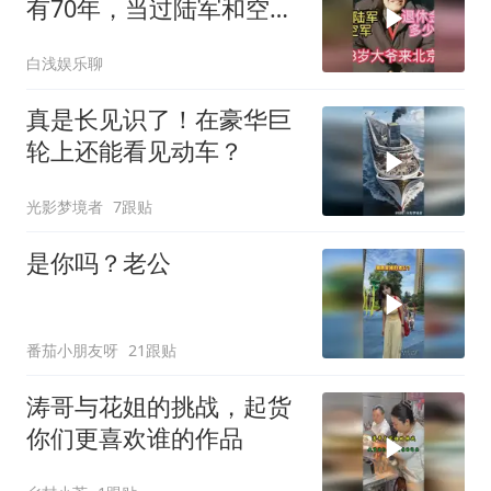
有70年，当过陆军和空
军，退休金多少
白浅娱乐聊
真是长见识了！在豪华巨
轮上还能看见动车？
光影梦境者
7跟贴
是你吗？老公
番茄小朋友呀
21跟贴
涛哥与花姐的挑战，起货
你们更喜欢谁的作品