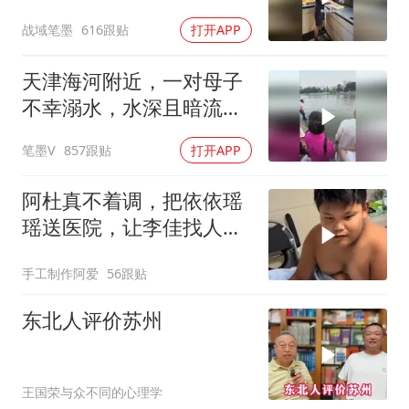
战域笔墨
616跟贴
打开APP
天津海河附近，一对母子
不幸溺水，水深且暗流湍
急，虽然现场人多，但没
笔墨V
857跟贴
打开APP
人敢下水帮忙
阿杜真不着调，把依依瑶
瑶送医院，让李佳找人看
孩子吧！
手工制作阿爱
56跟贴
东北人评价苏州
王国荣与众不同的心理学