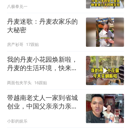
八极拳兑一
丹麦迷歌：丹麦农家乐的
大秘密
房产衫哥
17跟贴
我的丹麦小花园焕新啦，
丹麦的生活环境，快来打
卡！
两面包夹芋头
16跟贴
带越南老丈人一家到省城
创业，中国父亲亲力亲
为，这发展确实不错
小影的娱乐