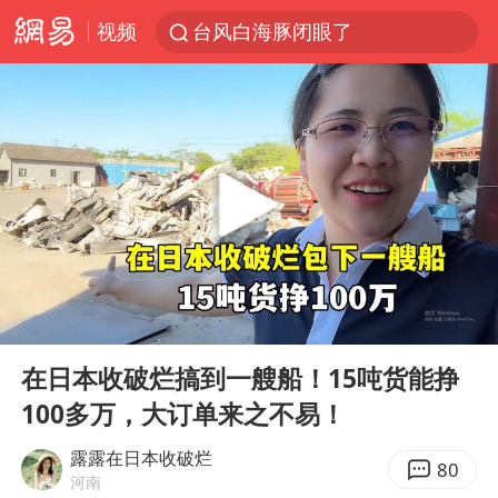
视频
台风白海豚闭眼了
浙江海事局启动Ⅰ级防台应急响应
泰国初中生饮弹自尽前开了26枪
云南一地村民过火把节意外灼伤16人
预计“白海豚”明晚将在浙江舟山到福建福鼎一带沿海登陆
用AI造出新病毒意味着什么
美股创4月份以来最大单周涨幅
00:00
06:05
王虹邓煜的同学获统计学界诺贝尔奖
Play
Ent
full
台州《告全体市民书》：非必要不外出
在日本收破烂搞到一艘船！15吨货能挣
100多万，大订单来之不易！
泰国校园枪击事件已致8死30余伤
光伏八巨头签署“不低于成本价”倡议
露露在日本收破烂
80
河南