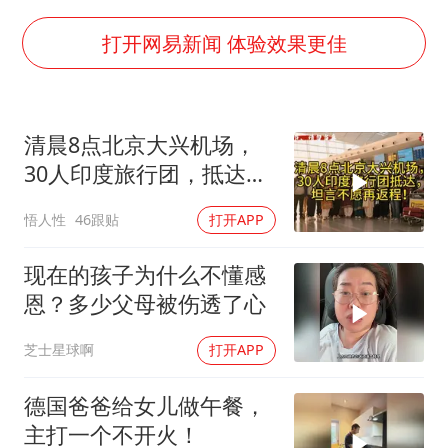
胡彦斌获《歌手2026》歌王
宇树王兴兴被问了360多个问题
打开网易新闻 体验效果更佳
79岁老人被城管撞倒后离世案一审开庭
2名小孩玩手机低头幅度近乎折叠
清晨8点北京大兴机场，
四川宜宾地震网友称睡觉被摇醒
30人印度旅行团，抵达，
夯实基础开新局
坦言不愿再返程！
悟人性
46跟贴
打开APP
现在的孩子为什么不懂感
恩？多少父母被伤透了心
芝士星球啊
打开APP
德国爸爸给女儿做午餐，
主打一个不开火！