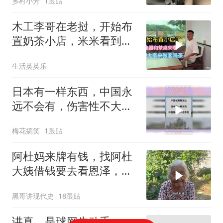
乡村小芳
1跟贴
木工李哥在老挝，开始布
置奶茶小店，米米看到会
不会后悔
生活英英乐
日本有一样东西，中国永
远不会有，伤害性不大侮
辱性极强
梅花搞笑
1跟贴
阿杜妈来牌有钱，找阿杜
大姨借钱要去看恩泽，看
阿杜大姨怎么收拾她
黑哥讲现代史
18跟贴
讲真，是球网先动手