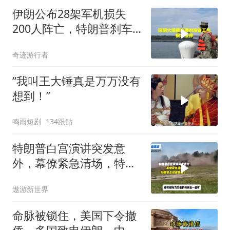
伊朗公布28架军机损失
200人阵亡，特朗普刹车
真相曝光
奇迹游行者
“我叫王大锤真是万万没有
想到！”
鸣雨短剧
134跟贴
特朗普白宫演讲突发意
外，幕僚紧急清场，特朗
普出现健康疑云！
遨游新世界
命脉被锁住，美国下令撤