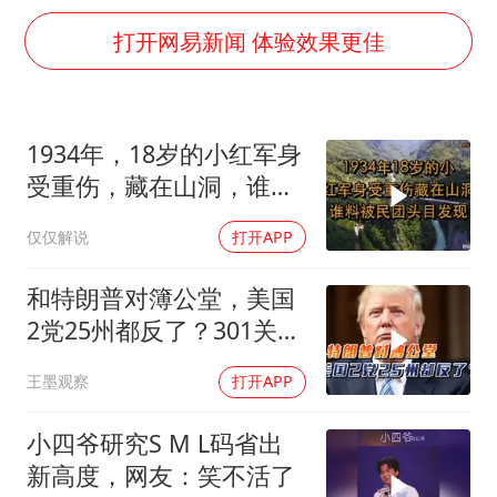
上半年国内居民出游人次34.63亿
打开网易新闻 体验效果更佳
22岁女生独闯南太行失联12天
薛之谦杭州站演唱会取消
1934年，18岁的小红军身
张本智和：零封向鹏不意外
受重伤，藏在山洞，谁料
今年第二强台风将带来多大影响
被民团头目发现
“准2万亿”之城点名支持三所大学
仅仅解说
打开APP
习近平心系体育强国建设
和特朗普对簿公堂，美国
2党25州都反了？301关税
自己人都看不下去
王墨观察
打开APP
小四爷研究S M L码省出
新高度，网友：笑不活了