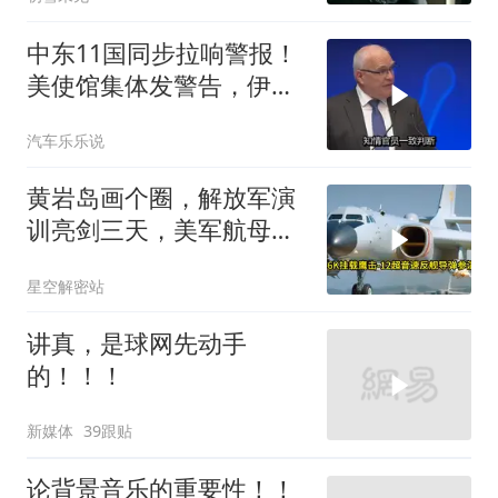
中东11国同步拉响警报！
美使馆集体发警告，伊朗
导弹刚袭美军基地
汽车乐乐说
黄岩岛画个圈，解放军演
训亮剑三天，美军航母从
南海跑了
星空解密站
讲真，是球网先动手
的！！！
新媒体
39跟贴
论背景音乐的重要性！！