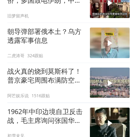
侨，多国致电伊朗，中国
两大判断全部成真
旧梦留声机
朝导弹部署俄本土？乌方
透露军事信息
二虎涛哥
324跟贴
战火真的烧到莫斯科了！
普京豪宅周围布满防空
塔，大战一触即发2
阿芒娱乐说
1516跟贴
1962年中印边境自卫反击
战，毛主席询问张国华能
否获胜
初雪未见