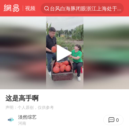
台风白海豚闭眼浙江上海处于危险半圆
视频
“China Cool”火了，老外爱上中国避暑游
香港宏福苑火灾或由烟头引起
浙江台州《告全体市民书》
伊斯兰版北约来了吗
四川宜宾3.4级地震
网约车司机充电时猝死保险拒赔
陕西柞水泥石流已致2死 仍有1人失联
00:00
00:18
Play
Ent
泰国初中生饮弹自尽前开了26枪
full
这是高手啊
多所高校取消艺考
声明：个人原创，仅供参考
云南一地村民过火把节意外灼伤16人
淡然综艺
0
河南
店主称换“青海拉面”招牌后生意更好