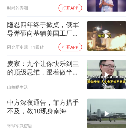
时尚的弄潮
打开APP
隐忍四年终于掀桌，俄军
导弹砸向基辅美国工厂，
背后这步棋太狠了
附允历史观
11跟贴
打开APP
麦家：九个让你快乐到亖
的顶级思维，跟着做半
年，人生会不知不觉
山楂唠生活
中方深夜通告，菲方措手
不及，教10现身南海
环球军武密语