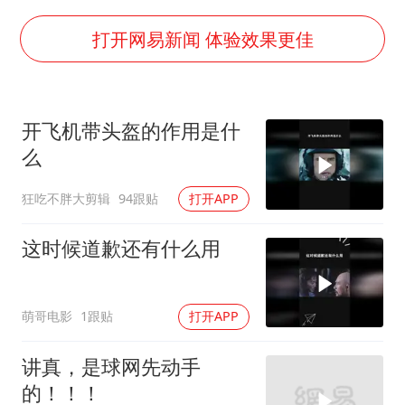
中巨芯：上半年归母净利润1405.77万元
名创优品回应女子吐槽内裤质量差
打开网易新闻 体验效果更佳
日本试射“战斧”导弹，国防部回应
美股存储板块集体大跌
开飞机带头盔的作用是什
百花奖开幕式
么
东航：国内客票提前14天免费退改
狂吃不胖大剪辑
94跟贴
打开APP
夯实基础开新局
这时候道歉还有什么用
萌哥电影
1跟贴
打开APP
讲真，是球网先动手
的！！！