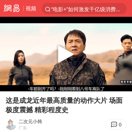
视频
“电影+”如何激发千亿级消费新活力？
全球首个长时储能一体化产业园量产
台风白海豚已进入24小时警戒线
“秋天的第一杯奶茶”6岁了
上海：台风白海豚或将带来龙卷风
四川宜宾市高县4.9级地震致1人死亡
38岁演员求职万岁山NPC成功
00:00
12:45
国乒男单横滨冠军赛全军覆没
Play
Ent
full
胡彦斌获《歌手2026》歌王
这是成龙近年最高质量的动作大片 场面
极度震撼 精彩程度史
U17国足三连胜晋级明日之星半决赛
胜宏科技：股票交易异常波动
二次元小韩
0
广东