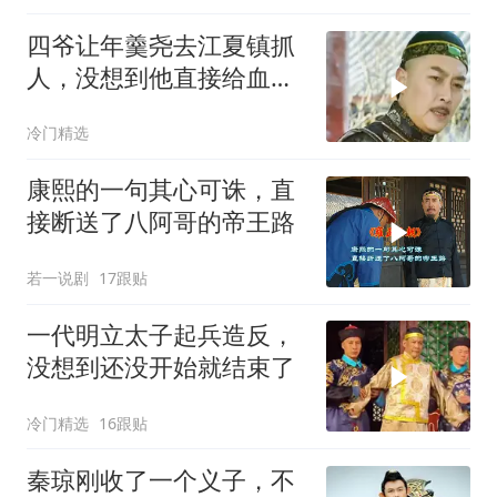
四爷让年羹尧去江夏镇抓
人，没想到他直接给血洗
了
冷门精选
康熙的一句其心可诛，直
接断送了八阿哥的帝王路
若一说剧
17跟贴
一代明立太子起兵造反，
没想到还没开始就结束了
冷门精选
16跟贴
秦琼刚收了一个义子，不