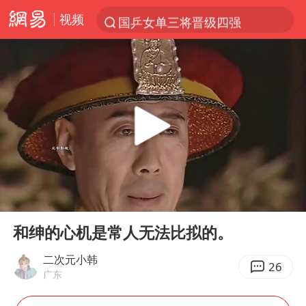
视频
国乒女单三将晋级四强
光影经济撬动暑期消费新蓝海
微信又有新功能，你可以“撤回”你的撤回了！
新疆优化调整景区内自驾服务费
《欢迎来龙餐馆》口碑
检测列车撞人致11死2伤 涉事单位被罚
情侣在平潭拍日出时坠崖致一死一伤
00:00
04:44
白海豚将正面袭击贯穿浙江
Play
Ent
full
宇树王兴兴被问了360多个问题
和绅的心机是常人无法比拟的。
全民健身事业高质量发展
二次元小韩
26
广东
唐田赛前发布会上引用《孙子兵法》