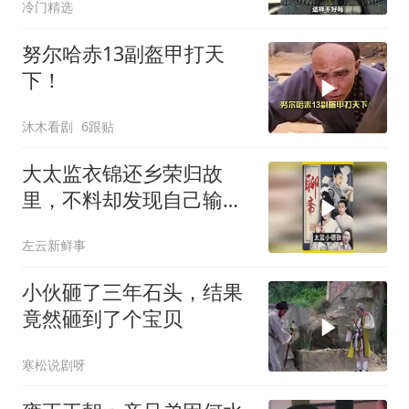
冷门精选
努尔哈赤13副盔甲打天
下！
沐木看剧
6跟贴
大太监衣锦还乡荣归故
里，不料却发现自己输得
一败涂地！
左云新鲜事
小伙砸了三年石头，结果
竟然砸到了个宝贝
寒松说剧呀