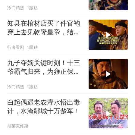
局为重
冷门精选
1跟贴
知县在棺材店买了件官袍
穿上去见乾隆皇帝，结果
乾隆拍掌叫好
行者看剧
1跟贴
九子夺嫡关键时刻！十三
爷霸气归来，为雍正保驾
护航
冷门精选
1跟贴
白起偶遇老农灌水悟出毒
计，水淹鄢城十万楚军！
胡莱克修斯