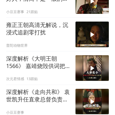
呀
小豆豆赛事
21跟贴
雍正王朝高清无解说，沉
浸式追剧零打扰
普陀动物世界
深度解析《大明王朝
1566》 嘉靖烧毁供词把浙
江案子压了下来
次元君情感
13跟贴
深度解析《走向共和》 袁
世凯升任直隶总督负责接
受防务
小豆豆赛事