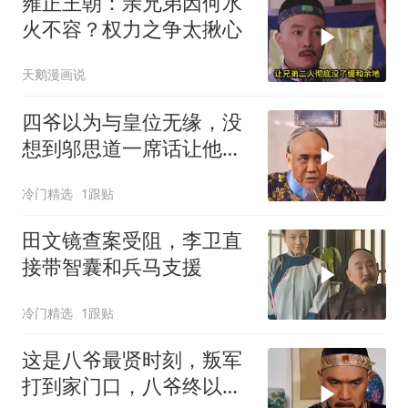
雍正王朝：亲兄弟因何水
火不容？权力之争太揪心
天鹅漫画说
四爷以为与皇位无缘，没
想到邬思道一席话让他醍
醐灌顶
冷门精选
1跟贴
田文镜查案受阻，李卫直
接带智囊和兵马支援
冷门精选
1跟贴
这是八爷最贤时刻，叛军
打到家门口，八爷终以大