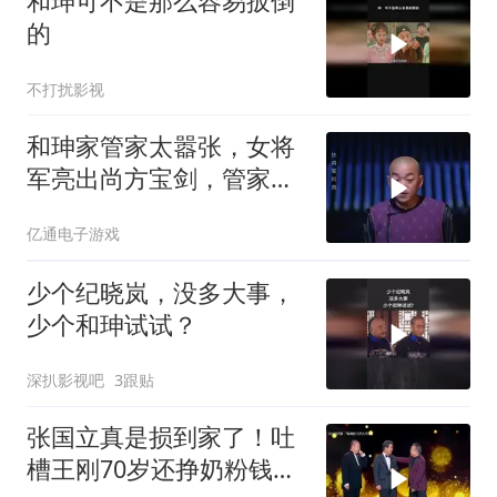
和珅可不是那么容易扳倒
的
不打扰影视
和珅家管家太嚣张，女将
军亮出尚方宝剑，管家便
怂了
亿通电子游戏
少个纪晓岚，没多大事，
少个和珅试试？
深扒影视吧
3跟贴
张国立真是损到家了！吐
槽王刚70岁还挣奶粉钱，