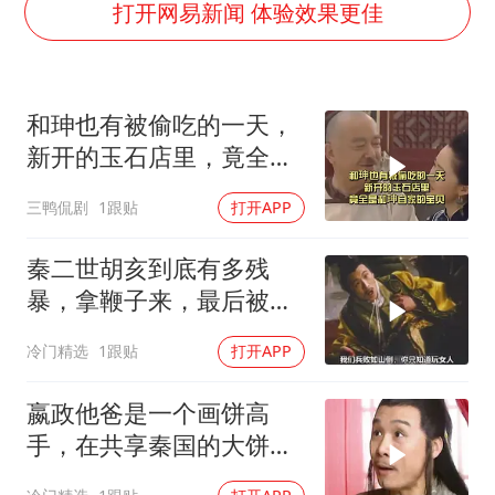
台当局重金为“台独”织“皇帝新衣”
打开网易新闻 体验效果更佳
商场现钱学森巨幅海报 负责人回应
几元成本的AI广告导致千万市值蒸发
和珅也有被偷吃的一天，
老挝国会主席赛宋蓬逝世
新开的玉石店里，竟全是
购飞机票7分钟后退票被扣2022元
和珅自家的宝贝
三鸭侃剧
1跟贴
打开APP
郑丽文：台湾从来没有“独立”过
黄金牛市回来了吗
秦二世胡亥到底有多残
乐享全民健身 共筑健康中国
暴，拿鞭子来，最后被赵
高一剑解决
冷门精选
1跟贴
打开APP
嬴政他爸是一个画饼高
手，在共享秦国的大饼
下，吕不韦跑断了腿