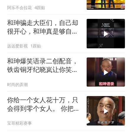
张铁林笑趴了
阿乐不会拉花
4跟贴
和珅骗走大臣们，自己却
很开心，和珅真是够自私
的
远远爱影视
1跟贴
和珅爆笑语录二创配音，
铁齿铜牙纪晓岚让你笑到
停不下来
时尚的弄潮
你给一个女人花十万，只
会得到零个女人。 你把这
十万花自己身上
宝哥精彩赛事