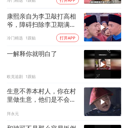
冷门精选
1跟贴
打开APP
康熙亲自为李卫敲打高相
爷，障碍扫除李卫期满得
万民伞
冷门精选
1跟贴
打开APP
一解释你就明白了
欧克追剧
1跟贴
生意不养本村人，你在村
里做生意，他们是不会去
找你买东西的
拜永元