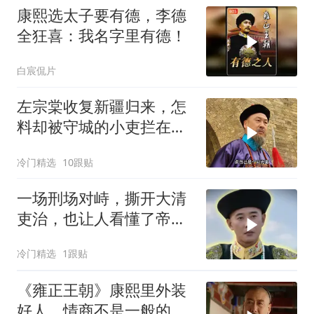
康熙选太子要有德，李德
全狂喜：我名字里有德！
白宸侃片
左宗棠收复新疆归来，怎
料却被守城的小吏拦在城
门外
冷门精选
10跟贴
一场刑场对峙，撕开大清
吏治，也让人看懂了帝王
心术
冷门精选
1跟贴
《雍正王朝》康熙里外装
好人，情商不是一般的高