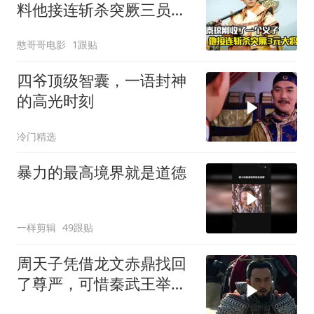
料他接连斩杀突厥三员大
将，剧情片
憨哥哥电影
1跟贴
四爷顶级智囊，一语封神
的高光时刻
冷门精选
暴力的最高境界就是道德
一样剪辑
49跟贴
周天子凭借龙文赤鼎找回
了尊严，可惜秦武王举鼎
身亡