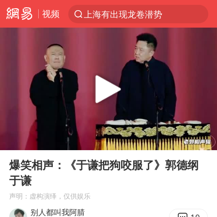
视频
上海有出现龙卷潜势
上半年我国经营主体结构持续优化
王传君 《披荆斩棘》
上海：5号线16号线浦江线全线停运
白海豚预计将在浙江苍南到三门一带登陆
今日15时起福州地铁高架区段停运
国足U17与阿森纳决赛取消 并列冠军
00:00
15:12
王艺迪2-4不敌张本美和止步4强
Play
Ent
full
上门女婿出轨女邻居多年被判重婚罪
爆笑相声：《于谦把狗咬服了》郭德纲
于谦
2025年小学教师减少13.19万
声明：虚构演绎，仅供娱乐
王艺迪无缘横滨赛决赛
别人都叫我阿腈