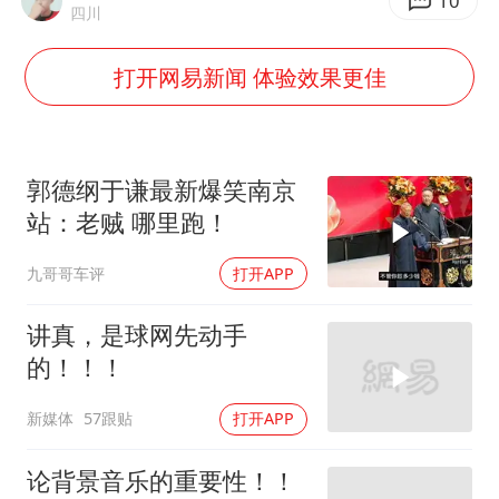
泰国：高度重视中国游客旅游体验
10
四川
上海大部迎大暴雨
打开网易新闻 体验效果更佳
《龙餐馆》 冲奖
蒯曼挺进WTT横滨冠军赛女单四强
以军士兵把枪口对准中国记者
郭德纲于谦最新爆笑南京
笔试第一被劝弃考涉事副校长被撤职
站：老贼 哪里跑！
白海豚5次眼壁置换
九哥哥车评
打开APP
构建更高水平的全民健身公共服务体系
讲真，是球网先动手
的！！！
新媒体
57跟贴
打开APP
论背景音乐的重要性！！