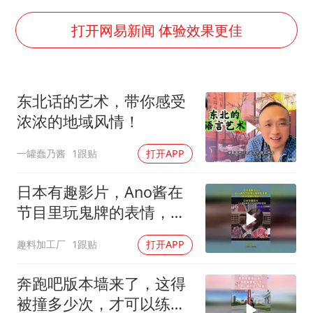
如何把百年大党建设得更加坚强有力
一枚俄导弹都没击落 泽连斯基发声
打开网易新闻 体验效果更佳
多专业取消艺考 文化工作者要有文化
“银行午休1.5小时”留个窗口行不行
东北话的艺术，带你感受
41岁女子为鼓励女儿考上985研究生
浓浓的地域风情！
总书记关心百姓身边这些民生大事
一罐蠢乃酱
1跟贴
打开APP
日本有趣影片，Ano酱在
节目里玩鬼牌的表情，憋
笑是最好笑的
趣料加工厂
1跟贴
打开APP
奔跑吧版本墙来了，这得
被撞多少次，才可以练的