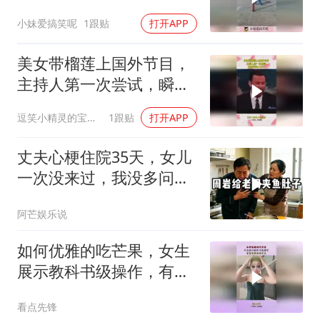
这么熟练！
小妹爱搞笑呢
1跟贴
打开APP
美女带榴莲上国外节目，
主持人第一次尝试，瞬间
怀疑人生了！
逗笑小精灵的宝藏库
1跟贴
打开APP
丈夫心梗住院35天，女儿
一次没来过，我没多问，
出院10天后，女儿
阿芒娱乐说
如何优雅的吃芒果，女生
展示教科书级操作，有没
有体面的方式！
看点先锋