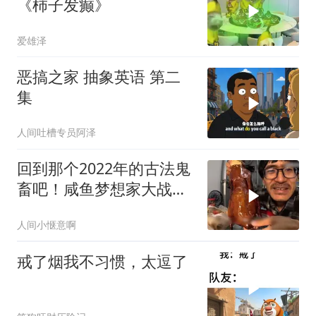
《柿子发癫》
爱雄泽
恶搞之家 抽象英语 第二
集
人间吐槽专员阿泽
回到那个2022年的古法鬼
畜吧！咸鱼梦想家大战瓜
摊老板！
人间小惬意啊
戒了烟我不习惯，太逗了