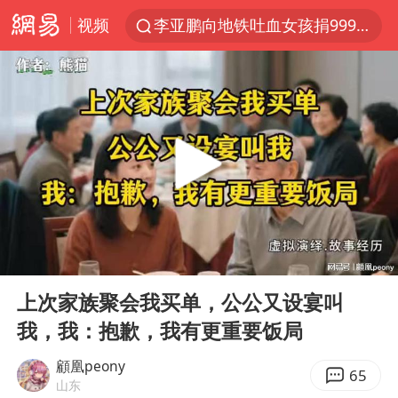
视频
李亚鹏向地铁吐血女孩捐99999元
被泰航拒载中国乘客：免费改签没兑现
台风白海豚可能在浙江登陆
38岁山东财大教授刘海明逝世
因凡蒂诺首次公开道歉
13岁少年白天写作业晚上夜市炒粉
《Monica》填词人黎彼得去世
00:00
35:20
FIFA官方支持因凡蒂诺
Play
Ent
full
陕西柞水遭遇暴雨五千余户群众转移
上次家族聚会我买单，公公又设宴叫
我，我：抱歉，我有更重要饭局
谷歌首席科学家Jeff Dean离职创业
人贩子“梅姨”真实姓名曝光
顧凰peony
65
山东