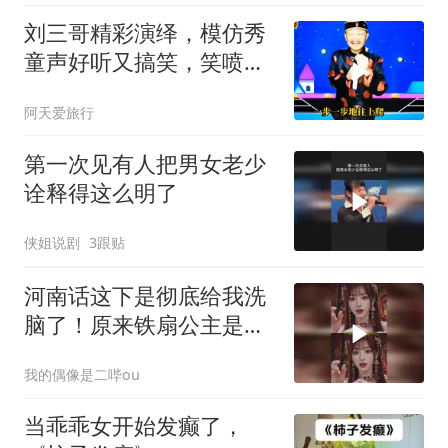
刘三哥精彩演绎，模仿秀
童声好听又搞笑，笑喷全
场啦快来围观！
阿天爱旅行
第一次见有人把男女老少
诠释得这么明了
侠姐说剧
3跟贴
河南话这下是彻底给我洗
脑了！原来铁扇公主是河
南老乡吗
我的偶像是二哔ou
当乖乖女开始发癫了，