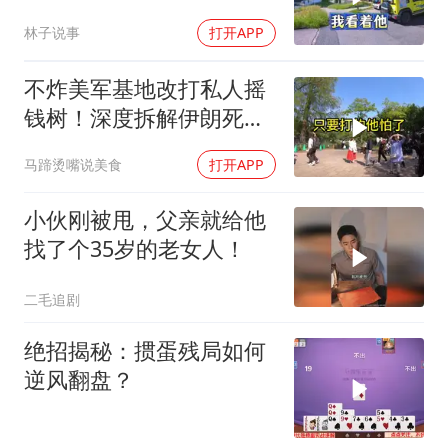
岗，我直言她无权命令我
林子说事
打开APP
不炸美军基地改打私人摇
钱树！深度拆解伊朗死掐
特朗普七寸的生死局，这
马蹄烫嘴说美食
打开APP
招到底有多绝？
小伙刚被甩，父亲就给他
找了个35岁的老女人！
二毛追剧
绝招揭秘：掼蛋残局如何
逆风翻盘？