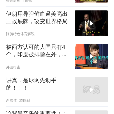
野兽影视
1跟贴
伊朗用导弹鲜血逼美亮出
三战底牌，改变世界格局
陈腕特色体育解说
被西方认可的大国只有4
个，印度被排除在外，为
何只能算准大国？
外围打击
讲真，是球网先动手
的！！！
新媒体
39跟贴
论背景音乐的重要性！！