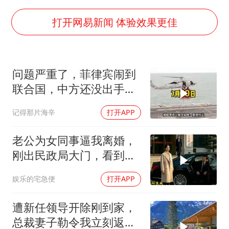
泰国一女公务员妆容引争议 本人回应
郑国霖回应去景区上班被保安拦下
打开网易新闻 体验效果更佳
感觉全东北都在等7号
首次证实！“胶球”存在
问题严重了，菲律宾闹到
80后女柜员逆袭成4200亿银行副行长
联合国，中方还没出手，
多地要求领导干部带头休假
东盟两国先出手了
记得那片海辛
打开APP
奋进开新局 实干挑大梁
老公为女同事逼我离婚，
刚出民政局大门，看到我
上了省长爸爸的专车
娱乐的宅急便
打开APP
遭新任领导开除刚到家，
总裁妻子勒令我立刻返