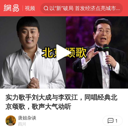
视频
以“新”破局 首发经济点亮城市消费活力
中方回应是否在太平洋海底开采稀土
宇树科技发行价格150.80元/股
外交部发言人就广岛核爆81周年等答记者问
吉林一“温度计大楼”读数爆表
贵州轮胎子公司获美国退税8136万
台风白海豚影响中国已成定局
00:00
08:44
我国编制完成新版全月地质图
Play
Ent
full
中国五箭齐发反制美国
实力歌手刘大成与李双江，同唱经典北
京颂歌，歌声大气动听
女子利用漏洞0元薅走3000多件家电
村民谈“梅姨”：叫的其实是“媒姨”
唐姐杂谈
1
四川