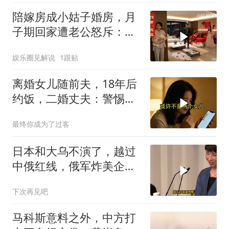
陪嫁房成小姑子婚房，月
子期回家遭老公怒斥：带
女儿滚蛋！
娱乐圈见解说
1跟贴
离婚女儿随前夫，18年后
约饭，二婚丈夫：警惕骗
局
最终你成为了过客
日本和大乌不演了，越过
中俄红线，俄军炸美企就
是一次警告
下次再见吧
马科斯意料之外，中方打