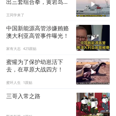
出三套组合拳，黄岩岛将
迎来剧终时刻
王同学来了
中国新能源高管涉嫌贿赂
澳大利亚高管事件曝光！
家有大志
425跟贴
蜜獾为了保护幼崽活下
去，在草原大战四方！
蜜环人生
1跟贴
三哥入常之路