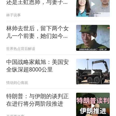
还是王虹恩师，与妻子合
照慈眉善目
林子说事
林帅去世后，留下两个女
儿一个前妻，她们如今过
的怎么样？
世界热点背后解读
中国战略家戴旭：美国安
全纵深超8000公里
情动则心痛就
特朗普：与伊朗的谈判正
在进行将分两阶段推进