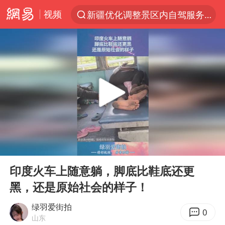
新疆优化调整景区内自驾服务费
视频
光影经济撬动暑期消费新蓝海
WTT横滨冠军赛国乒女单三将晋级四强
浙江上海等地有大雨或暴雨
《欢迎来龙餐馆》口碑
西湖突现狂风暴雨 游客瞬间被浇透
情侣在平潭拍日出时坠崖致一死一伤
香港正式允许“拒绝抢救”
00:00
00:13
Play
Ent
白海豚将正面袭击贯穿浙江
full
印度火车上随意躺，脚底比鞋底还更
“不怕六爷挂得多 就怕六爷挂一颗”
黑，还是原始社会的样子！
几元成本的AI广告导致千万市值蒸发
绿羽爱街拍
0
酒店回应车内过夜被收150元
山东