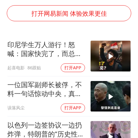
商场现钱学森巨幅海报 负责人回应
打开网易新闻 体验效果更佳
杭州全市有序停课
36岁男演员成景区NPC后人气爆棚
郑丽文：台湾从来没有“独立”过
印尼学生万人游行！怒
喊：国家快完了，而总统
梁家辉百花奖演讲落泪
却装看不见？
WTT瑞典大满贯女单签表出炉
起喜电影
86跟贴
打开APP
乐享全民健身 共筑健康中国
一位国军副师长被俘，不
料一句话惊动中央，真实
身份令人震惊不已
误落风尘
打开APP
以色列一边签协议一边扔
炸弹，特朗普的“历史性协