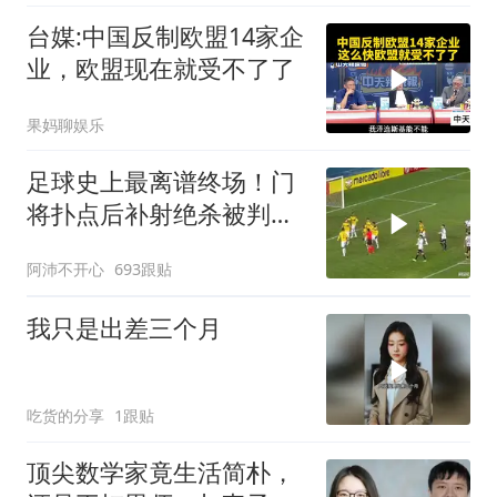
台媒:中国反制欧盟14家企
业，欧盟现在就受不了了
果妈聊娱乐
足球史上最离谱终场！门
将扑点后补射绝杀被判无
效
阿沛不开心
693跟贴
我只是出差三个月
吃货的分享
1跟贴
顶尖数学家竟生活简朴，