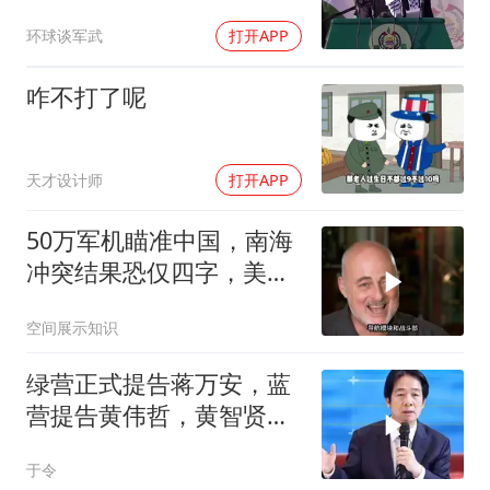
议”到底算不算数
环球谈军武
打开APP
咋不打了呢
天才设计师
打开APP
50万军机瞄准中国，南海
冲突结果恐仅四字，美防
长曾紧急下令
空间展示知识
绿营正式提告蒋万安，蓝
营提告黄伟哲，黄智贤不
装了？
于令