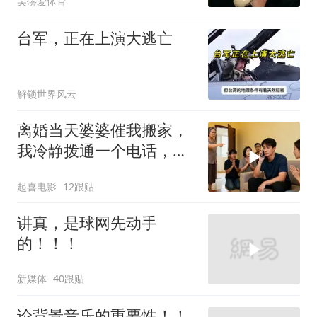
吴霶爱体育
台军，正在上演大逃亡
解锁世界风云
离婚当天婆婆催我搬家，
我冷静拨通一个电话，全
家跪求我别走
起喜电影
12跟贴
讲真，是球网先动手
的！！！
新媒体
40跟贴
论背景音乐的重要性！！