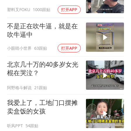
吃了没有文化的亏
塑料叉FOKU
1000跟贴
打开APP
不是正在吹牛逼，就是在
吹牛逼中
小眼睛小世界
63跟贴
打开APP
北京几十万的40多岁女光
棍在哭泣？
阿野格斗解说
21跟贴
我爱上了，工地门口摆摊
卖盒饭的女孩
听风PPT
54跟贴