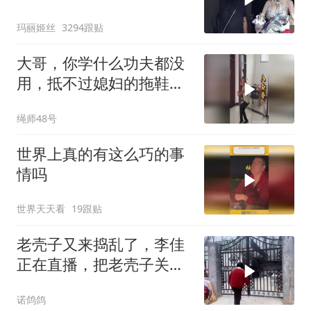
出一个意外举动
玛丽姬丝
3294跟贴
大哥，你学什么功夫都没
用，抵不过媳妇的拖鞋好
使
绳师48号
世界上真的有这么巧的事
情吗
世界天天看
19跟贴
老壳子又来捣乱了，李佳
正在直播，把老壳子关在
大门外一天没开门
诺鸽鸽