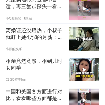
适，再三尝试探头一看，
原来是有人在捣鬼！
小Q爱搞笑
1跟贴
离婚证还没焐热，小叔子
就盯上她4万8的月薪：转
我
小影的娱乐
相亲竟然竟然，相到儿时
女同学
CSGO赛事Jun
中国和美国各方面进行对
比，看看哪些方面都是谁
领先