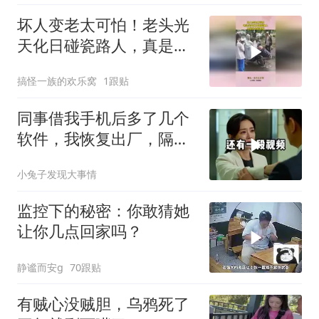
坏人变老太可怕！老头光
天化日碰瓷路人，真是社
会的毒瘤！
搞怪一族的欢乐窝
1跟贴
同事借我手机后多了几个
软件，我恢复出厂，隔壁
总监竟被带走
小兔子发现大事情
监控下的秘密：你敢猜她
让你几点回家吗？
静谧而安g
70跟贴
有贼心没贼胆，乌鸦死了