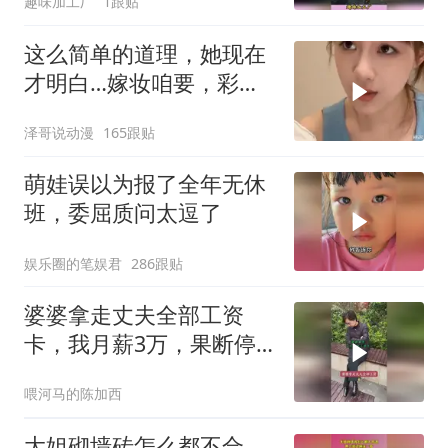
趣味加工厂
1跟贴
这么简单的道理，她现在
才明白…嫁妆咱要，彩礼
咱也给！
泽哥说动漫
165跟贴
萌娃误以为报了全年无休
班，委屈质问太逗了
娱乐圈的笔娱君
286跟贴
婆婆拿走丈夫全部工资
卡，我月薪3万，果断停
做早饭
喂河马的陈加西
大姐砌墙砖怎么都不合