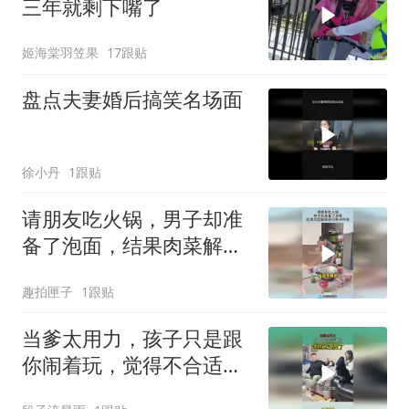
三年就剩下嘴了
姬海棠羽笠果
17跟贴
盘点夫妻婚后搞笑名场面
徐小丹
1跟贴
请朋友吃火锅，男子却准
备了泡面，结果肉菜解释
权归男子所有！
趣拍匣子
1跟贴
当爹太用力，孩子只是跟
你闹着玩，觉得不合适就
说出来！