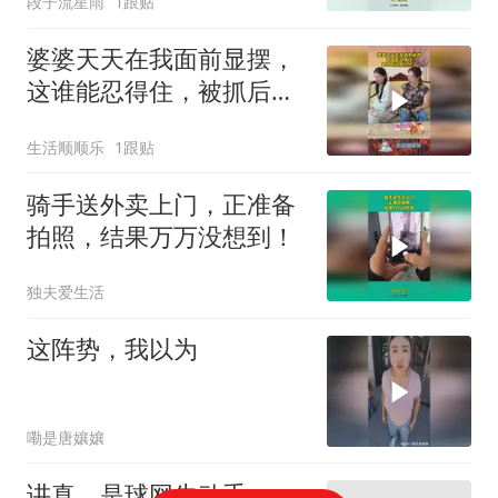
段子流星雨
1跟贴
婆婆天天在我面前显摆，
这谁能忍得住，被抓后没
脸见人了！
生活顺顺乐
1跟贴
骑手送外卖上门，正准备
拍照，结果万万没想到！
独夫爱生活
这阵势，我以为
嘞是唐孃孃
讲真，是球网先动手