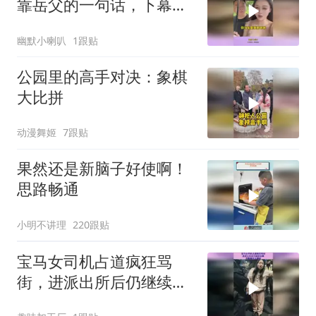
靠岳父的一句话，下幕老
婆直接怒了
幽默小喇叭
1跟贴
公园里的高手对决：象棋
大比拼
动漫舞姬
7跟贴
果然还是新脑子好使啊！
思路畅通
小明不讲理
220跟贴
宝马女司机占道疯狂骂
街，进派出所后仍继续发
飙，完整事件大揭秘