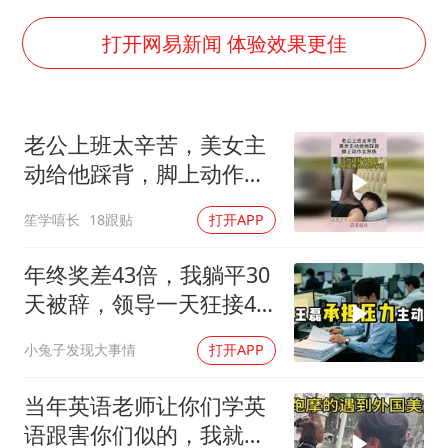
吉林一“温度计大楼”读数爆表
法国将禁止“未经同意的电话营销”
打开网易新闻 体验效果更佳
村民谈“梅姨”：叫的其实是“媒姨”
郑国霖回应去景区上班被保安拦下
老公上班太辛苦，美女主
我国编制完成新版全月地质图
动给他踩背，脚上动作太
感觉全东北都在等7号
熟练！
笙学嘻长
18跟贴
打开APP
奋进开新局 实干挑大梁
年终奖差43倍，我躺平30
天被辞，领导一天狂接47
个退单电话
小兔子发现大事情
打开APP
当年英语老师让你们学英
语跟害你们似的，我就是