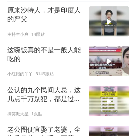
原来沙特人，才是印度人
的严父
主持生小爽
14跟贴
这碗饭真的不是一般人能
吃的
小红帽的丫丫
5149跟贴
公认的九个民间大忌，这
几点千万别犯，都是过来
人的经验！
搞笑派大星
1跟贴
老公图便宜娶了老婆，全