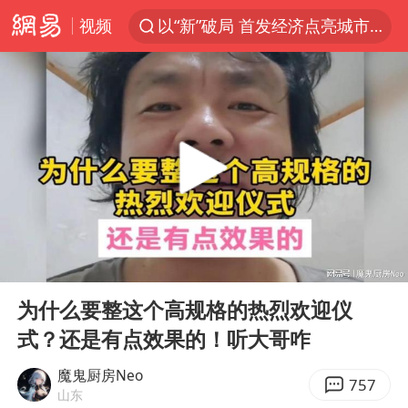
视频
以“新”破局 首发经济点亮城市消费活力
台风白海豚进入48小时警戒线
佛得角门将亮相智利俱乐部主场
宇树科技发行价格150.80元/股
中方回应是否在太平洋海底开采稀土
CIA被曝已秘密设立古巴工作组
泰国一女公务员妆容引争议 本人回应
00:00
00:58
U17国足1分钟轰2球
Play
Ent
full
宇树科技王兴兴身家有望超200亿元
为什么要整这个高规格的热烈欢迎仪
式？还是有点效果的！听大哥咋
外交部发言人就广岛核爆81周年等答记者问
贵州轮胎子公司获美国退税8136万
魔鬼厨房Neo
757
山东