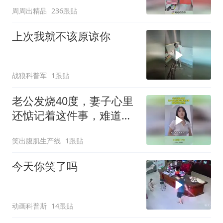
周周出精品
236跟贴
上次我就不该原谅你
战狼科普军
1跟贴
老公发烧40度，妻子心里
还惦记着这件事，难道喜
欢加热棒！
笑出腹肌生产线
1跟贴
今天你笑了吗
动画科普斯
14跟贴