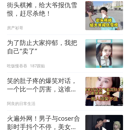
街头棋摊，给大爷报仇雪
恨，赶尽杀绝！
房产衫哥
为了防止大家抑郁，我把
自己“卖了”
吃饭慢吞吞
187跟贴
笑的肚子疼的爆笑对话，
一个比一个厉害，这谁招
架得住！
阿良的日常生活
火遍外网！男子与coser合
影时手抖个不停，美女做