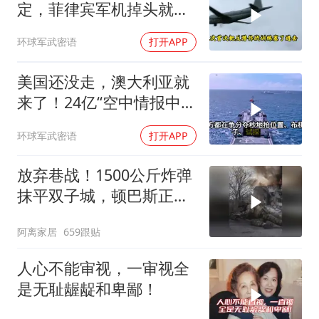
定，菲律宾军机掉头就
跑，欧盟1500万也救不了
环球军武密语
打开APP
场
美国还没走，澳大利亚就
来了！24亿“空中情报中
心”刚到手就杀入南海
环球军武密语
打开APP
放弃巷战！1500公斤炸弹
抹平双子城，顿巴斯正变
成一场拆城游戏
阿离家居
659跟贴
人心不能审视，一审视全
是无耻龌龊和卑鄙！