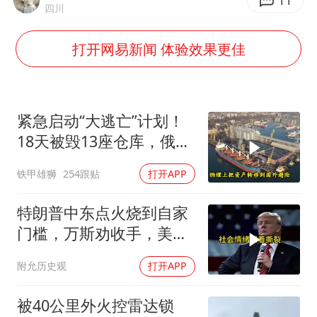
“不怕六爷挂得多 就怕六爷挂一颗”
11
四川
牛津大学一纸声明甩不了锅
打开网易新闻 体验效果更佳
新疆景区自驾服务费改为按车收费
网传《披荆斩棘2026》名单
女主硬加吻戏短剧已下架
紧急启动“大逃亡”计划！
浙江台州《告全体市民书》
18天被毁13座仓库，俄电
商巨头被逼无奈，出此下
香港宏福苑火灾或由烟头引起
铁甲雄狮
254跟贴
打开APP
策
人民的健康、体质、幸福一脉相承
特朗普中东点火烧到自家
门槛，万斯劝收手，美国
本土真可能挨打
附允历史观
打开APP
被40公里外火控雷达锁