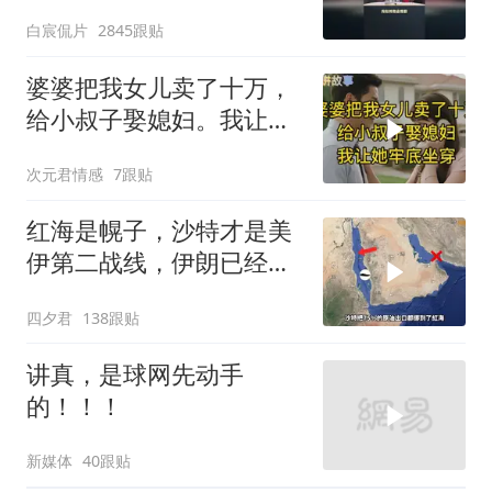
案！
白宸侃片
2845跟贴
婆婆把我女儿卖了十万，
给小叔子娶媳妇。我让她
牢底坐穿！
次元君情感
7跟贴
红海是幌子，沙特才是美
伊第二战线，伊朗已经输
了？
四夕君
138跟贴
讲真，是球网先动手
的！！！
新媒体
40跟贴