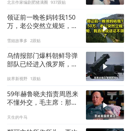
北京作家编剧肥猪满圈
937跟贴
领证前一晚爸妈转我150
万，老公突然立规矩，我
直接说这证不领了！
雪姐故事多
2跟贴
乌情报部门爆料朝鲜导弹
部队已经进入俄罗斯，乌
军40天任务失败
娱界新视野
1跟贴
59年赫鲁晓夫指责周恩来
不懂外交，毛主席：那我
也送你一顶帽子
天生的牛马