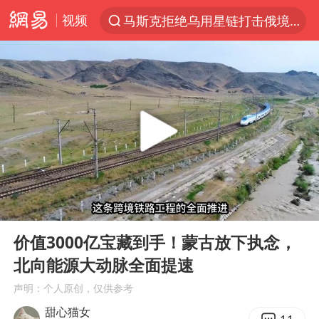
视频
马斯克拒绝乌用星链打击俄境内目标
解锁各地夏日限定体验
金饰克价一夜涨回1300元
河南重大刑事案嫌疑人落网
峰哥 汪海林
西湖突现狂风暴雨 游客瞬间被浇透
富婆带资进组给自己硬加60多场吻戏
00:00
05:49
视频丨中国东方电气集团原党组副书记、董事宋致远被查
Play
Ent
full
梁家辉：到内地拍戏不是北上是回归
价值3000亿宝藏到手！蒙古放下执念，
北向能源大动脉全面提速
白海豚将正面袭击贯穿浙江
声明：个人原创，仅供参考
酒店回应车内过夜被收150元
甜心猫女