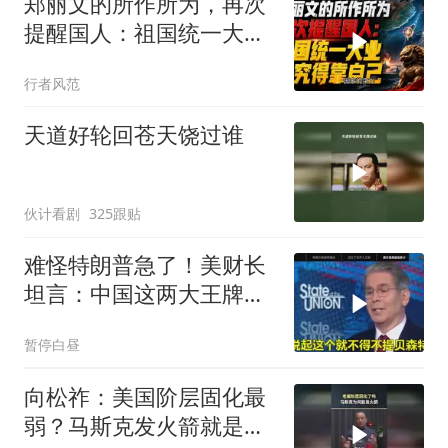
郑丽文的所作所为，再次
提醒国人：祖国统一大
业，终究得靠自己！
行者风范
天道好轮回苍天饶过谁
伙计看剧
325跟贴
难怪特朗普急了！美财长
坦言：中国这两大王牌，
彻底锁死美国咽喉
暂停白昼
向松祚：美国阶层固化最
弱？马斯克发火箭就是答