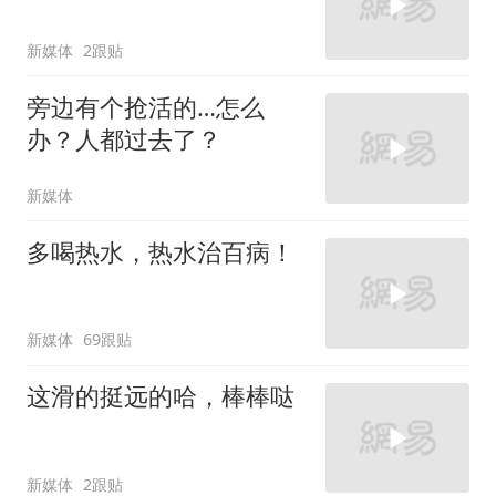
新媒体
2跟贴
旁边有个抢活的…怎么
办？人都过去了？
新媒体
多喝热水，热水治百病！
新媒体
69跟贴
这滑的挺远的哈，棒棒哒
新媒体
2跟贴