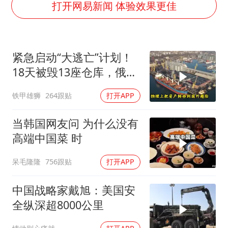
茅台部分直营店飞天茅台提价
打开网易新闻 体验效果更佳
夏日经济乘“热”而上 消费市场向“新”而行
白海豚将正面袭击贯穿浙江
紧急启动“大逃亡”计划！
酒店回应车内过夜被收150元
18天被毁13座仓库，俄电
黄金牛市回来了吗
商巨头被逼无奈，出此下
铁甲雄狮
264跟贴
打开APP
酒店花洒现排泄物住客索赔遭拒
策
杭州全市有序停课
当韩国网友问 为什么没有
乐享全民健身 共筑健康中国
高端中国菜 时
呆毛隆隆
756跟贴
打开APP
中国战略家戴旭：美国安
全纵深超8000公里