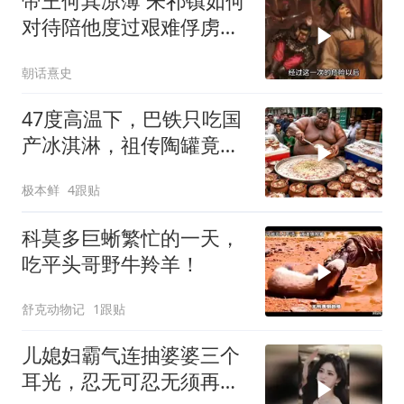
帝王何其凉薄 朱祁镇如何
对待陪他度过艰难俘虏生
涯的袁彬
朝话熹史
47度高温下，巴铁只吃国
产冰淇淋，祖传陶罐竟还
能自动降温
极本鲜
4跟贴
科莫多巨蜥繁忙的一天，
吃平头哥野牛羚羊！
舒克动物记
1跟贴
儿媳妇霸气连抽婆婆三个
耳光，忍无可忍无须再