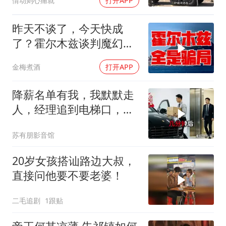
情动则心痛就
打开APP
昨天不谈了，今天快成
了？霍尔木兹谈判魔幻反
转，全是骗局？
金梅煮酒
打开APP
降薪名单有我，我默默走
人，经理追到电梯口，见
我坐上保时捷愣住
苏有朋影音馆
20岁女孩搭讪路边大叔，
直接问他要不要老婆！
二毛追剧
1跟贴