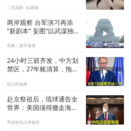
忍，太解气了！
二毛追剧
62跟贴
两岸观察 台军演习再添
“新剧本” 妄图“以武谋独”
注定
邻家二蛋不靠谱
24小时三箭齐发，中方划
禁区，27年账清算，拖船
问题公开
赶山的姑娘
赴京祭祖后，琉球通告全
世界：美国须得撤走海马
斯，日本陷入被动
早起的鸟儿有饭吃