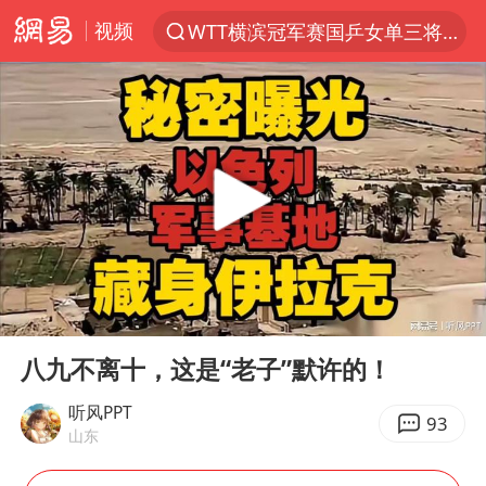
视频
WTT横滨冠军赛国乒女单三将晋级四强
光影经济撬动暑期消费新蓝海
马克·艾伦退出斯诺克中国公开赛
新疆优化调整景区内自驾服务费
上四休三，但降薪1000元，你接受吗？
泰国初中生饮弹自尽前开了26枪
情侣在平潭拍日出时坠崖致一死一伤
00:00
08:28
全民健身事业高质量发展
Play
Ent
full
台当局重金为“台独”织“皇帝新衣”
八九不离十，这是“老子”默许的！
几元成本的AI广告导致千万市值蒸发
听风PPT
93
山东
老挝国会主席赛宋蓬逝世