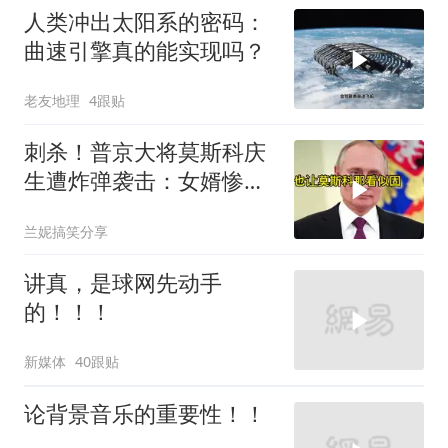
人类冲出太阳系的密码：
曲速引擎真的能实现吗？
老友地理
4跟贴
刺杀！普京大将莫斯科庆
生遭炸弹袭击：女婿惨
死，女儿重伤
兰妮搞笑分享
讲真，是球网先动手
的！！！
新媒体
40跟贴
论背景音乐的重要性！！