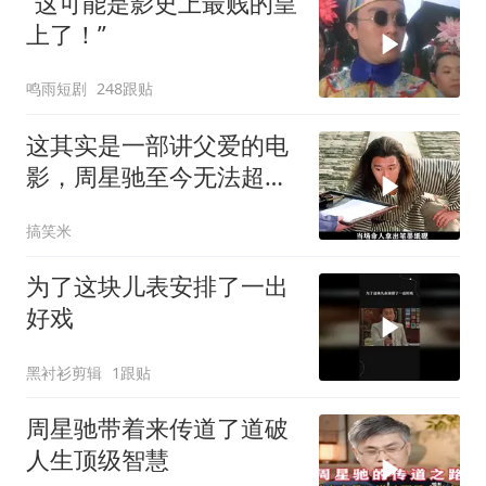
“这可能是影史上最贱的皇
上了！”
鸣雨短剧
248跟贴
这其实是一部讲父爱的电
影，周星驰至今无法超越
的喜剧经典
搞笑米
为了这块儿表安排了一出
好戏
黑衬衫剪辑
1跟贴
周星驰带着来传道了道破
人生顶级智慧