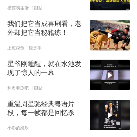
榴莲唠生活
1跟贴
我们把它当成喜剧看，老
外却把它当秘籍练！
上班摸鱼一级选手
星爷刚睡醒，就在水池发
现了惊人的一幕
利奥看剧吧
1跟贴
重温周星驰经典粤语片
段，每一帧都是回忆杀
小影的娱乐