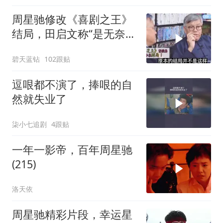
周星驰修改《喜剧之王》
结局，田启文称“是无奈之
举”！
碧天蓝钻
102跟贴
逗哏都不演了，捧哏的自
然就失业了
柒小七追剧
4跟贴
一年一影帝，百年周星驰
(215)
洛天依
周星驰精彩片段，幸运星