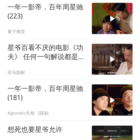
一年一影帝，百年周星驰
(223)
量子痛觉
星爷百看不厌的电影《功
夫》 任何一句解说都是对
电影的亵渎
司马能耐
一年一影帝，百年周星驰
(181)
Agnostic失格
2跟贴
想死也要星爷允许