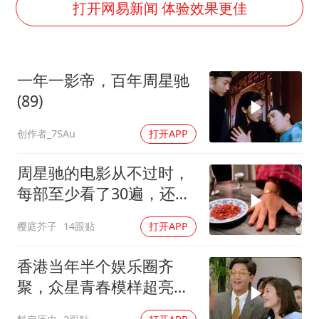
打开网易新闻 体验效果更佳
女子开一天一夜空调后二氧化碳中毒
台风白海豚最新路径研判来了
船舶避风项目停工 多地全力防台风
一年一影帝，百年周星驰
(89)
我国编制完成新版全月地质图
男子结婚8年发现3个女儿均非亲生
创作者_7SAu
打开APP
消费新图景｜多举措提升消费体验 释放夏日经济活力
周星驰的电影从不过时，
奋进开新局 实干挑大梁
每部至少看了30遍，还是
很喜欢看
樱庭芥子
14跟贴
打开APP
香港当年半个娱乐圈齐
聚，众星青春模样超亮
眼，星爷现身瞬间惊艳