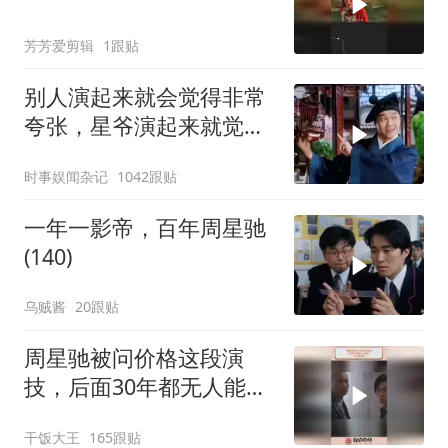
芳芳爱剪辑
1跟贴
别人演起来就会觉得非常
夸张，星爷演起来就觉得
特别自然
时事娱闻杂记
1042跟贴
一年一影帝，百年周星驰
(140)
乌贼酱
20跟贴
周星驰被问价格这段演
技，后面30年都无人能
及，天才型演员
干饭大王
165跟贴