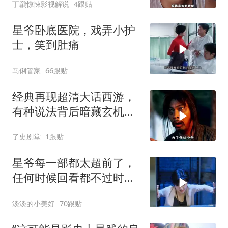
丁鸊惊悚影视解说
4跟贴
星爷卧底医院，戏弄小护
士，笑到肚痛
马俐管家
66跟贴
经典再现超清大话西游，
有种说法背后暗藏玄机，
月光宝盒故事深度解读
了史剧堂
1跟贴
星爷每一部都太超前了，
任何时候回看都不过时，
后劲十足
淡淡的小美好
70跟贴