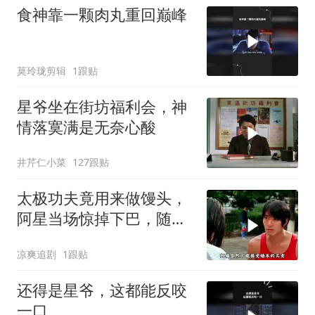
食神靠一颗肉丸重回巅峰
莫玲珑剪辑
1跟贴
星爷坐在街坊福利会，神
情落寞满是无奈心酸
井芹仁小菜
127跟贴
太极功夫竟用来做馒头，
阿星当场惊掉下巴，随后
高歌一曲
凉爽追剧
1跟贴
还得是星爷，这都能反咬
一口