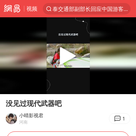
泰交通部副部长回应中国游客遭歧视
视频
夜幕落下 运动上场
1岁宝宝碰坏纸巾盒 宝妈被索赔924元
台风白海豚环流面积近似13个浙江
Meta被判支付5.67亿美元
台风白海豚逼近 暴雨大暴雨来袭
OpenAI为免费用户升级GPT-5.6 Luna
47岁妈妈突然产女 26岁女儿：很震惊
00:00
00:19
Play
Ent
中国稀土盘中涨停
full
没见过现代武器吧
日本广岛民众举行游行反对政府行径
小晴影视君
1
21楼高空抛物嫌疑人被拘留
河南
实探山东最热的“中国蔬菜之乡”