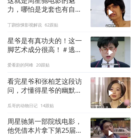
这就是周星驰电影的魅
力，哪怕是龙套也有自己
的高光时刻！
丁鸊惊悚影视解说
62跟贴
星爷是有真功夫的！这一
脚艺术成分很高！＃逃学
威龙
爱看剧的阿峰
20跟贴
看完星爷和张柏芝这段访
问，才懂得星爷的幽默真
是无处不在
瓜哥的动物日记
14跟贴
周星驰第一部院线电影，
他凭借本片拿下第25届金