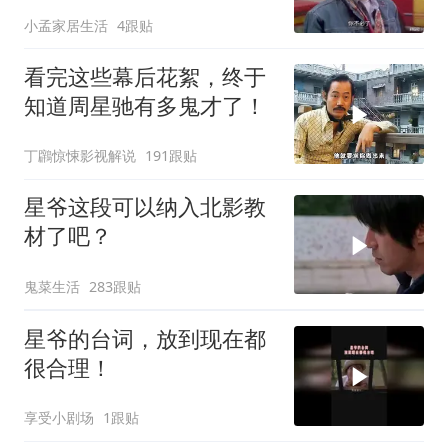
马奖最佳男配角
小孟家居生活
4跟贴
看完这些幕后花絮，终于
知道周星驰有多鬼才了！
丁鸊惊悚影视解说
191跟贴
星爷这段可以纳入北影教
材了吧？
鬼菜生活
283跟贴
星爷的台词，放到现在都
很合理！
享受小剧场
1跟贴