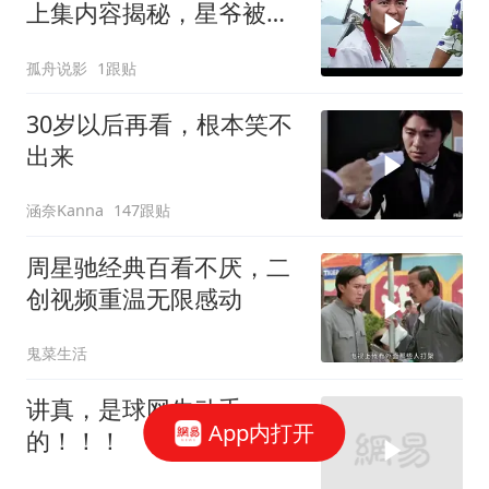
上集内容揭秘，星爷被黑
老大扔进大海
孤舟说影
1跟贴
30岁以后再看，根本笑不
出来
涵奈Kanna
147跟贴
周星驰经典百看不厌，二
创视频重温无限感动
鬼菜生活
讲真，是球网先动手
App内打开
的！！！