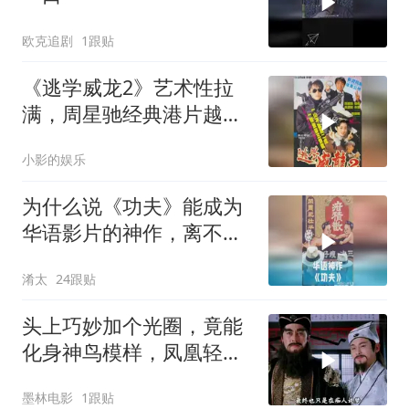
欧克追剧
1跟贴
《逃学威龙2》艺术性拉
满，周星驰经典港片越品
越有味
小影的娱乐
为什么说《功夫》能成为
华语影片的神作，离不开
周星驰的坚守？
淆太
24跟贴
头上巧妙加个光圈，竟能
化身神鸟模样，凤凰轻松
打造而成
墨林电影
1跟贴