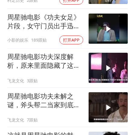
料定历史
2跟贴
打开APP
周星驰电影《功夫女足》
片段，女守门员出手迅
猛，一次比一次搞笑
小影的娱乐
189跟贴
打开APP
周星驰电影功夫深度解
析，原来里面隐藏了这么
多细节？
飞龙文化
3跟贴
周星驰电影功夫未解之
谜，斧头帮二当家到底是
被谁干飞的？
飞龙文化
7跟贴