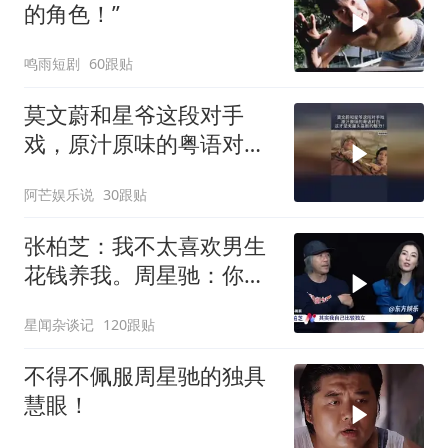
的角色！”
鸣雨短剧
60跟贴
莫文蔚和星爷这段对手
戏，原汁原味的粤语对
白，这才是无厘头喜剧的
阿芒娱乐说
30跟贴
魅力！
张柏芝：我不太喜欢男生
花钱养我。周星驰：你不
早说
星闻杂谈记
120跟贴
不得不佩服周星驰的独具
慧眼！