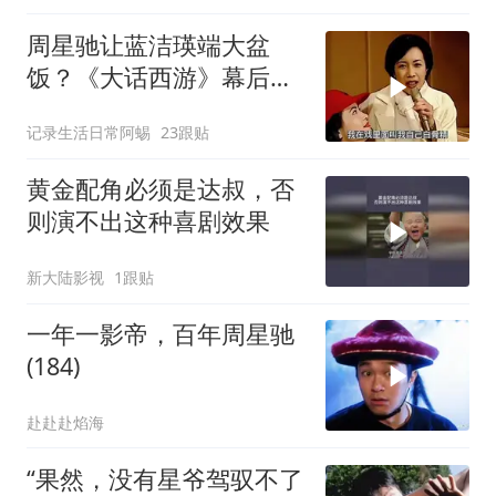
周星驰让蓝洁瑛端大盆
饭？《大话西游》幕后故
事揭秘
记录生活日常阿蜴
23跟贴
黄金配角必须是达叔，否
则演不出这种喜剧效果
新大陆影视
1跟贴
一年一影帝，百年周星驰
(184)
赴赴赴焰海
“果然，没有星爷驾驭不了