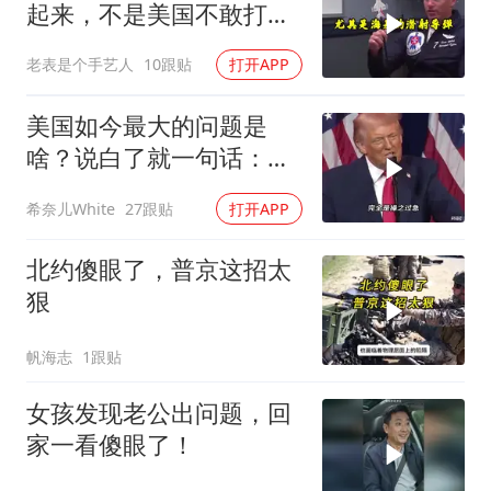
起来，不是美国不敢打或
者没那个能力
老表是个手艺人
10跟贴
打开APP
美国如今最大的问题是
啥？说白了就一句话：战
略连贯性太差！
希奈儿White
27跟贴
打开APP
北约傻眼了，普京这招太
狠
帆海志
1跟贴
女孩发现老公出问题，回
家一看傻眼了！