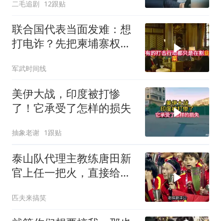
二毛追剧
12跟贴
联合国代表当面发难：想
打电诈？先把柬埔寨权贵
的底裤扒了！
军武时间线
美伊大战，印度被打惨
了！它承受了怎样的损失
抽象老谢
1跟贴
泰山队代理主教练唐田新
官上任一把火，直接给所
有球员立下规矩
匹夫来搞笑