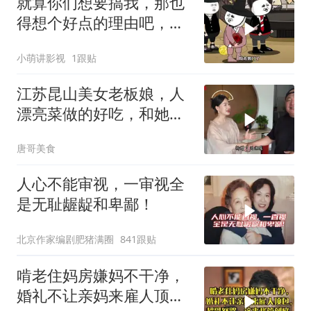
就算你们想要搞我，那也
得想个好点的理由吧，这
这...他不成立啊
小萌讲影视
1跟贴
江苏昆山美女老板娘，人
漂亮菜做的好吃，和她小
喝点
唐哥美食
人心不能审视，一审视全
是无耻龌龊和卑鄙！
北京作家编剧肥猪满圈
841跟贴
啃老住妈房嫌妈不干净，
婚礼不让亲妈来雇人顶