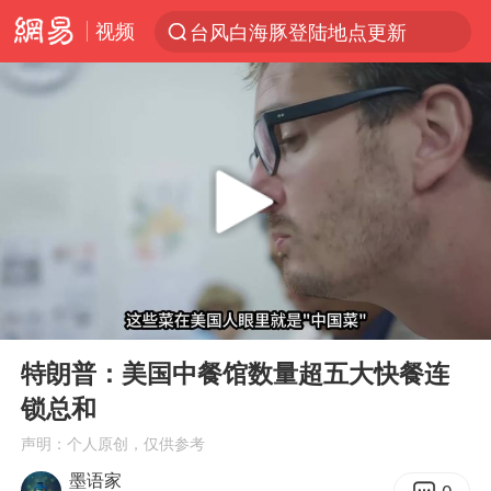
视频
台风白海豚登陆地点更新
以“新”破局 首发经济点亮城市消费活力
台风白海豚进入48小时警戒线
佛得角门将亮相智利俱乐部主场
中方回应是否在太平洋海底开采稀土
看守所辅警收受10万获刑1年
宇树科技发行价格150.80元/股
00:00
05:37
宇树科技王兴兴身家有望超200亿元
Play
Ent
full
五粮液渠道价一箱上涨近百元
特朗普：美国中餐馆数量超五大快餐连
锁总和
CIA被曝已秘密设立古巴工作组
声明：个人原创，仅供参考
U17国足1分钟轰2球
墨语家