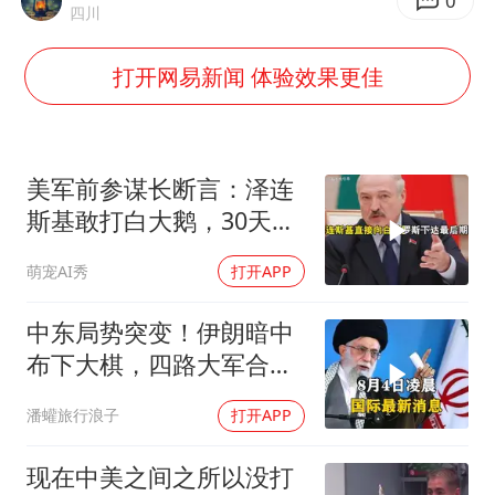
泰国一女公务员妆容引争议 本人回应
0
四川
法国将禁止“未经同意的电话营销”
打开网易新闻 体验效果更佳
24小时不关空调 电费会更低吗
中国养老床位“三连降”
多地要求领导干部带头休假
美军前参谋长断言：泽连
吉林一“温度计大楼”读数爆表
斯基敢打白大鹅，30天内
大乌必投降
东方甄选被判赔偿江小白30万元
萌宠AI秀
打开APP
奋进开新局 实干挑大梁
中东局势突变！伊朗暗中
布下大棋，四路大军合
围，特朗普面临死局
潘蠸旅行浪子
打开APP
现在中美之间之所以没打