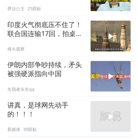
包，超哥怒骂
胖达公主
25跟贴
印度火气彻底压不住了！
联合国连输17回，拍桌子
把五常全数落一遍
烽火观察
伊朗内部争吵持续，矛头
被强硬派指向中国
失我者永失qq
讲真，是球网先动手
的！！！
新媒体
39跟贴