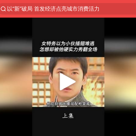
以“新”破局 首发经济点亮城市消费活力
佛得角门将亮相智利俱乐部主场
中方回应是否在太平洋海底开采稀土
宇树科技发行价格150.80元/股
看守所辅警收受10万获刑1年
宇树科技王兴兴身家有望超200亿元
五粮液渠道价一箱上涨近百元
CIA被曝已秘密设立古巴工作组
U17国足1分钟轰2球
泰国一女公务员妆容引争议 本人回应
法国下周开始禁止未经同意的电话营销