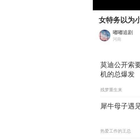
00:00
Play
女特务以为
嘟嘟追剧
河南
莫迪公开索
机的总爆发
残梦重生来
犀牛母子遇
热爱工作的王总