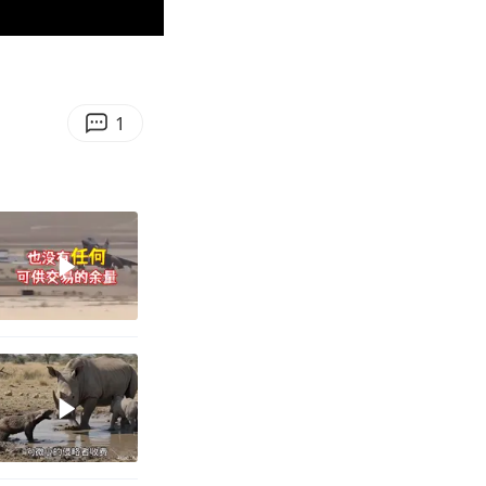
00:36
Enter
fullscreen
1