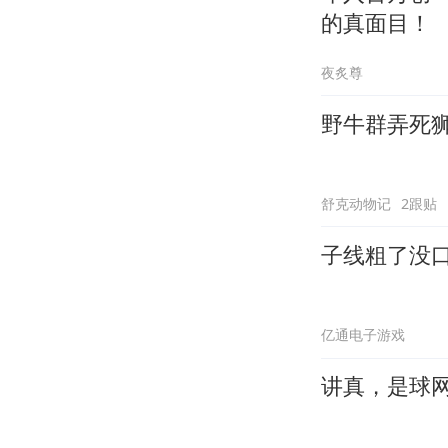
的真面目！
夜炙尊
野牛群弄死
舒克动物记
2跟贴
子线粗了没
亿通电子游戏
讲真，是球