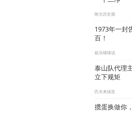
附允历史观
1973年一
百！
娱乐喵喵说
泰山队代理
立下规矩
匹夫来搞笑
掼蛋换做你