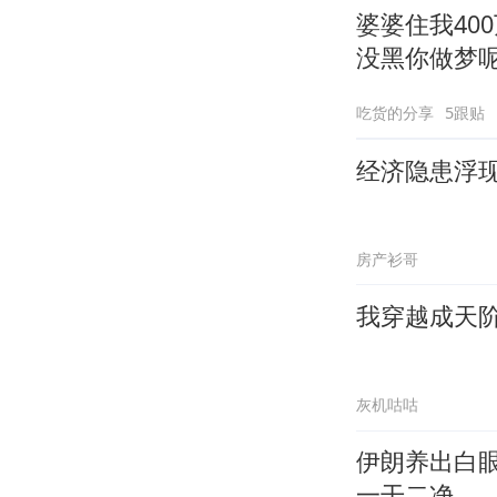
婆婆住我40
没黑你做梦
吃货的分享
5跟贴
经济隐患浮
房产衫哥
我穿越成天
灰机咕咕
伊朗养出白
一干二净