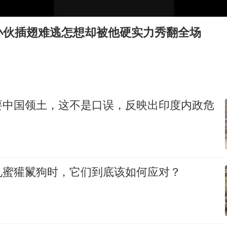
村民谈“梅姨”：叫的其实是“媒姨”
“深圳地面沉降致车辆损坏”不实
小伙插翅难逃怎想却被他硬实力秀翻全场
外交部发言人就广岛核爆81周年等答记者问
感觉全东北都在等7号
多地要求领导干部带头休假
80后女柜员逆袭成4200亿银行副行长
要中国领土，这不是口误，反映出印度内政危
奋进开新局 实干挑大梁
见蜜獾鬣狗时，它们到底该如何应对？