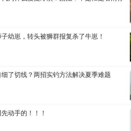
狮子幼崽，转头被狮群报复杀了牛崽！
口细了切线？两招实钓方法解决夏季难题
网先动手的！！！