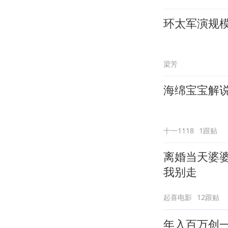
环太军演规
梁芳
海绵宝宝解说
十一1118
1跟贴
离婚当天婆
我别走
起喜电影
12跟贴
年入百万创