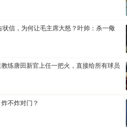
封告状信，为何让毛主席大怒？叶帅：杀一儆
主教练唐田新官上任一把火，直接给所有球员
，炸不炸对门？