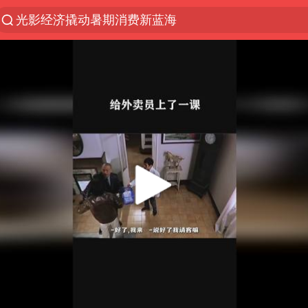
新疆优化调整景区内自驾服务费
微信又有新功能，你可以“撤回”你的撤回了！
梁家辉：到内地拍戏不是北上是回归
“新疆的交警怎么个个像我妈”
情侣平潭拍日出坠崖1死1伤
西湖突现狂风暴雨 游客瞬间被浇透
香港正式允许“拒绝抢救”
白海豚将正面袭击贯穿浙江
《欢迎来龙餐馆》口碑
郑丽文：台湾从来没有“独立”过
几元成本的AI广告导致千万市值蒸发