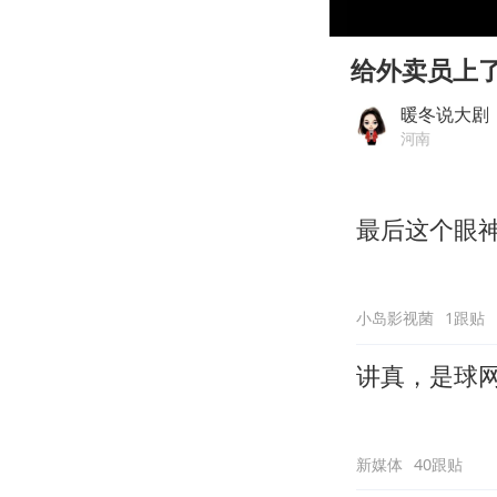
00:00
Play
给外卖员上
暖冬说大剧
河南
最后这个眼
小岛影视菌
1跟贴
讲真，是球
新媒体
40跟贴