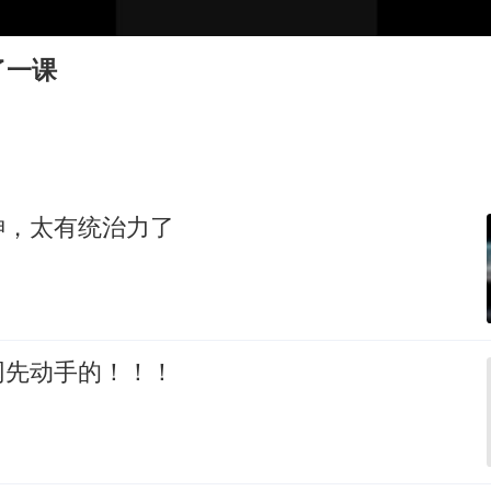
酒店回应车内过夜被收150元
商场现钱学森巨幅海报 负责人回应
了一课
杭州全市有序停课
“不怕六爷挂得多 就怕六爷挂一颗”
全民健身事业高质量发展
乐享全民健身 共筑健康中国
神，太有统治力了
网先动手的！！！