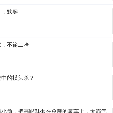
，，默契
家，不输二哈
说中的摸头杀？
追小偷，把高跟鞋砸在总裁的豪车上，太霸气