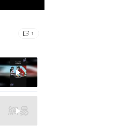
00:42
Enter
fullscreen
1