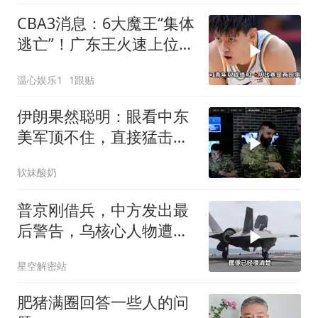
CBA3消息：6大魔王“集体
逃亡”！广东王火速上位，
王牌锋线回归
温心娱乐1
1跟贴
伊朗果然聪明：眼看中东
美军顶不住，直接猛击要
害，特朗普怂了
软妹酸奶
普京刚借兵，中方发出最
后警告，乌核心人物遭斩
首
星空解密站
肥猪满圈回答一些人的问