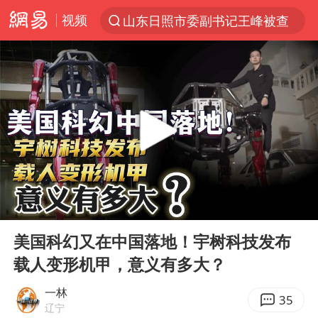
视频
山东日照市委副书记王峰被查
探寻“技能+”促就业创业新路
24小时不关空调 电费反而更低？
店主遭女子“鬼手”换钞
美国退回1000亿美元关税
38岁山东财大教授刘海明逝世
维持强台风级！白海豚直奔华东沿海
00:00
04:14
河南试行周五下午弹性离岗
Play
Ent
full
顾客结账把钱扔地上 服务员霸气扔回
美国科幻又在中国落地！宇树科技发布
载人变形机甲，意义有多大？
日本籍女网红在韩直播时自杀身亡
“天津之眼”摩天轮附近2人落水
一林
35
辽宁