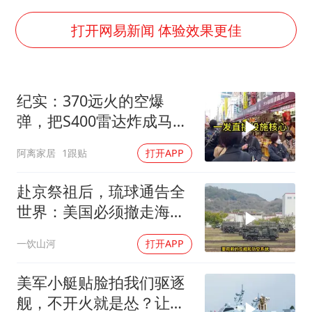
银行午休1.5小时 留个窗口行不行
41岁女子为鼓励女儿考上985研究生
打开网易新闻 体验效果更佳
如何把百年大党建设得更加坚强有力
香港殿堂级填词人黎彼得因病离世 终年76岁
纪实：370远火的空爆
南太行山失联女孩最后信号不在山林
弹，把S400雷达炸成马蜂
李亚鹏向地铁吐血女孩捐99999元
窝，靶标惨状让台军急眼
阿离家居
1跟贴
打开APP
了
余承东口误将24999元电脑报成2499
总书记关心百姓身边这些民生大事
赴京祭祖后，琉球通告全
世界：美国必须撤走海马
斯，日本陷入被动
一饮山河
打开APP
美军小艇贴脸拍我们驱逐
舰，不开火就是怂？让印