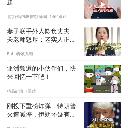
题
北京作家编剧肥猪满圈
1464跟贴
妻子联手外人欺负丈夫，
关老师怒斥：老实人正义
绝不缺席！
Boba奔波儿灞
亚洲频道的小伙伴们，快
来回忆一下吧！
精品街拍
1跟贴
刚投下重磅炸弹，特朗普
火速喊停，伊朗怀疑有
诈，美国发撤侨警告