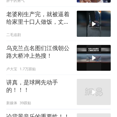
胖子的勇气
老婆刚生产完，就被逼着
给家里十口人做饭，丈夫
傻眼了！
二毛追剧
乌克兰点名图们江俄朝公
路大桥冲上热搜！
卢大宝
1.7万跟贴
讲真，是球网先动手
的！！！
新媒体
39跟贴
论背景音乐的重要性！！