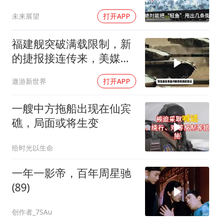
度来教你怎么丢人
未来展望
打开APP
福建舰突破满载限制，新
的捷报接连传来，美媒已
经看得目不暇接
遨游新世界
打开APP
一艘中方拖船出现在仙宾
礁，局面或将生变
给时光以生命
一年一影帝，百年周星驰
(89)
创作者_7SAu