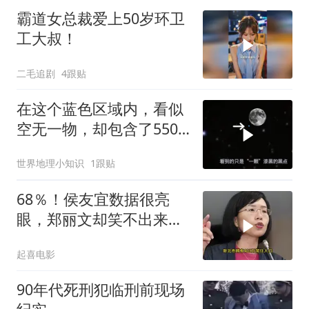
霸道女总裁爱上50岁环卫
工大叔！
二毛追剧
4跟贴
在这个蓝色区域内，看似
空无一物，却包含了5500
个星系！
世界地理小知识
1跟贴
68％！侯友宜数据很亮
眼，郑丽文却笑不出来
了，卢秀燕高下立判
起喜电影
90年代死刑犯临刑前现场