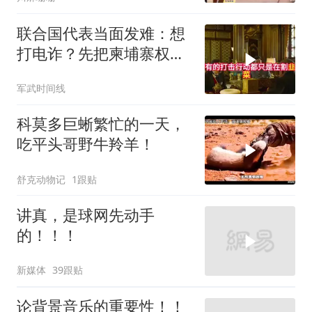
联合国代表当面发难：想
打电诈？先把柬埔寨权贵
的底裤扒了！
军武时间线
科莫多巨蜥繁忙的一天，
吃平头哥野牛羚羊！
舒克动物记
1跟贴
讲真，是球网先动手
的！！！
新媒体
39跟贴
论背景音乐的重要性！！