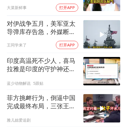
怒怼太解气
大菜新鲜事
打开APP
对伊战争五月，美军亚太
导弹库存告急，外媒断
言：中国是最后赢家
王同学来了
打开APP
印度高温死不少人，喜马
拉雅是印度的守护神还是
救星
蓝少动物解说
5跟贴
菲方挑衅行为，倒逼中国
完成最终布局，三张王牌
现身黄岩岛
雅儿姐爱追剧