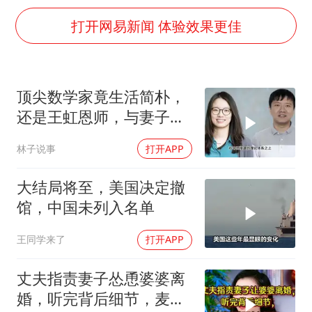
我国编制完成新版全月地质图
打开网易新闻 体验效果更佳
深圳地面沉降致车辆损坏系谣言
外交部发言人就广岛核爆81周年等答记者问
中国“五箭齐发”反制美国
顶尖数学家竟生活简朴，
首次证实！“胶球”存在
还是王虹恩师，与妻子合
感觉全东北都在等7号
照慈眉善目
林子说事
打开APP
泰国一女公务员妆容引争议 本人回应
大结局将至，美国决定撤
奋进开新局 实干挑大梁
馆，中国未列入名单
王同学来了
打开APP
丈夫指责妻子怂恿婆婆离
婚，听完背后细节，麦姐