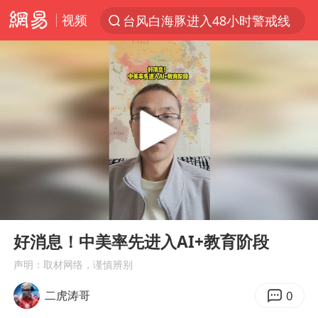
视频
台风白海豚进入48小时警戒线
以“新”破局 首发经济点亮城市消费活力
佛得角门将亮相智利俱乐部主场
中方回应是否在太平洋海底开采稀土
台风白海豚影响中国已成定局
看守所辅警收受10万获刑1年
U17国足1分钟轰2球
00:00
00:40
宇树科技发行价格150.80元/股
Play
Ent
full
今年已有4位周星驰电影配角去世
好消息！中美率先进入AI+教育阶段
五粮液渠道价一箱上涨近百元
声明：取材网络，谨慎辨别
法国将禁止“未经同意的电话营销”
0
二虎涛哥