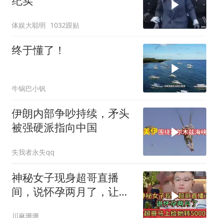
纪实
体娱大聪明
1032跟贴
终于懂了！
牛锅巴小钒
伊朗内部争吵持续，矛头
被强硬派指向中国
失我者永失qq
神秘女子现身超哥直播
间，说怀孕两月了，让超
哥马上给她转5000元
川麻珊珊