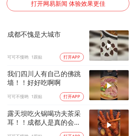
U17国足点球大战淘汰河床晋级决赛
打开网易新闻 体验效果更佳
东航：国内客票提前14天免费退改
日本试射“战斧”导弹，国防部回应
成都不愧是大城市
中国女篮70-67险胜尼日利亚女篮
名创优品回应女子吐槽内裤质量差
可可不慢哟
1跟贴
打开APP
夯实基础开新局
我们四川人有自己的佛跳
墙！！好好吃啊啊
可可不慢哟
1跟贴
打开APP
露天坝吃火锅喝功夫茶采
耳！！成都人是真的会享
受啊