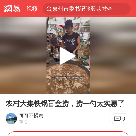
视频
泉州市委书记张毅恭被查
台风白海豚已进入24小时警戒线
胜宏科技：股票交易异常波动
“秋天的第一杯奶茶”6岁了
四川宜宾市高县4.9级地震致1人死亡
上海：台风白海豚或将带来龙卷风
中巨芯：上半年归母净利润1405.77万元
00:00
05:35
国乒男单横滨冠军赛全军覆没
Play
Ent
full
38岁演员求职万岁山NPC成功
农村大集铁锅盲盒捞，捞一勺太实惠了
胡彦斌获《歌手2026》歌王
可可不慢哟
0
重庆
美股存储板块集体大跌