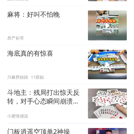
麻将：好叫不怕晚
房产衫哥
海底真的有惊喜
川麻胖妞妞
11跟贴
斗地主：残局打出惊天反
转，对手心态瞬间崩溃，
绝了！
小蜜情感说
门板逍遥空顶单2神操