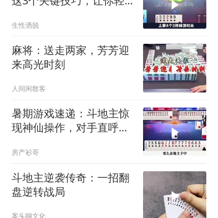
这3个关键技巧，让你轻
松赢牌
生性洒脱
麻将：送走两家，芳芳迎
来高光时刻
人间闲散客
暑期游戏速递：斗地主惊
现神仙操作，对手直呼看
不懂
房产衫哥
斗地主逆袭传奇：一招翻
盘逆转战局
案头聊文化