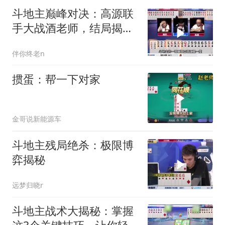
斗地主巅峰对决：高源联
手大战酒老师，结局揭
秘！
伴你终老n
掼蛋：帮一下对家
金哥说新能源车
斗地主残局绝杀：极限博
弈揭秘
远梦归晓r
斗地主战术大揭秘：掌握