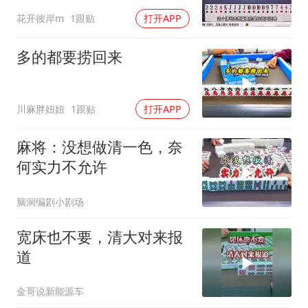
英雄
花开彼岸m
1跟贴
打开APP
多的都要捞回来
川麻胖妞妞
1跟贴
打开APP
麻将：没想做清一色，奈
何实力不允许
脑洞编剧小剧场
宽床也不要，清大对来报
道
金哥说新能源车