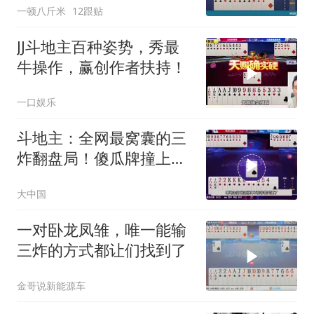
一顿八斤米
12跟贴
JJ斗地主百种姿势，秀最
牛操作，赢创作者扶持！
一口娱乐
斗地主：全网最窝囊的三
炸翻盘局！傻瓜牌撞上大
昏官！解说笑哭
大中国
一对卧龙凤雏，唯一能输
三炸的方式都让们找到了
金哥说新能源车