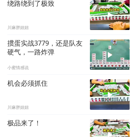
绕路绕到了极致
川麻胖妞妞
掼蛋实战3779，还是队友
硬气，一路炸弹
小蜜情感说
机会必须抓住
川麻胖妞妞
极品来了！