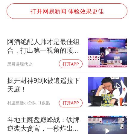
国防部：坚决反制任何闹海挑衅图谋
打开网易新闻 体验效果更佳
宇树科技中一签需缴款7.54万元
广东雷州通报特教老师招聘违规事件
两名乘客在飞机上因调节座椅起冲突
阿酒绝配人帅才是最佳组
AI会终结印度“外包神话”吗
合，打出第一视角的顶级
夯实基础开新局
高手必须赢了炸弹
黑哥讲现代史
打开APP
掘开封神9到k被逍遥拉下
天庭！
村里整活小分队
1跟贴
打开APP
斗地主翻盘巅峰战：铁牌
逆袭大贪官，一秒炸出真