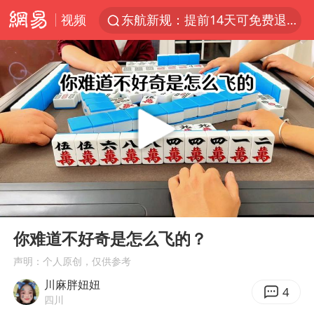
视频
东航新规：提前14天可免费退改签
台风白海豚中心风力增强
日本试射“战斧”导弹，国防部回应
曝韩国足协为外籍裁判员安排色情招待
四川宜宾市高县4.9级地震致1人死亡
向鹏0-3不敌张本智和
百花奖开幕式
00:00
02:07
“新疆阿勒泰八月能滑雪”不实
Play
Ent
full
我国外贸延续良好增长态势
你难道不好奇是怎么飞的？
刘国正说向鹏打得很窝囊
声明：个人原创，仅供参考
川麻胖妞妞
陈幸同晋级WTT横滨冠军赛8强
4
四川