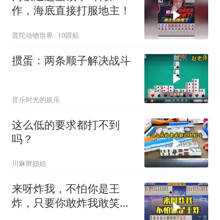
作，海底直接打服地主！
普陀动物世界
10跟贴
掼蛋：两条顺子解决战斗
音乐时光的娱乐
这么低的要求都打不到
吗？
川麻胖妞妞
来呀炸我，不怕你是王
炸，只要你敢炸我敢笑给
你听