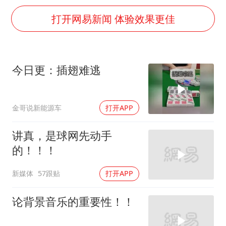
世界第1特鲁姆普斯诺克中国赛一轮游
打开网易新闻 体验效果更佳
新疆一婚礼线上邀请引热议
《龙餐馆》 冲奖
国足U17与阿森纳决赛取消 并列冠军
今日更：插翅难逃
上门女婿出轨女邻居多年被判重婚罪
构建更高水平的全民健身公共服务体系
金哥说新能源车
打开APP
韩军前线部队连曝丑闻
讲真，是球网先动手
奋力开创中国式现代化建设新局面
的！！！
新媒体
57跟贴
打开APP
论背景音乐的重要性！！