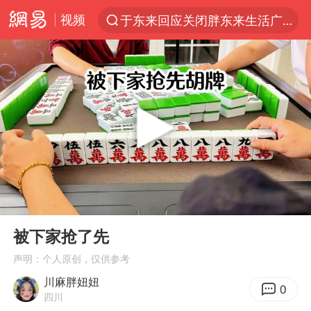
视频
于东来回应关闭胖东来生活广场店
上半年我国经营主体结构持续优化
白海豚登陆强度略强于巴威
《披荆斩棘2026》阵容官宣
杭州机场已取消航班388架次
浙江省委书记：该停下的坚决停下来
中国籍豪华游艇富商之子在泰国被杀
00:00
03:41
美将每月供乌爱国者拦截导弹
Play
Ent
full
白海豚北上或致京津冀暴雨
被下家抢了先
上海中心千吨“镇楼神器”摆动明显
声明：个人原创，仅供参考
川麻胖妞妞
10余省份将出现强风雨 局地特大暴雨
0
四川