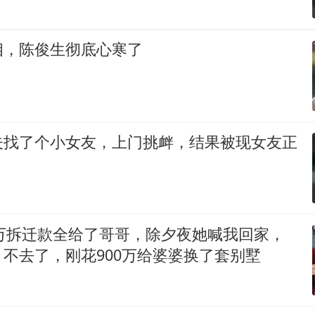
相，陈俊生彻底心寒了
夫找了个小女友，上门挑衅，结果被现女友正
0万拆迁款全给了哥哥，除夕夜她喊我回家，
不去了，刚花900万给婆婆换了套别墅