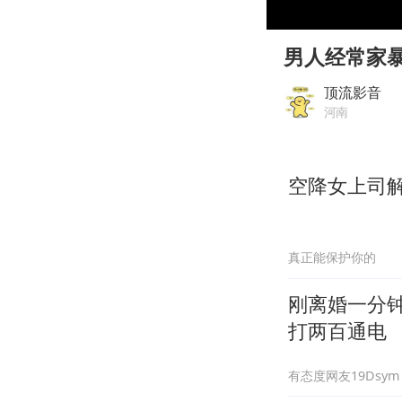
00:00
Play
男人经常家
顶流影音
河南
空降女上司
真正能保护你的
刚离婚一分
打两百通电
有态度网友19Dsym