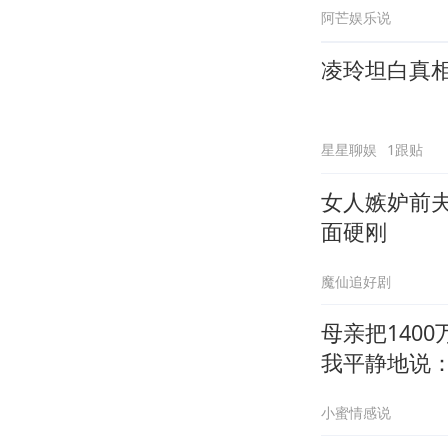
阿芒娱乐说
凌玲坦白真
星星聊娱
1跟贴
女人嫉妒前
面硬刚
魔仙追好剧
母亲把140
我平静地说：
小蜜情感说