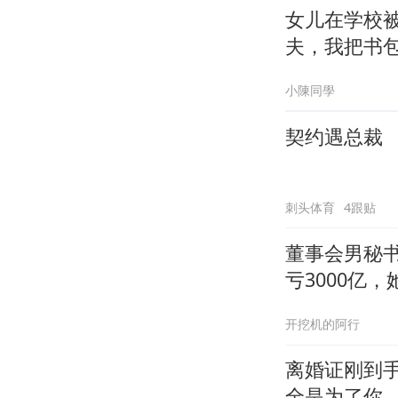
女儿在学校
夫，我把书
小陳同學
契约遇总裁
刺头体育
4跟贴
董事会男秘书
亏3000亿，
开挖机的阿行
离婚证刚到
全是为了你