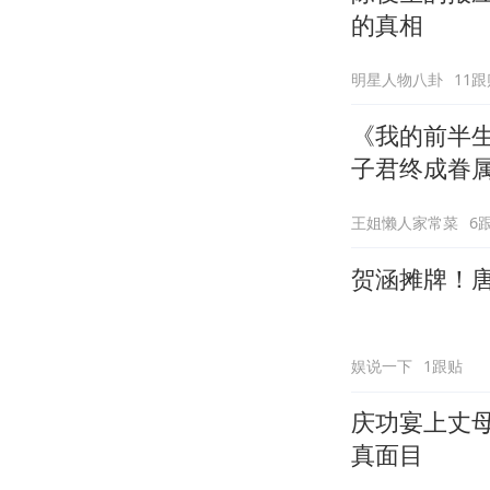
的真相
明星人物八卦
11跟
《我的前半
子君终成眷
王姐懒人家常菜
6
贺涵摊牌！
娱说一下
1跟贴
庆功宴上丈
真面目