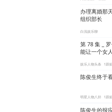
办理离婚那
组织部长
白浅娱乐聊
第 78 集
能让一个女
娱乐人物头条
1跟
陈俊生终于
明星人物八卦
1跟
陈俊生的报