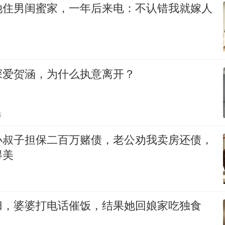
她住男闺蜜家，一年后来电：不认错我就嫁人
深爱贺涵，为什么执意离开？
贴
小叔子担保二百万赌债，老公劝我卖房还债，
得美
归，婆婆打电话催饭，结果她回娘家吃独食