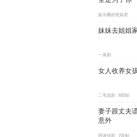
娱乐圈的笔娱君
妹妹去姐姐
一条剧
女人收养女孩
二毛追剧
8跟贴
妻子跟丈夫谎
意外
阿谈侦剧
7跟贴