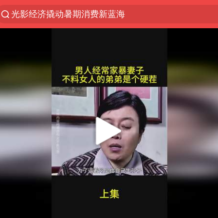
光影经济撬动暑期消费新蓝海
浙江上海等地有大雨或暴雨
《欢迎来龙餐馆》口碑
西湖突现狂风暴雨 游客瞬间被浇透
香港正式允许“拒绝抢救”
情侣在平潭拍日出时坠崖致一死一伤
白海豚将正面袭击贯穿浙江
视频丨中国东方电气集团原党组副书记、董事宋致远
梁家辉：到内地拍戏不是北上是回归
“不怕六爷挂得多 就怕六爷挂一颗”
杭州全市有序停课