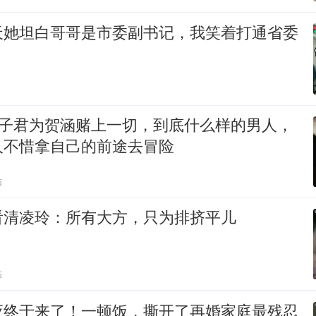
天她坦白哥哥是市委副书记，我笑着打通省委
 _ 罗子君为贺涵赌上一切，到底什么样的男人，
人不惜拿自己的前途去冒险
贴
看清凌玲：所有大方，只为排挤平儿
贴
应终于来了！一顿饭，撕开了再婚家庭最残忍