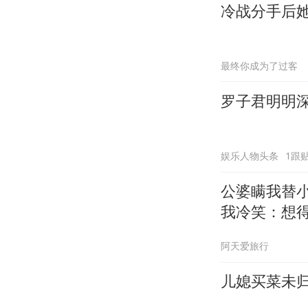
冷战分手后
最终你成为了过客
罗子君明明
娱乐人物头条
1跟
公婆瞒我替
我冷笑：想
阿天爱旅行
儿媳买菜未