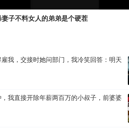
直击东北超：哈尔滨vs通辽
专家：出口是当前资产定价的宏观条件
暴妻子不料女人的弟弟是个硬茬
香港宏福苑火灾或由烟头引起
几元成本的AI广告导致千万市值蒸发
浙江台州《告全体市民书》
酒店回应车内过夜被收150元
解雇我，交接时她问部门，我冷笑回答：明天
乐享全民健身 共筑健康中国
钟，我直接开除年薪两百万的小叔子，前婆婆