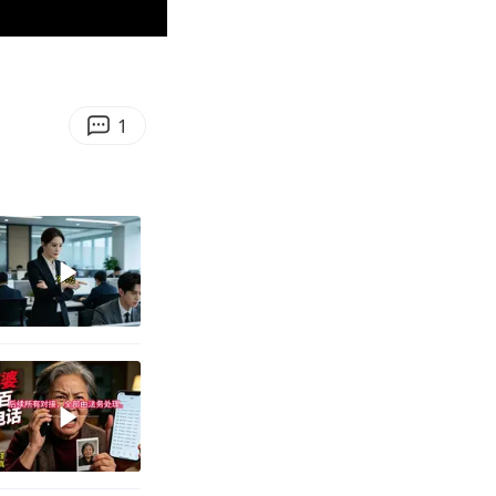
11:11
Enter
fullscreen
1