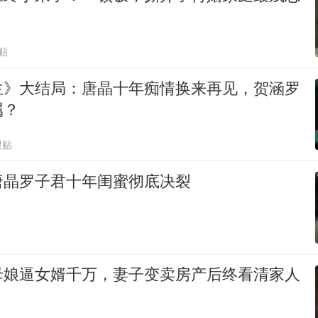
贴
生》大结局：唐晶十年痴情换来再见，贺涵罗
属？
跟贴
唐晶罗子君十年闺蜜彻底决裂
母娘逼女婿千万，妻子变卖房产后终看清家人