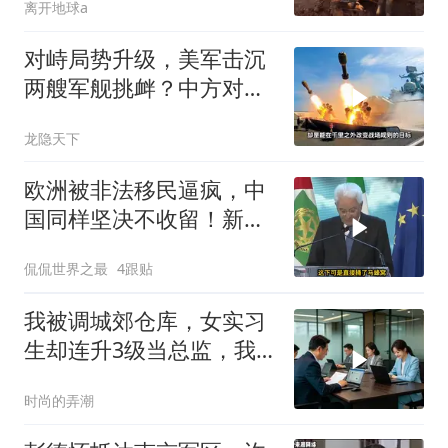
离开地球a
对峙局势升级，美军击沉
两艘军舰挑衅？中方对美
亮出“杀手锏”
龙隐天下
欧洲被非法移民逼疯，中
国同样坚决不收留！新规
落地专治3大乱象
侃侃世界之最
4跟贴
我被调城郊仓库，女实习
生却连升3级当总监，我
辞职第2天老板娘哭
时尚的弄潮