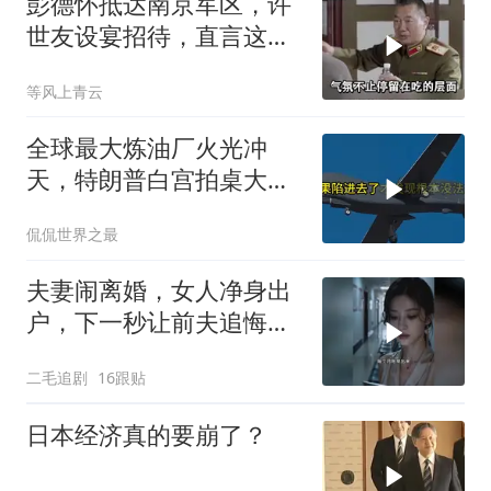
彭德怀抵达南京军区，许
世友设宴招待，直言这是
最高的标准
等风上青云
全球最大炼油厂火光冲
天，特朗普白宫拍桌大
骂，伊朗主动出击把美军
侃侃世界之最
拖进泥潭
夫妻闹离婚，女人净身出
户，下一秒让前夫追悔莫
及！
二毛追剧
16跟贴
日本经济真的要崩了？