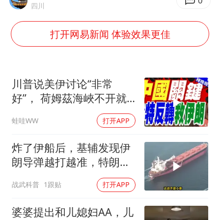
如何把百年大党建设得更加坚强有力
0
四川
一枚俄导弹都没击落 泽连斯基发声
打开网易新闻 体验效果更佳
多专业取消艺考 文化工作者要有文化
“银行午休1.5小时”留个窗口行不行
41岁女子为鼓励女儿考上985研究生
川普说美伊讨论“非常
总书记关心百姓身边这些民生大事
好”， 荷姆茲海峽不开就
出重拳｜帅化民.孙大千.
蛙哇WW
打开APP
谢寒冰｜辣晚报20260805
炸了伊船后，基辅发现伊
朗导弹越打越准，特朗普
要向普京“问罪”
战武科普
1跟贴
打开APP
婆婆提出和儿媳妇AA，儿