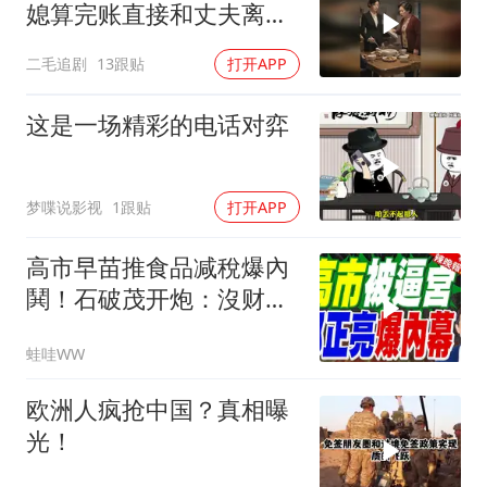
媳算完账直接和丈夫离
婚！
二毛追剧
13跟贴
打开APP
这是一场精彩的电话对弈
梦喋说影视
1跟贴
打开APP
高市早苗推食品减稅爆內
鬨！石破茂开炮：沒财源
极不负责｜郭正亮.帅化
蛙哇WW
民.孙大千｜辣晚报
20260804
欧洲人疯抢中国？真相曝
光！