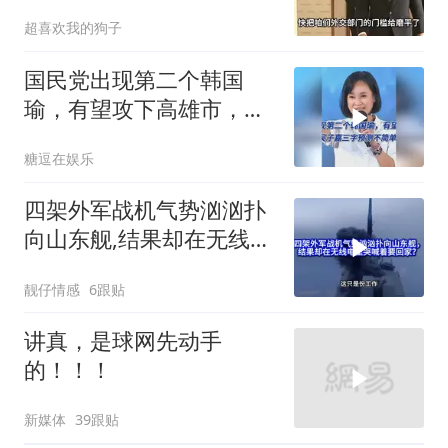
超喜欢我的狗子
国民党出现第二个韩国
瑜，有望攻下高雄市，吴
子嘉三字预测不简单
糖逗在娱乐
四架外军战机气势汹汹扑
向山东舰,结果却在无线电
里哭喊着要回家?
靓仔情感
6跟贴
讲真，是球网先动手
的！！！
新媒体
39跟贴