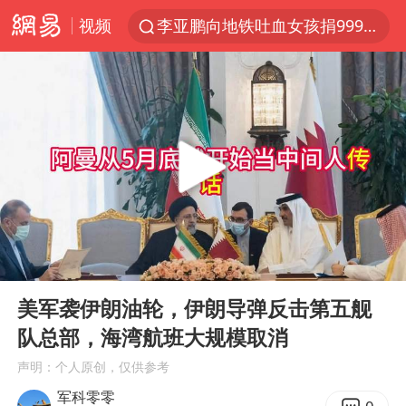
视频
李亚鹏向地铁吐血女孩捐99999元
被泰航拒载中国乘客：免费改签没兑现
台风白海豚可能在浙江登陆
38岁山东财大教授刘海明逝世
因凡蒂诺首次公开道歉
13岁少年白天写作业晚上夜市炒粉
《Monica》填词人黎彼得去世
00:00
05:57
FIFA官方支持因凡蒂诺
Play
Ent
full
陕西柞水遭遇暴雨五千余户群众转移
美军袭伊朗油轮，伊朗导弹反击第五舰
队总部，海湾航班大规模取消
谷歌首席科学家Jeff Dean离职创业
声明：个人原创，仅供参考
人贩子“梅姨”真实姓名曝光
军科零零