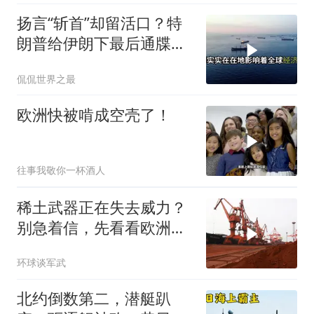
扬言“斩首”却留活口？特
朗普给伊朗下最后通牒，
这盘棋下得真精
侃侃世界之最
欧洲快被啃成空壳了！
往事我敬你一杯酒人
稀土武器正在失去威力？
别急着信，先看看欧洲军
工现在急成啥样了
环球谈军武
北约倒数第二，潜艇趴