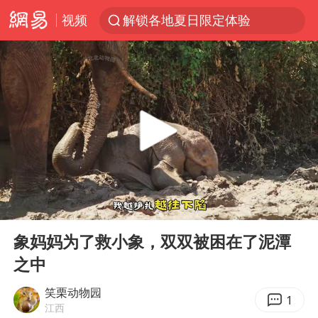
视频
解锁各地夏日限定体验
西湖突现狂风暴雨 游客瞬间被浇透
男童模仿奥特曼从高处跳下致骨折
富婆带资进组给自己硬加60多场吻戏
河南重大刑事案嫌疑人落网
黄金创今年来最大单周涨幅
名创优品一次性内裤 颜面尽失
00:00
04:15
视频丨中国东方电气集团原党组副书记、董事宋致远被查
Play
Ent
full
金饰克价一夜涨回1300元
象妈妈为了救小象，双双被困在了泥潭
之中
梁家辉：到内地拍戏不是北上是回归
白海豚将正面袭击贯穿浙江
笑栗动物园
1
江西