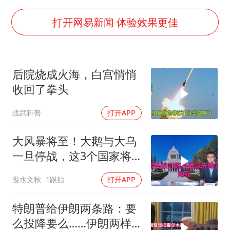
酒店回应车内过夜被收150元
网传《披荆斩棘2026》名单
打开网易新闻 体验效果更佳
牛津大学一纸声明甩不了锅
女主硬加吻戏短剧已下架
后院烧成火海，白宫悄悄
香港宏福苑火灾或由烟头引起
收回了拳头
浙江台州《告全体市民书》
战武科普
打开APP
人民的健康、体质、幸福一脉相承
大风暴将至！大鹅与大乌
一旦停战，这3个国家将
直接迎来灭国崩盘
凝水文秋
1跟贴
打开APP
特朗普给伊朗两条路：要
么投降要么……伊朗两样