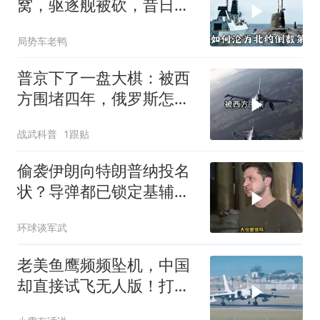
窝，驱逐舰被砍，昔日的
皇家海军怎么了？
局势车老鸭
普京下了一盘大棋：被西
方围堵四年，俄罗斯怎么
反倒打出了国运翻盘？
战武科普
1跟贴
偷袭伊朗向特朗普纳投名
状？导弹都已锁定基辅才
火速道歉，泽连斯基这场
环球谈军武
豪赌到底有多疯？
老美鱼鹰频频坠机，中国
却直接试飞无人版！打着
民用旗号暗藏军备底牌