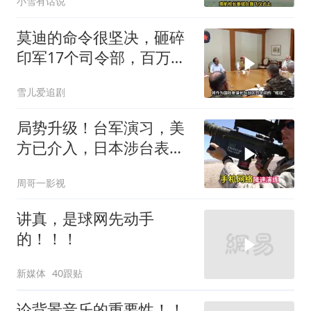
小雪有话说
莫迪的命令很坚决，砸碎
印军17个司令部，百万印
军知道要变天了
雪儿爱追剧
局势升级！台军演习，美
方已介入，日本涉台表述
突变，大陆已收到通知
周哥一影视
讲真，是球网先动手
的！！！
新媒体
40跟贴
论背景音乐的重要性！！