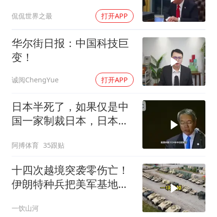
都不选，美军无人机又被
侃侃世界之最
打开APP
打下来了
华尔街日报：中国科技巨
变！
诚阅ChengYue
打开APP
日本半死了，如果仅是中
国一家制裁日本，日本可
能还剩一口气
阿搏体育
35跟贴
十四次越境突袭零伤亡！
伊朗特种兵把美军基地当
后花园，美情报网成了睁
一饮山河
眼瞎