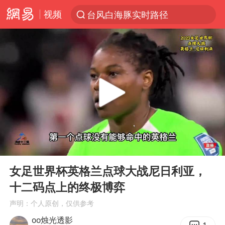
视频
台风白海豚实时路径
“电影+”如何激发千亿级消费新活力？
秘鲁和墨西哥宣布恢复外交关系
沙特土耳其巴基斯坦签署共同防务协议
中医教你一招提升气血
全球首个长时储能一体化产业园量产
四川宜宾市高县4.9级地震致1人死亡
00:00
05:37
胜宏科技：股票交易异常波动
Play
Ent
full
中巨芯：上半年归母净利润1405.77万元
女足世界杯英格兰点球大战尼日利亚，
十二码点上的终极博弈
美股存储板块集体大跌
声明：个人原创，仅供参考
U17国足点球大战淘汰河床晋级决赛
oo烛光透影