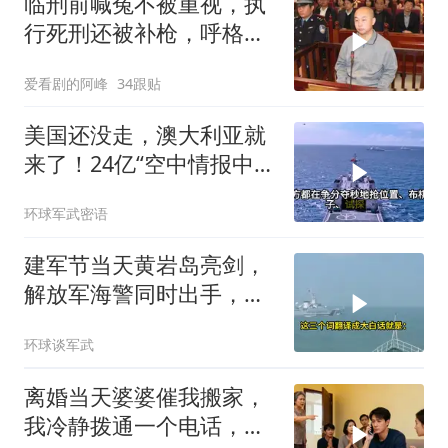
临刑前喊冤不被重视，执
行死刑还被补枪，呼格吉
勒图被捕后的62天
爱看剧的阿峰
34跟贴
美国还没走，澳大利亚就
来了！24亿“空中情报中
心”刚到手就杀入南海
环球军武密语
建军节当天黄岩岛亮剑，
解放军海警同时出手，菲
律宾的挑衅该收场了
环球谈军武
离婚当天婆婆催我搬家，
我冷静拨通一个电话，全