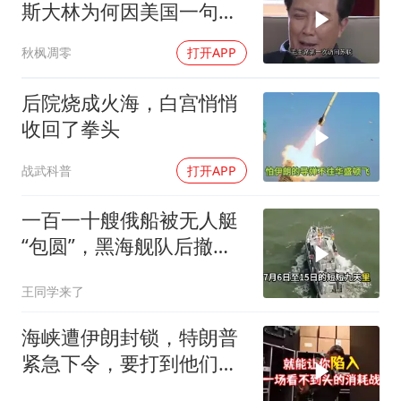
斯大林为何因美国一句话
态度大转弯？
秋枫凋零
打开APP
后院烧成火海，白宫悄悄
收回了拳头
战武科普
打开APP
一百一十艘俄船被无人艇
“包圆”，黑海舰队后撤数
百里，制海权彻底易手
王同学来了
海峡遭伊朗封锁，特朗普
紧急下令，要打到他们承
受不住