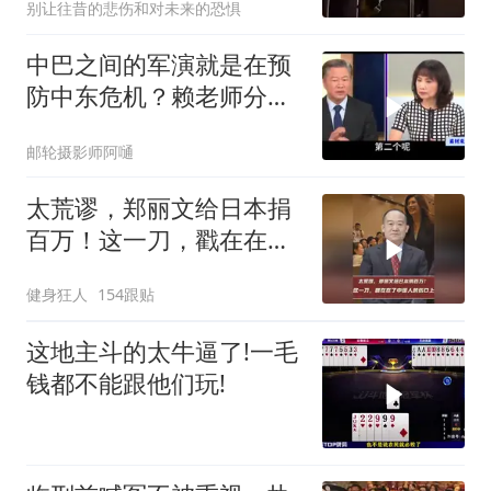
别让往昔的悲伤和对未来的恐惧
中巴之间的军演就是在预
防中东危机？赖老师分析
解放军比美军厉害
邮轮摄影师阿嗵
太荒谬，郑丽文给日本捐
百万！这一刀，戳在在了
中国人的伤口上
健身狂人
154跟贴
这地主斗的太牛逼了!一毛
钱都不能跟他们玩!