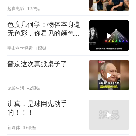
家跪求我别走
起喜电影
12跟贴
色度几何学：物体本身毫
无色彩，你看见的颜色只
不过是大脑的谎言
宇宙科学探索
1跟贴
普京这次真掀桌子了
鬼菜生活
42跟贴
讲真，是球网先动手
的！！！
新媒体
39跟贴