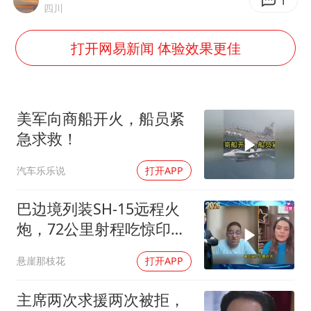
百花奖开幕式
1
四川
38岁演员求职万岁山NPC成功
打开网易新闻 体验效果更佳
老中医：立秋后养心是关键
国防部：中国军队坚决反制任何闹海挑衅图谋
我国外贸延续良好增长态势
美军向商船开火，船员紧
东航：国内客票提前14天免费退改
急求救！
欧阳娜娜窦靖童好搭
汽车乐乐说
打开APP
夯实基础开新局
巴边境列装SH-15远程火
炮，72公里射程吃惊印度
媒体
悬崖那枝花
打开APP
主席两次求援两次被拒，