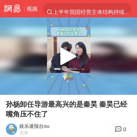
视频
上半年我国经营主体结构持续优化
美媒：美国爱国者导弹库存不足1700枚
上海有出现龙卷潜势
上海全域长途客运班次全部停运
白海豚逼近浙闽沿海
1枚就能让航母瘫痪 轰-6J实力有多强
国足U17与阿森纳决赛取消 并列冠军
00:00
01:04
上门女婿出轨女邻居多年被判重婚罪
Play
Ent
full
今日15时起福州地铁高架区段停运
孙杨卸任导游最高兴的是秦昊 秦昊已经
嘴角压不住了
王艺迪2-4不敌张本美和止步4强
王传君 《披荆斩棘》
娱乐速报台ou
0
天津