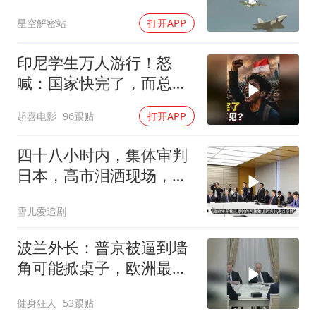
星空解密站
打开APP
印尼学生万人游行！怒
喊：国家快完了，而总统
却装看不见？
起喜电影
96跟贴
打开APP
四十八小时内，集体审判
日本，高市泪洒现场，中
方已仁至义尽
雪儿爱追剧
波兰外长：普京被逼到墙
角可能掀桌子，欧洲最担
心的不是俄军有多强
健身狂人
53跟贴