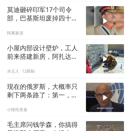
莫迪砸碎印军17个司令
部，巴基斯坦废掉四十年
旧制，南亚两个死敌同时
阿离家居
变天
小屋内部设计壁炉，工人
前来搭建新房，阿扎达思
念卡迪尔
水云人
12跟贴
现在的俄罗斯，大概率只
剩下两条路了：第一，把
吞进去的地盘全部吐出来
小怪吃美食
毛主席问钱学森，你搞得