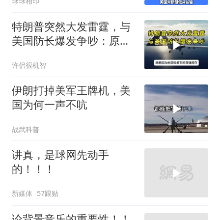
球球相印
特朗普突然大发雷霆，与
美国防长爆发争吵：原来
你们都在骗我
许侶很机智
伊朗打掉美军王牌机，美
国为何一声不吭
战武科普
讲真，是球网先动手
的！！！
新媒体
57跟贴
论背景音乐的重要性！！