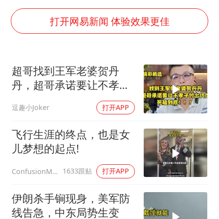
王艺迪无缘横滨赛决赛
泰国：高度重视中国游客旅游体验
打开网易新闻 体验效果更佳
于东来直播和胖东来核心团队开会
2025年小学教师减少13.19万
超哥找到王军老婆贺丹
上海大部迎大暴雨
丹，超哥承诺要让不孝子
《龙餐馆》 冲奖
付出代价，死磕到底
逗趣小Joker
打开APP
构建更高水平的全民健身公共服务体系
飞行生涯的终点，也是女
儿梦想的起点!
1633跟贴
打开APP
ConfusionMax
伊朗杀手锏现身，美军防
线告急，中东局势生变