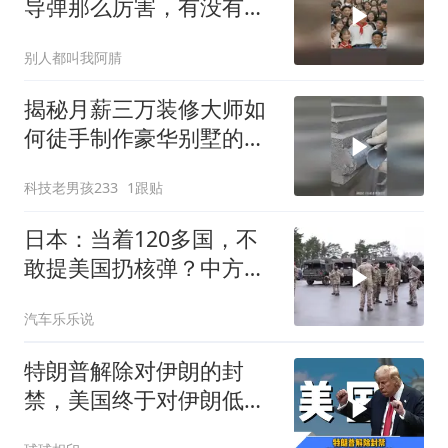
导弹那么厉害，有没有办
法对付它？
别人都叫我阿腈
揭秘月薪三万装修大师如
何徒手制作豪华别墅的罗
马柱？
科技老男孩233
1跟贴
日本：当着120多国，不
敢提美国扔核弹？中方：
你不提，我提！
汽车乐乐说
特朗普解除对伊朗的封
禁，美国终于对伊朗低头
认输了吗？