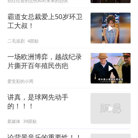
别让往昔的悲伤和对未来的恐惧
霸道女总裁爱上50岁环卫
工大叔！
二毛追剧
4跟贴
一场欧洲博弈，越战纪录
片撕开百年殖民伤疤
爱竞彩的小周
讲真，是球网先动手
的！！！
新媒体
39跟贴
论背景音乐的重要性！！