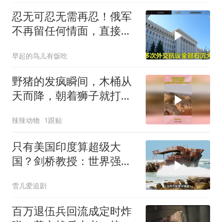
忍无可忍无需再忍！俄军
不再留任何情面，直接炸
平基辅美国军工厂
早起的鸟儿有饭吃
野猪的发疯瞬间，木桶从
天而降，朝着狮子就打去
知道自己玩大了
辣辣动物
1跟贴
只有美国印度算超级大
国？剑桥教授：世界强国
只有4个，没有印度
雪儿爱追剧
百万退伍兵回流成定时炸