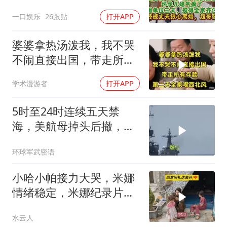
被老公狠心离婚
一口娱乐
26跟贴
打开APP
婆婆拿热汤泼我，我不哭
不闹直接出国，带走所有
存款，第二天全家
学术漫游者
打开APP
5时至24时连续五天禁
海，美航母掉头后撤，黄
岩岛大局已定
环球军武密语
小哈小帕接力大哭，米娜
情绪稳定，米娜纪录片
3511
水云人