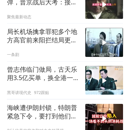
弹，普京战后大考：接不
住就是历史重演
聚焦最新动态
局长机场擒拿罪犯多个地
方高官前来阳拦结局更引
出惊天警匪大战
一条剧
曾志伟临门做局，古天乐
用3.5亿买单，换全港一声
佩服！
黑哥讲现代史
972跟贴
海峡遭伊朗封锁，特朗普
紧急下令，要打到他们承
受不住