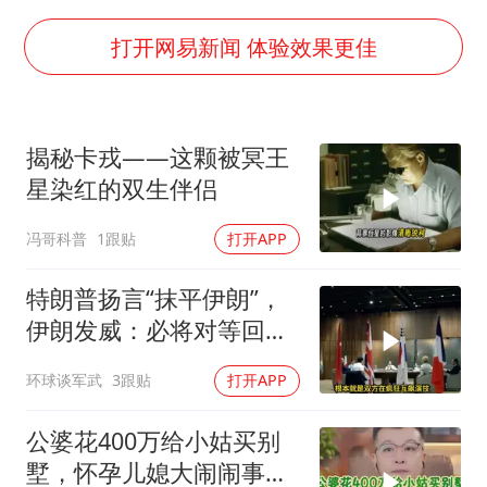
41岁女子为鼓励女儿考上985研究生
杨某某拒服兵役 不得录用为公务员
打开网易新闻 体验效果更佳
小区物业费要上涨 谁说了算
“事业单位招聘不是人情买卖”
揭秘卡戎——这颗被冥王
女子利用漏洞0元买了3千台电器
星染红的双生伴侣
中国经济展现强大韧性和活力
冯哥科普
1跟贴
打开APP
特朗普扬言“抹平伊朗”，
伊朗发威：必将对等回
应，送美国进地狱
环球谈军武
3跟贴
打开APP
公婆花400万给小姑买别
墅，怀孕儿媳大闹闹事，