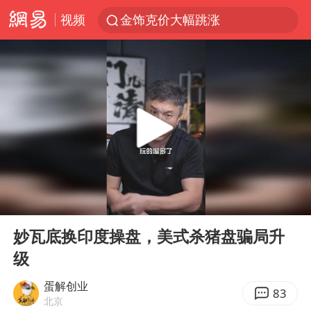
视频
金饰克价大幅跳涨
台风“白海豚”影响中国已成定局
台风“鲸鱼”停编
李在明批驻韩美军拖延归还用地说明啥
陕西柞水县突发泥石流致1死2失联
郑国霖回应去景区上班被保安拦下
曝侯明昊违反交规被约谈
00:00
05:40
律师称“梅姨”若满75岁或不适用死刑
Play
Ent
full
“梅姨”准确年龄仍未知
妙瓦底换印度操盘，美式杀猪盘骗局升
级
南昌一规划馆现“阴间座椅”字样
韩国每3辆新上牌电车就有1辆来自中国
蛋解创业
83
北京