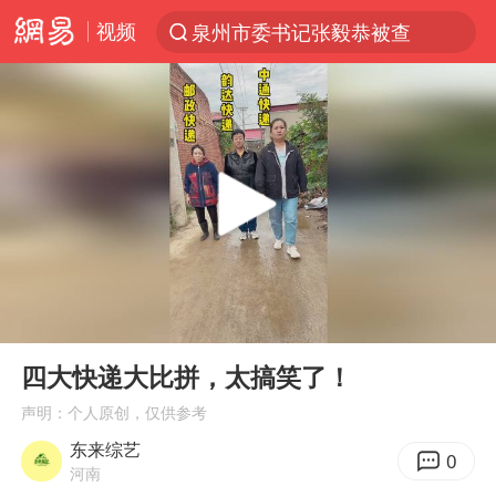
视频
泉州市委书记张毅恭被查
“电影+”如何激发千亿级消费新活力？
沙特土耳其巴基斯坦签署共同防务协议
台风白海豚已进入24小时警戒线
全球首个长时储能一体化产业园量产
U17国足点球大战淘汰河床晋级决赛
四川宜宾市高县4.9级地震致1人死亡
00:00
00:11
上海：台风白海豚或将带来龙卷风
Play
Ent
full
中巨芯：上半年归母净利润1405.77万元
四大快递大比拼，太搞笑了！
名创优品回应女子吐槽内裤质量差
声明：个人原创，仅供参考
东来综艺
胜宏科技：股票交易异常波动
0
河南