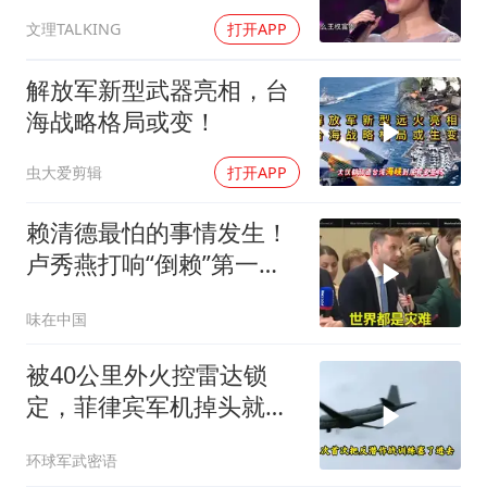
舒心！
文理TALKING
打开APP
解放军新型武器亮相，台
海战略格局或变！
虫大爱剪辑
打开APP
赖清德最怕的事情发生！
卢秀燕打响“倒赖”第一
枪，美国趁火打劫
味在中国
被40公里外火控雷达锁
定，菲律宾军机掉头就
跑，欧盟1500万也救不了
环球军武密语
场