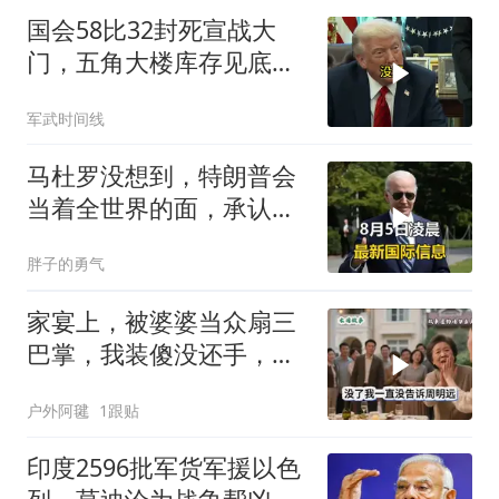
国会58比32封死宣战大
门，五角大楼库存见底，
特朗普叫停打伊朗那晚发
军武时间线
生了什么
马杜罗没想到，特朗普会
当着全世界的面，承认一
个众所周知的事实
胖子的勇气
家宴上，被婆婆当众扇三
巴掌，我装傻没还手，悄
悄卖别墅搬家，8天后丈
户外阿毽
1跟贴
夫全家10人被新户主请出
家门
印度2596批军货军援以色