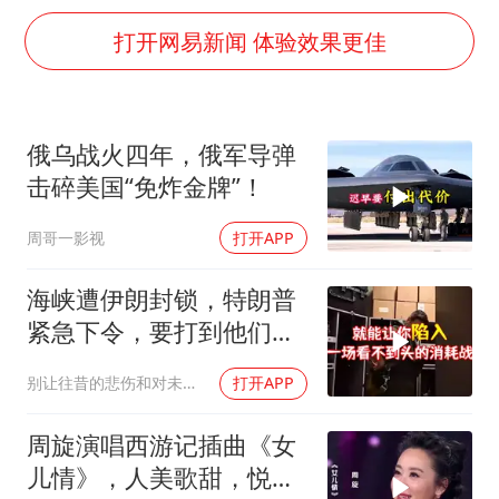
中国女篮70-67险胜尼日利亚女篮
打开网易新闻 体验效果更佳
胡彦斌获《歌手2026》歌王
秋天的第一杯奶茶到底有多火
38岁演员求职万岁山NPC成功
俄乌战火四年，俄军导弹
国防部：中国军队坚决反制任何闹海挑衅图谋
击碎美国“免炸金牌”！
我国外贸延续良好增长态势
周哥一影视
打开APP
东航：国内客票提前14天免费退改
海峡遭伊朗封锁，特朗普
夯实基础开新局
紧急下令，要打到他们承
受不住
别让往昔的悲伤和对未来的恐惧
打开APP
周旋演唱西游记插曲《女
儿情》，人美歌甜，悦耳