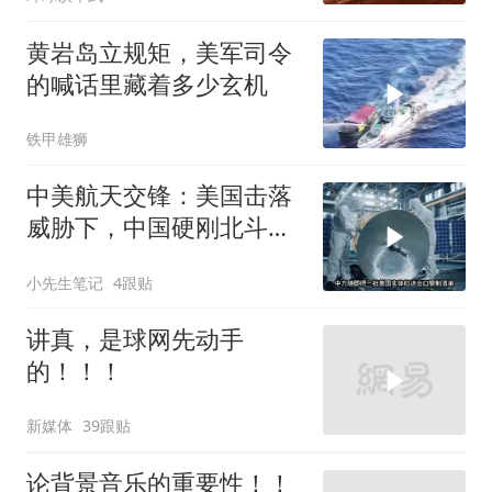
黄岩岛立规矩，美军司令
的喊话里藏着多少玄机
铁甲雄狮
中美航天交锋：美国击落
威胁下，中国硬刚北斗升
级+重复火箭
小先生笔记
4跟贴
讲真，是球网先动手
的！！！
新媒体
39跟贴
论背景音乐的重要性！！