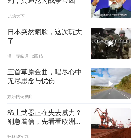
列，莫迪沦为战争帮凶
龙隐天下
日本突然翻脸，这次玩大
了
温一壶皎月
6跟贴
五首草原金曲，唱尽心中
无尽思念与忧伤
娱乐的硬糖吖
稀土武器正在失去威力？
别急着信，先看看欧洲军
工现在急成啥样了
环球谈军武