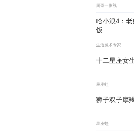
周哥一影视
哈小浪4：
饭
生活魔术专家
十二星座女
星座蛙
狮子双子摩
星座蛙