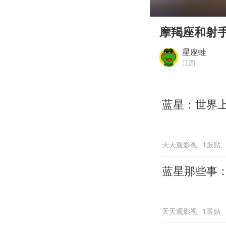
00:00
Play
摩羯座和射
星座蛙
江西
蓝星：世界
天天观影视
1跟贴
蓝星那些事
天天观影视
1跟贴