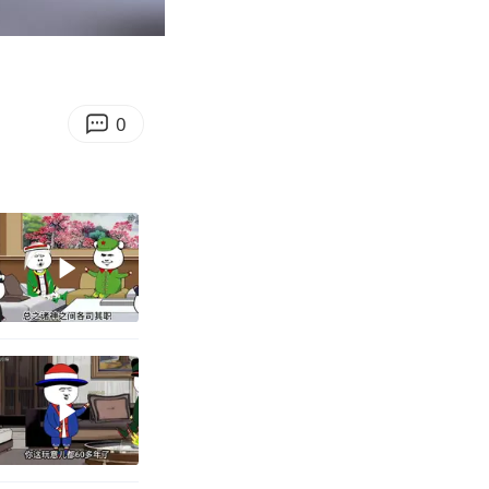
00:10
Enter
fullscreen
0