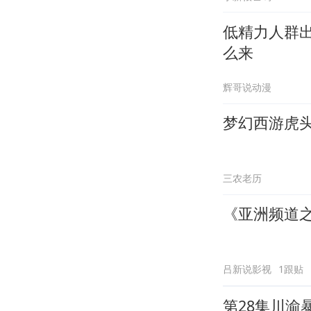
低精力人群
么来
辉哥说动漫
梦幻西游虎
三农老历
《亚洲频道
吕新说影视
1跟贴
第28集川渝