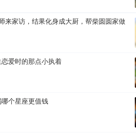
老师来家访，结果化身成大厨，帮柴圆圆家做
生恋爱时的那点小执着
羯哪个星座更值钱