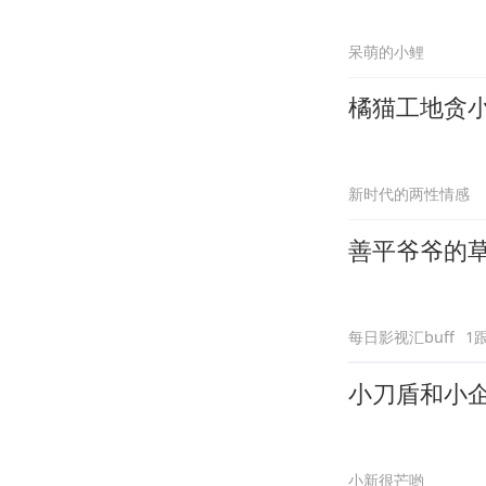
呆萌的小鲤
橘猫工地贪小
新时代的两性情感
善平爷爷的
每日影视汇buff
1
小刀盾和小
小新很芒哟