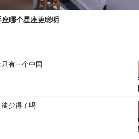
吉林一“温度计大楼”读数爆表
法国将禁止“未经同意的电话营销”
手座哪个星座更聪明
村民谈“梅姨”：叫的其实是“媒姨”
郑国霖回应去景区上班被保安拦下
我国编制完成新版全月地质图
感觉全东北都在等7号
上只有一个中国
奋进开新局 实干挑大梁
：能少得了吗