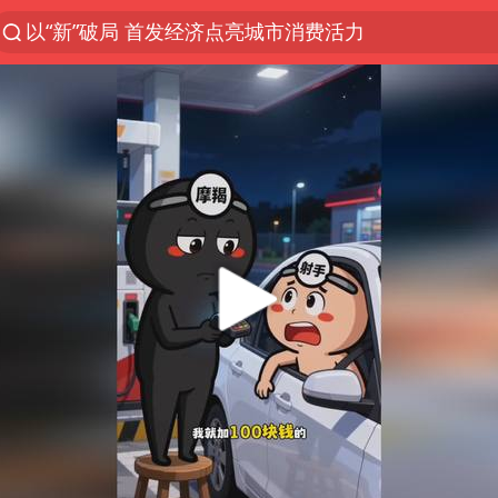
以“新”破局 首发经济点亮城市消费活力
台风白海豚进入48小时警戒线
佛得角门将亮相智利俱乐部主场
宇树科技发行价格150.80元/股
中方回应是否在太平洋海底开采稀土
CIA被曝已秘密设立古巴工作组
泰国一女公务员妆容引争议 本人回应
U17国足1分钟轰2球
宇树科技王兴兴身家有望超200亿元
外交部发言人就广岛核爆81周年等答记者问
贵州轮胎子公司获美国退税8136万