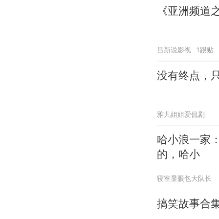
《亚洲频道
吕新说影视
1跟贴
没有终点，
雅儿姐姐爱侃剧
哈小浪一家
的，哈小
寝室显眼包大队长
搞笑故事合集6