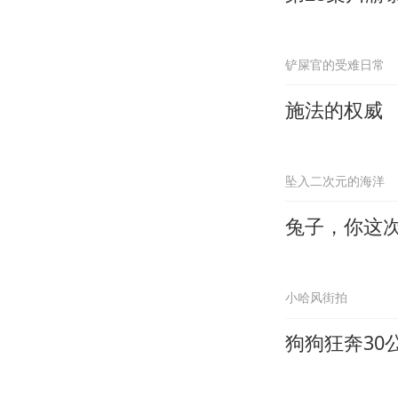
铲屎官的受难日常
施法的权威
坠入二次元的海洋
兔子，你这
小哈风街拍
狗狗狂奔30