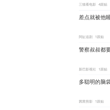
三猫看电影
4跟贴
差点就被他
阿缸追剧
1跟贴
警察叔叔都
新巴影视社
1跟贴
多聪明的脑
茜茜剪影
1跟贴