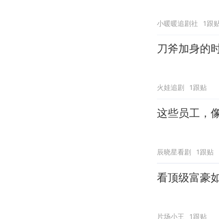
小暖暖追剧社
1跟
刀斧加身的
火娃追剧
1跟贴
这些员工，
辰晓星看剧
1跟贴
看顶级富豪
片场小王
1跟贴