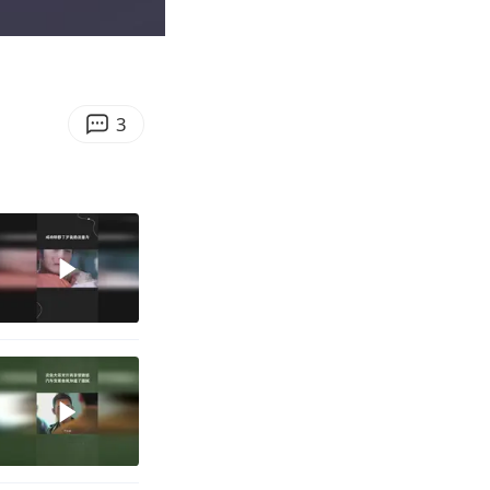
00:08
Enter
fullscreen
3