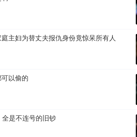
家庭主妇为替丈夫报仇身份竟惊呆所有人
都可以偷的
，全是不连号的旧钞