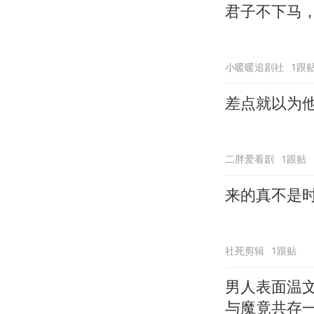
君子不下马
小暖暖追剧社
1跟
差点就以为
二胖爱看剧
1跟贴
来的真不是
社死剪辑
1跟贴
男人表面温
与魔竟共存