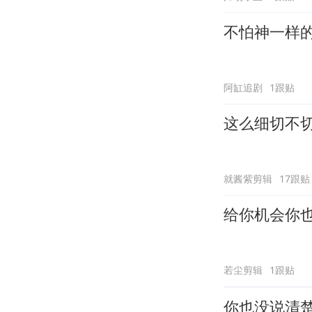
不怕神一样
阿缸追剧
1跟贴
这么细切不
就酱紫剪辑
17跟贴
给你机会你
若尘剪辑
1跟贴
你也没说清