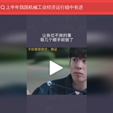
上半年我国机械工业经济运行稳中有进
台风白海豚体型变大近似13个浙江面积
泰国枪击案凶手先杀祖父母后行凶
官方通报教师招聘笔试前13名被淘汰
女子开一天一夜空调后二氧化碳中毒
泰国校园枪击案死亡人数升至7人
汪峰阻止14岁女儿买大牌
曝美拒绝乌增购“爱国者”导弹请求
“立秋的第一杯奶茶”又爆单了
河南回应带薪错峰休假通知引争议
王力宏演唱会黄牛带观众藏匿被查获