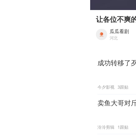
00:00
Play
让各位不爽
瓜瓜看剧
河北
成功转移了
今夕影视
3跟贴
卖鱼大哥对
泠泠剪辑
1跟贴