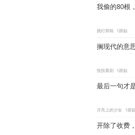
我偷的80根
挑灯剪辑
1跟贴
搁现代的意
悦悦看剧
1跟贴
最后一句才
月亮上的少女
1跟
开除了收费