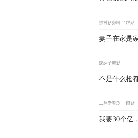
黑衬衫剪辑
1跟贴
妻子在家是
辣妹子剪影
不是什么枪
二胖爱看剧
1跟贴
我要30个亿