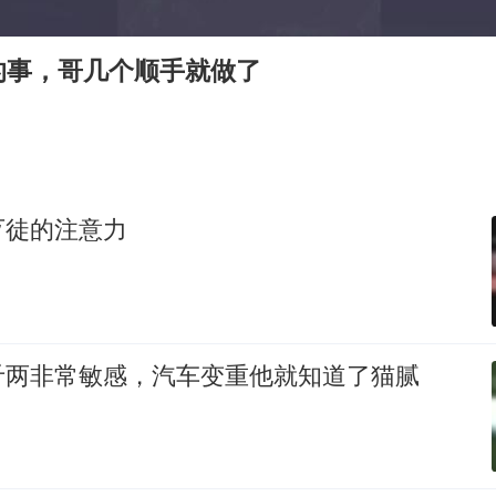
男子杀人后逃进深山21年活得像野人
27岁女子组织卖淫集团被悬赏通缉
的事，哥几个顺手就做了
陕西省委书记赶赴柞水县杏坪镇
女孩摆摊卖菌子时收到北大通知书
公司“上四休三”但要降薪1000元
改名后的“青海拉面”店
歹徒的注意力
东方之约 相约未来
斤两非常敏感，汽车变重他就知道了猫腻