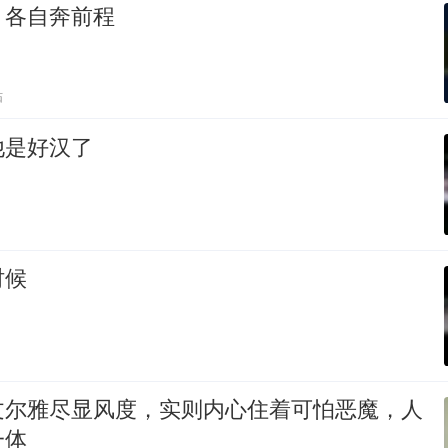
，各自奔前程
贴
他是好汉了
时候
文尔雅尽显风度，实则内心住着可怕恶魔，人
一体