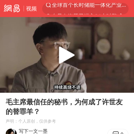
视频
台风白海豚已进入24小时警戒线
中国女篮70-67险胜尼日利亚女篮
上海：台风白海豚或将带来龙卷风
四川宜宾高县4.9级地震致1死
中巨芯：上半年归母净利润1405.77万元
出口禁令驱动有色板块大涨
秋天的第一杯奶茶到底有多火
00:00
04:10
38岁演员求职万岁山NPC成功
Play
Ent
full
胜宏科技：股票交易异常波动
毛主席最信任的秘书，为何成了许世友
的替罪羊？
国乒男单横滨冠军赛全军覆没
声明：个人原创，仅供参考
U17国足三连胜晋级明日之星半决赛
写下一文一墨