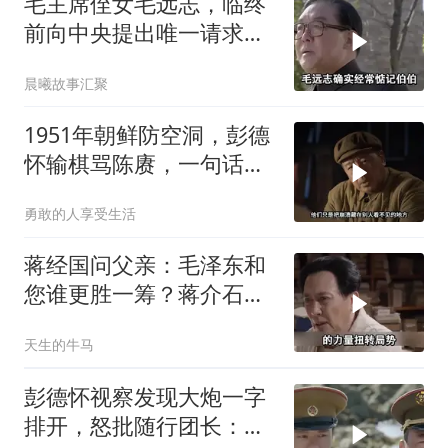
毛主席侄女毛远志，临终
前向中央提出唯一请求，
后来还是同意了！
晨曦故事汇聚
1951年朝鲜防空洞，彭德
怀输棋骂陈赓，一句话逗
笑司令员
勇敢的人享受生活
蒋经国问父亲：毛泽东和
您谁更胜一筹？蒋介石给
出了一个回应！
天生的牛马
彭德怀视察发现大炮一字
排开，怒批随行团长：你