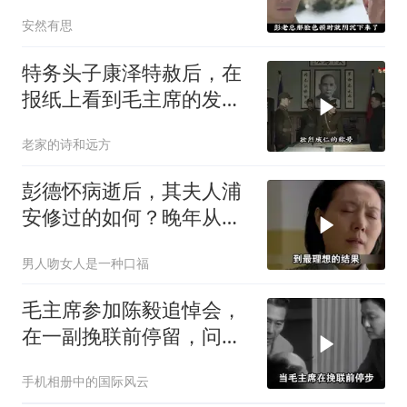
应受军法处置
安然有思
特务头子康泽特赦后，在
报纸上看到毛主席的发
言，激动得不省人事
老家的诗和远方
彭德怀病逝后，其夫人浦
安修过的如何？晚年从不
以彭总夫人自居
男人吻女人是一种口福
毛主席参加陈毅追悼会，
在一副挽联前停留，问
道：这个人来了吗？
手机相册中的国际风云