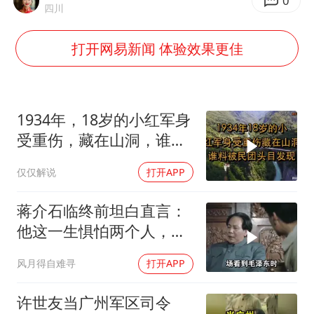
胡彦斌获《歌手2026》歌王
0
四川
东航：国内客票提前14天免费退改
打开网易新闻 体验效果更佳
美股存储板块集体大跌
日本试射“战斧”导弹，国防部回应
夯实基础开新局
1934年，18岁的小红军身
受重伤，藏在山洞，谁料
被民团头目发现
仅仅解说
打开APP
蒋介石临终前坦白直言：
他这一生惧怕两个人，却
只敬佩一个人！
风月得自难寻
打开APP
许世友当广州军区司令