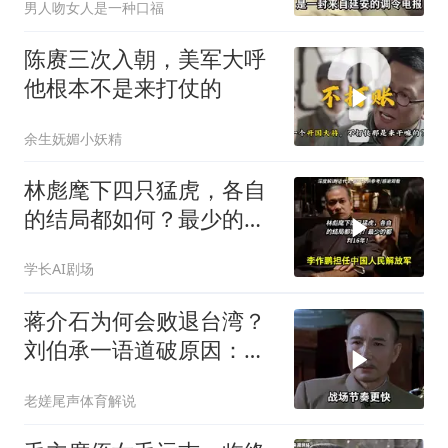
男人吻女人是一种口福
陈赓三次入朝，美军大呼
他根本不是来打仗的
余生妩媚小妖精
林彪麾下四只猛虎，各自
的结局都如何？最少的都
判16年！
学长AI剧场
蒋介石为何会败退台湾？
刘伯承一语道破原因：在
国军中有三怕
老嫅尾声体育解说