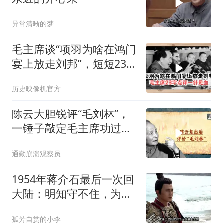
异常清晰的梦
毛主席谈“项羽为啥在鸿门
宴上放走刘邦”，短短23
字，一针见血
历史映像机官方
陈云大胆锐评“毛刘林”，
一锤子敲定毛主席功过，
一句话定调
通勤崩溃观察员
1954年蒋介石最后一次回
大陆：明知守不住，为何
还要去？
孤芳自赏的小李