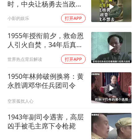
时，中央让杨勇去当政
委，杨勇说：我不想去
小影的娱乐
打开APP
1955年授衔前夕，救命恩
人引火自焚，34年后真相
大白
世界热点背后解读
打开APP
1950年林帅破例换将：黄
永胜调邓华任兵团司令
空景孤扰人心
1943年副司令遇害，高层
凶手被毛主席下令枪毙