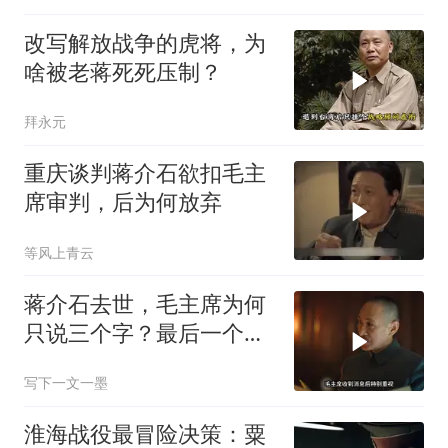
改写解放战争的虎将，为
啥被老蒋死死压制？
拜永元
重庆谈判蒋介石欲扣毛主
席审判，后为何放弃
等风上青云
蒋介石去世，毛主席为何
只说三个字？最后一个机
会没了
写下一文一墨
淮海战役最冒险决策：粟