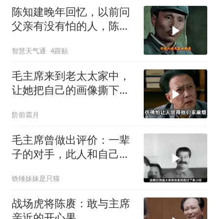
陈知建晚年回忆，以前问
父亲有没有怕的人，陈赓
一口气报出三个
智慧天气通
4跟贴
毛主席来到老太太家中，
让她把自己的画像撕下
来，随后留下一句话
阶前霜月
毛主席曾做出评价：一辈
子的对手，此人和自己较
量能算上是平手
铁锤妹妹是只猫
战场虎将陈赓：敢与主席
亲近的开心果