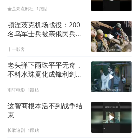
全是亮点剧社
1跟贴
顿涅茨克机场战役：200
名乌军士兵被亲俄民兵武
装围歼
十一影客
老头弹下雨珠平平无奇，
不料水珠竟化成锋利剑
刃，奇幻场景引关注
雨轩电影
1跟贴
这智商根本活不到战争结
束
长歌追剧
1跟贴