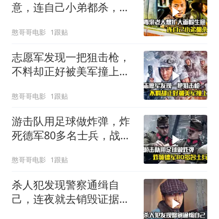
意，连自己小弟都杀，犯
罪片
憨哥哥电影
1跟贴
志愿军发现一把狙击枪，
不料却正好被美军撞上，
战争片
憨哥哥电影
1跟贴
游击队用足球做炸弹，炸
死德军80多名士兵，战争
片
憨哥哥电影
1跟贴
杀人犯发现警察通缉自
己，连夜就去销毁证据，
悬疑犯罪片