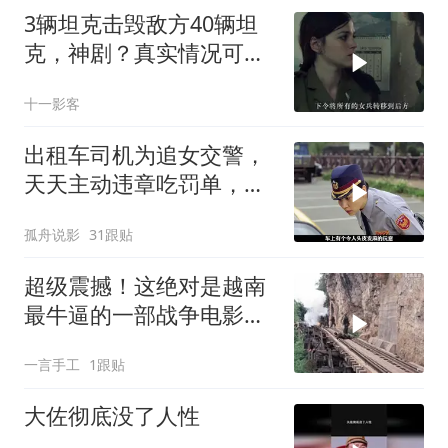
3辆坦克击毁敌方40辆坦
克，神剧？真实情况可能
比这还多
十一影客
出租车司机为追女交警，
天天主动违章吃罚单，这
操作绝了
孤舟说影
31跟贴
超级震撼！这绝对是越南
最牛逼的一部战争电影，
真实惨烈，巨抓心
一言手工
1跟贴
大佐彻底没了人性