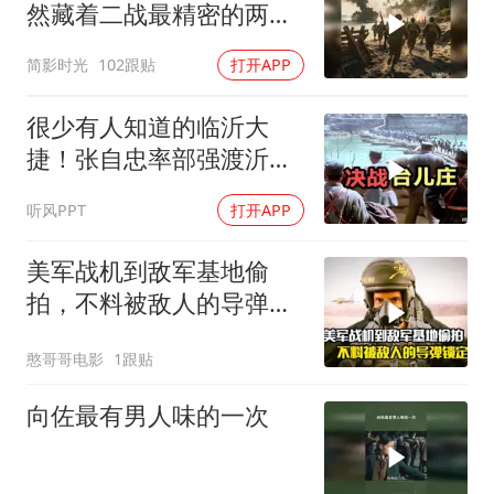
然藏着二战最精密的两栖
登陆作战体系
简影时光
102跟贴
打开APP
很少有人知道的临沂大
捷！张自忠率部强渡沂
河，阻击板垣师团
听风PPT
打开APP
美军战机到敌军基地偷
拍，不料被敌人的导弹锁
定，战争片
憨哥哥电影
1跟贴
向佐最有男人味的一次