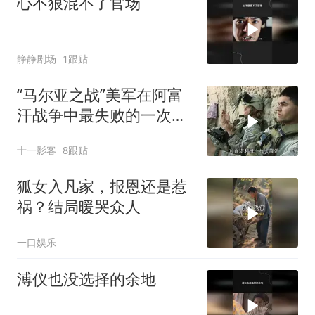
心不狠混不了官场
静静剧场
1跟贴
“马尔亚之战”美军在阿富
汗战争中最失败的一次行
动
十一影客
8跟贴
狐女入凡家，报恩还是惹
祸？结局暖哭众人
一口娱乐
溥仪也没选择的余地