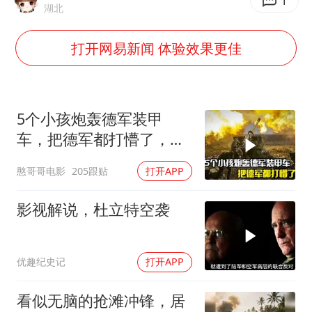
未成年顶特警车烧胎被罚
1
湖北
我国外贸延续良好增长态势
打开网易新闻 体验效果更佳
东航：国内客票提前14天免费退改
欧阳娜娜窦靖童好搭
河南将重点打击十类新型黑恶犯罪
5个小孩炮轰德军装甲
夯实基础开新局
车，把德军都打懵了，战
争片
憨哥哥电影
205跟贴
打开APP
影视解说，杜立特空袭
优趣纪史记
打开APP
看似无脑的抢滩冲锋，居