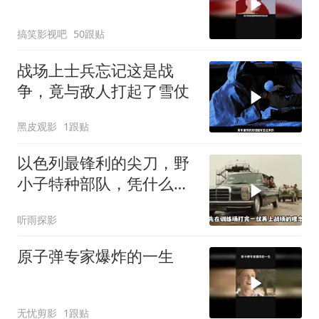
搞笑影视吧
50跟贴
战场上士兵忘记这是战
争，竟与敌人打起了雪仗
黑皮观影
1跟贴
以色列最锋利的尖刀，野
小子特种部队，凭什么写
进全球特战教材？
听雨探影
原子弹专家爆炸的一生
无忧剪影
1跟贴