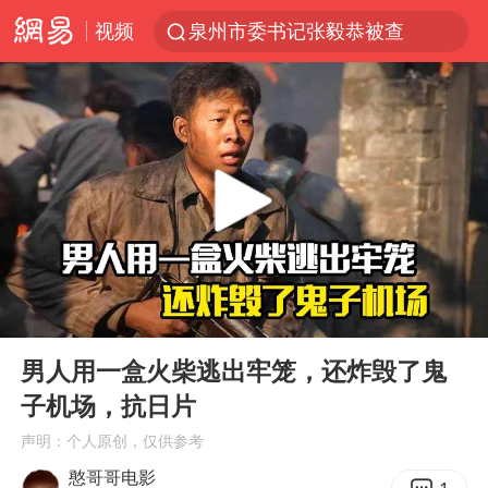
视频
泉州市委书记张毅恭被查
秘鲁和墨西哥宣布恢复外交关系
沙特土耳其巴基斯坦签署共同防务协议
多地严查未成年飙车炸街
泰国校园枪击事件已致8死30余伤
中医教你一招提升气血
上海：台风白海豚或将带来龙卷风
00:00
03:25
全球首个长时储能一体化产业园量产
Play
Ent
full
四川宜宾市高县4.9级地震致1人死亡
男人用一盒火柴逃出牢笼，还炸毁了鬼
子机场，抗日片
胜宏科技：股票交易异常波动
声明：个人原创，仅供参考
老中医：立秋后养心是关键
憨哥哥电影