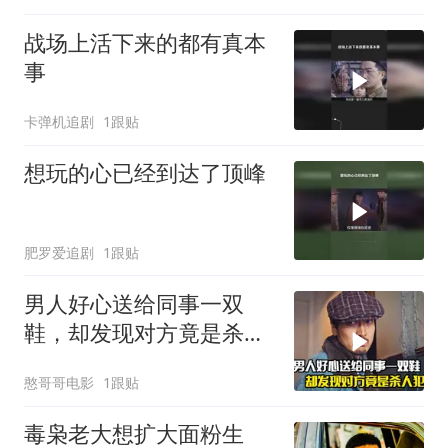
战场上活下来的都有真本
事
卡弹机追剧
1跟贴
想玩的心已经到达了顶峰
肥罗爱追剧
1跟贴
男人好心送给同事一双
鞋，却发现对方竟是杀人
犯，悬疑犯罪片
憨哥哥电影
1跟贴
毒枭老大想扩大面粉生