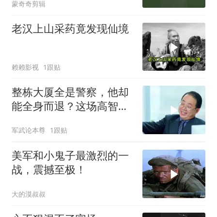
蒙奇奇剪辑
老汉上山采药竟发现仙境
赖赖影视
1跟贴
整栋大厦全是警察，他却
能全身而退？这场高智商
警匪博弈太绝了！
军武论本尊
1跟贴
美军和小鬼子最激烈的一
战，震撼至极！
大的漠叔叔