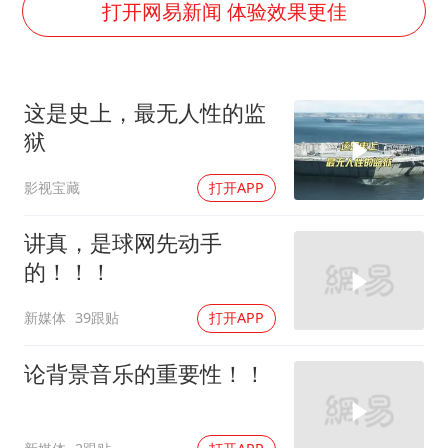
“事业单位招聘不是人情买卖”
打开网易新闻 体验效果更佳
美国退回1000亿美元关税
你常吃的兰州拉面要改名了
这是史上，最无人性的监
河南试行周五下午弹性离岗
狱
南大数院院长疑辞职信里写不想干了
影视宝藏
打开APP
小伙靠AI减肥 45天瘦40斤进了ICU
李亚鹏向地铁吐血女孩捐99999元
讲真，是球网先动手
总书记关心百姓身边这些民生大事
的！！！
新媒体
39跟贴
打开APP
论背景音乐的重要性！！