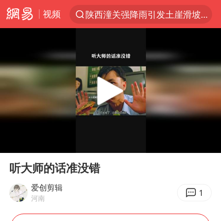
视频
陕西潼关强降雨引发土崖滑坡1人失联
探寻“技能+”促就业创业新路
聚“绿”成势，结构转型活力足
台风“白海豚”影响中国已成定局
郑国霖回应去景区上班被保安拦下
维持强台风级！白海豚直奔华东沿海
印度暴发金迪普拉病毒
00:00
01:19
41岁女子为鼓励女儿考上985研究生
Play
Ent
full
80后女柜员获聘4200亿银行副行长
听大师的话准没错
24小时不关空调 电费反而更低？
爱创剪辑
1
河南
“梅姨”已是老年人 死刑或适用受限