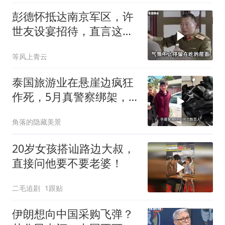
彭德怀抵达南京军区，许
世友设宴招待，直言这是
最高的标准
等风上青云
泰国旅游业在悬崖边疯狂
作死，5月真警察绑架，7
月假警察杀人
角落的隐藏美景
20岁女孩搭讪路边大叔，
直接问他要不要老婆！
二毛追剧
1跟贴
伊朗想向中国采购飞弹？