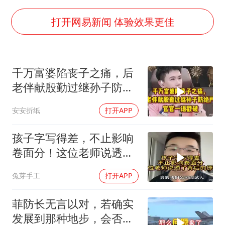
36岁男演员成景区NPC后人气爆棚
上四休三，但降薪1000元，你接受吗？
打开网易新闻 体验效果更佳
乐享全民健身 共筑健康中国
千万富婆陷丧子之痛，后
老伴献殷勤过继孙子防绝
户，官官一语戳破
安安折纸
打开APP
孩子字写得差，不止影响
卷面分！这位老师说透了
背后的原因
兔芽手工
打开APP
菲防长无言以对，若确实
发展到那种地步，会否上