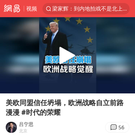
视频
梁家辉：到内地拍戏不是北上是回归
情侣平潭拍日出坠崖1死1伤
西湖突现狂风暴雨 游客瞬间被浇透
白海豚将正面袭击贯穿浙江
《欢迎来龙餐馆》口碑
几元成本的AI广告导致千万市值蒸发
商场现钱学森巨幅海报 负责人回应
00:00
05:06
杭州全市有序停课
Play
Ent
full
“不怕六爷挂得多 就怕六爷挂一颗”
美欧同盟信任坍塌，欧洲战略自立前路
漫漫 #时代的荣耀
全民健身事业高质量发展
WTT瑞典大满贯女单签表出炉
吕宁思
56
北京