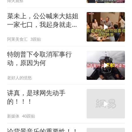
烽火观察
菜未上，公公喊来大姑姐
一家七口，我起身就走，
他怒喊：一万三谁付？
阿莱美食汇
3跟贴
特朗普下令取消军事行
动，原因为何
老好人的愤怒
讲真，是球网先动手
的！！！
新媒体
40跟贴
论背景音乐的重要性！！