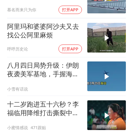
前线
慕名而来只为你
打开APP
阿里玛和婆婆阿沙夫又去
找公公阿里麻烦
呼呼历史论
打开APP
八月四日局势升级：伊朗
夜袭美军基地，手握海峡
筹码提出3000亿诉求
小雪有话说
十二岁跑进五十六秒？李
福临用降维打击撕裂中国
田径！
小蜜情感说
471跟贴