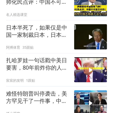
帅化民点评：中国不可能
交付！
名人精选课堂
日本半死了，如果仅是中
国一家制裁日本，日本可
能还剩一口气
阿搏体育
35跟贴
扎哈罗娃一句话戳中美日
要害，80年前炸你的人，
给你撑核保护伞
宸宸的发明
1跟贴
难怪特朗普叫停袭击，美
方罕见干了一件事，中方
智库预测有事发生