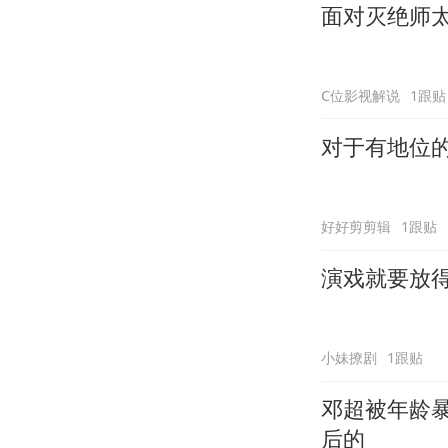
面对灭绝师
C位影视解说
1跟贴
对于有地位
好好剪剪辑
1跟贴
演戏就要放
小妹撩剧
1跟贴
邓超被年龄
后的