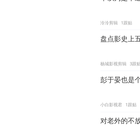
泠泠剪辑
1跟贴
盘点影史上五
杨城影视剪辑
3跟
彭于晏也是
小白影视君
1跟贴
对老外的不