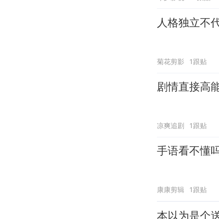
人格独立不
菊花剪影
1跟贴
剧情直接高
凉爽追剧
1跟贴
手语看不懂
康康剪辑
1跟贴
本以为是个