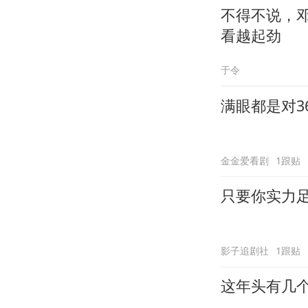
不得不说，
看越起劲
于令
满眼都是对3
金金爱看剧
1跟贴
只要你实力
影子追剧社
1跟贴
这年头有几