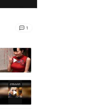
00:50
Enter
fullscreen
1