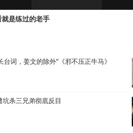
陈幸同晋级WTT横滨冠军赛8强
国防部：坚决反制任何闹海挑衅图谋
看就是练过的老手
宇树科技中一签需缴款7.54万元
两名乘客在飞机上因调节座椅起冲突
立秋的仪式感
夯实基础开新局
长台词，姜文的除外”《邪不压正牛马》
惨遭坑杀三兄弟彻底反目