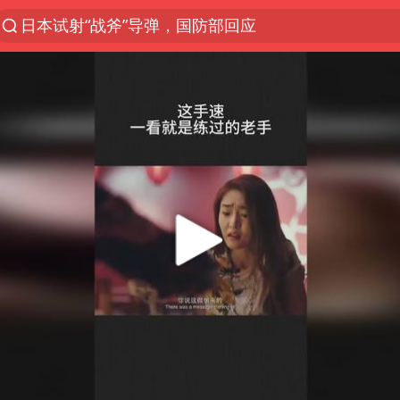
日本试射“战斧”导弹，国防部回应
台风白海豚加强
东航：国内客票提前14天免费退改
曝韩国足协为外籍裁判员安排色情招待
四川宜宾市高县4.9级地震致1人死亡
向鹏0-3不敌张本智和
广东雷州通报特教老师招聘违规事件
“新疆阿勒泰八月能滑雪”不实
我国外贸延续良好增长态势
杭台高铁温玉段明天开通
“立秋的第一杯奶茶”又爆单了