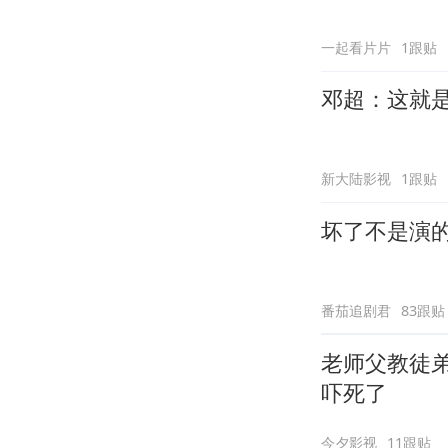
一起看片片
1跟贴
邓超：这就
新大陆影视
1跟贴
坏了不是演
番茄追剧君
83跟贴
老师父教徒
吓死了
今夕影视
11跟贴