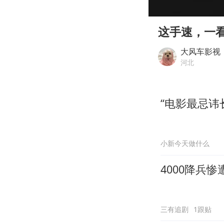
00:00
Play
这手速，一
大风车影视
河北
“电影最忌讳
小新今天做什么
4000降兵
三有追剧
1跟贴