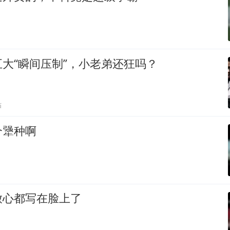
大“瞬间压制”，小老弟还狂吗？
贴
个犟种啊
放心都写在脸上了